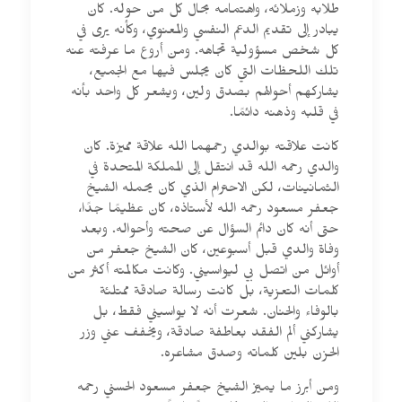
طلابه وزملائه، واهتمامه بحال كل من حوله. كان
يبادر إلى تقديم الدعم النفسي والمعنوي، وكأنه يرى في
كل شخص مسؤولية تجاهه. ومن أروع ما عرفته عنه
تلك اللحظات التي كان يجلس فيها مع الجميع،
يشاركهم أحوالهم بصدق ولين، ويشعر كل واحد بأنه
في قلبه وذهنه دائمًا.
كانت علاقته بوالدي رحمهما الله علاقة مميزة. كان
والدي رحمه الله قد انتقل إلى المملكة المتحدة في
الثمانينات، لكن الاحترام الذي كان يحمله الشيخ
جعفر مسعود رحمه الله لأستاذه، كان عظيمًا جدًا،
حتى أنه كان دائم السؤال عن صحته وأحواله. وبعد
وفاة والدي قبل أسبوعين، كان الشيخ جعفر من
أوائل من اتصل بي ليواسيني. وكانت مكالمته أكثر من
كلمات التعزية، بل كانت رسالة صادقة ممتلئة
بالوفاء والحنان. شعرت أنه لا يواسيني فقط، بل
يشاركني ألم الفقد بعاطفة صادقة، ويخفف عني وزر
الحزن بلين كلماته وصدق مشاعره.
ومن أبرز ما يميّز الشيخ جعفر مسعود الحسني رحمه