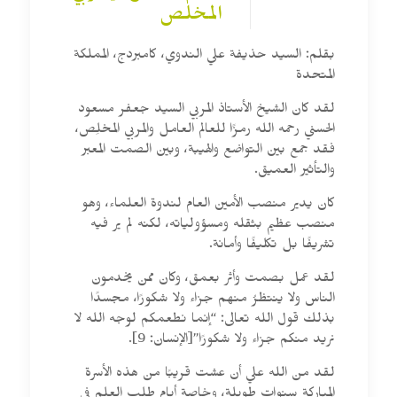
المخلص
بقلم: السيد حذيفة علي الندوي، كامبردج، المملكة
المتحدة
لقد كان الشيخ الأستاذ المربي السيد جعفر مسعود
الحسني رحمه الله رمزًا للعالم العامل والمربي المخلِص،
فقد جمع بين التواضع والهيبة، وبين الصمت المعبر
والتأثير العميق.
كان يدير منصب الأمين العام لندوة العلماء، وهو
منصب عظيم بثقله ومسؤولياته، لكنه لم ير فيه
تشريفًا بل تكليفًا وأمانة.
لقد عمل بصمت وأثر بعمق، وكان ممن يخدمون
الناس ولا ينتظرُ منهم جزاء ولا شكورًا، مجسدًا
بذلك قول الله تعالى: “إنما نطعمكم لوجه الله لا
نريد منكم جزاء ولا شكورًا”[الإنسان: 9].
لقد من الله علي أن عشت قريبًا من هذه الأسرة
المباركة سنوات طويلة، وخاصة أيام طلب العلم في