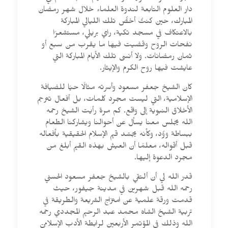
دار العلوم التابعة لندوة العلماء خلال شهر رمضان
المبارك، حين كنتُ أخصُّ تلك الليالي المباركة
بالاعتكاف في مسجد تكية، راي بريلي، مستشعرًا
نفحات الروح وقضيت فيها ما يقرب من سبع أو
ثمان رمضانات. ولا أنسى تلك الأيام المباركة التي
عايشت فيها روح الكرم والإيثار.
كان الشيخ جعفر مسعود وأسرته مثالًا حيًا للضيافة
الإسلامية، التي ليست مجرد كلمات، بل أفعال تترجم
الأخلاق النبوية إلى واقع. كم مرة رأيت الشيخ رحمه
الله يجلس معنا يسأل عن أحوالنا ويشاركنا الطعام
ببساطة ووُد، وكأنه يجسّد قيم الإسلام الحقيقية بأفعاله
قبل أقواله، معلمًا أن العيش بهذه القيم أبلغ من
مجرد الدعوة إليها.
قدر الله لي أن ألتقي بالشيخ جعفر مسعود الحسني
رحمه الله قبل شهرين في مدينة جيفور، حيث
قدمت ورقة علمية عن امتزاج الشريعة والطريقة في
تربية الشيخ الشاه محمد عبد الرحيم المجددي رحمه
الله وذلك في المؤتمر الأربعين لرابطة الأدب الإسلاميِّ