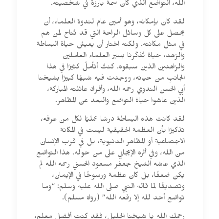
الله، التواضع الذي كان سمةً بارزةً في شخصيته.
لقد كان بإمكانه، وهو أمين عام لندوة العلماء، أن
يحصل على كل وسائل الراحة التي قد تُتاح لمن هم
في مثل مكانته. ولكنه اختار أن يعيش حياة البساطة
والزهد، حياة تُذكّرنا بسير العلماء العاملين
والزاهدين الذين سبقوه. كنتُ أتأملُ كثيرًا في هذا
الجانبِ من حياته، ووجدت فيه شبهًا كبيرًا بشيخنا
أبي الحسن الندوي رحمه الله، وأفراد عائلته المباركة،
الذين عاشوا حياة التواضع والبعد عن المظاهر.
لقد كانت هذه البساطة درسًا عمليًا لكل من عرفه،
تذكيرًا بأن العظمة الحقيقية ليست في المكانة
الاجتماعية أو المظاهر الدنيوية، بل في قرب الإنسان
من الله، وفي أثره الإيجابي على من حوله. هذا التواضع
الذي عاشه الشيخ جعفر مسعود الحسني رحمه الله لم
يكن ضعفًا، بل كان عظمة ورسوخًا في الإيمان،
وتصديقًا لما قاله النبي صلى الله عليه وسلم: “وما
تواضع أحد لله إلا رفعه الله” (رواه مسلم).
رحمك الله يا شيخنا الجليل، فقد كنت أفضل معلم،