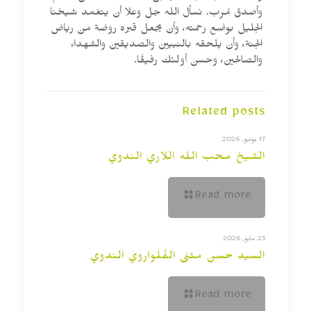
وأصدق مُرب. نسأل الله جل وعلا أن يتغمد شيخنا
الجليل بواسع رحمته، وأن يجعل قبره روضة من رياض
الجنة، وأن يلحقه بالنبيين والصديقين والشهداء
والصالحين، وحسن أولئك رفيقًا.
Related posts
17 يونيو, 2026
الشيخ محب الله اللاري الندوي
Read more
25 مايو, 2026
السيد حسن مثنى الفُلواروي الندوي
Read more