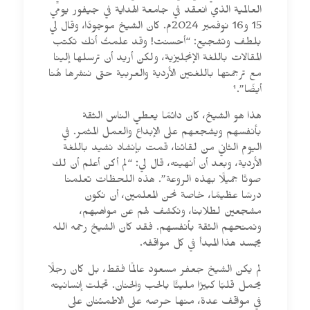
العالمية الذي انعقد في جامعة الهداية في جيفور يومي
15 و16 نوفمبر 2024م. كان الشيخ موجودًا، وقال لي
بلطف وتشجيع: “أحسنت! وقد علمتُ أنك تكتب
المقالات باللغة الإنجليزية، ولكن أريد أن ترسلها إلينا
مع ترجمتها باللغتين الأردية والعربية حتى ننشرها هُنا
أيضًا”.¹
هذا هو الشيخ، كان دائمًا يعطي الناس الثقة
بأنفسهم ويشجعهم على الإبداع والعمل المثمر. في
اليوم الثاني من لقائنا، قمت بإنشاد نشيد باللغة
الأردية، وبعد أن أنهيته، قال لي: “لم أكن أعلم أن لك
صوتًا جميلًا بهذه الروعة”. هذه اللحظات تعلمنا
درسًا عظيمًا، خاصة نحن المعلمين، أن نكون
مشجعين لطلابنا، ونكشف لهم عن مواهبهم،
ونمنحهم الثقة بأنفسهم. فقد كان الشيخ رحمه الله
يجسد هذا المبدأ في كل مواقفه.
لم يكن الشيخ جعفر مسعود عالمًا فقط، بل كان رجلًا
يحمل قلبًا كبيرًا مليئًا بالحب والحنان. تجلت إنسانيته
في مواقف عدة، منها حرصه على الاطمئنان على