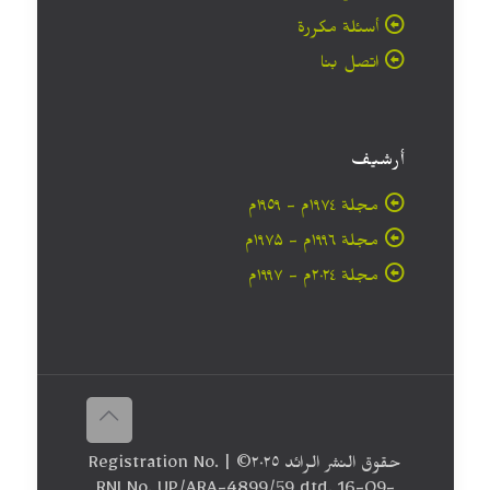
أسئلة مكررة
اتصل بنا
أرشيف
مجلة ۱۹۷٤م - ١٩٥٩م
مجلة ۱۹۹٦م - ۱۹۷۵م
مجلة ۲۰۲٤م - ۱۹۹۷م
حقوق النشر الرائد ٢٠۲٥© | Registration No.