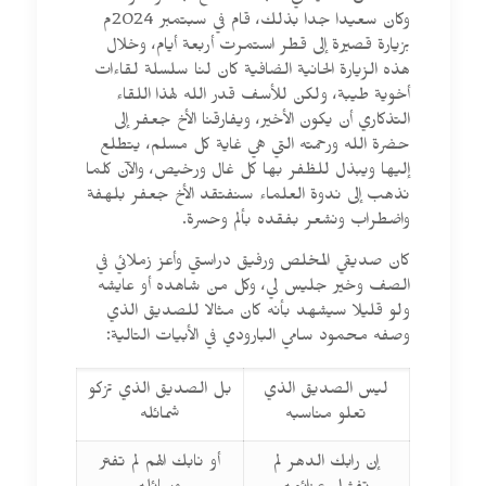
وكان سعيدا جدا بذلك، قام في سبتمبر 2024م
بزيارة قصيرة إلى قطر استمرت أربعة أيام، وخلال
هذه الزيارة الحانية الضافية كان لنا سلسلة لقاءات
أخوية طيبة، ولكن للأسف قدر الله لهذا اللقاء
التذكاري أن يكون الأخير، ويفارقنا الأخ جعفر إلى
حضرة الله ورحمته التي هي غاية كل مسلم، يتطلع
إليها ويبذل للظفر بها كل غال ورخيص، والآن كلما
نذهب إلى ندوة العلماء سنفتقد الأخ جعفر بلهفة
واضطراب ونشعر بفقده بألم وحسرة.
كان صديقي المخلص ورفيق دراستي وأعز زملائي في
الصف وخير جليس لي، وكل من شاهده أو عايشه
ولو قليلا سيشهد بأنه كان مثالا للصديق الذي
وصفه محمود سامي البارودي في الأبيات التالية:
ليس الصديق الذي
بل الصديق الذي تزكو
تعلو مناسبه
شمائله
إن رابك الدهر لم
أو نابك الهم لم تفتر