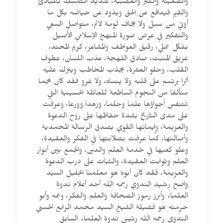
والضغينة والكبر والعصبية، شديد التمسك بالمبادئ
والقيم فيدافع عن الحق ويذود عن حياضه بكل ما
أوتي من سبل ولا يخاف لومة لائم، متواصل السعي
والتفكير في عرض صورة المنهج الإسلامي الأصيل
بشكل عملي، رقيق العواطف والمشاعر، كريم المحتد،
عريق المنبت، صادق اللهجة، عذب اللسان، عطوف
القلب، وحلو العشرة، يجذب المخاطب ويترك عليه
أثرا يرتسم على قلبه ولا ينساه، ولا غرو فقد كان نجما
متألقا من النجوم الساطعة للعائلة الحسينية التي
تتنفس أجواؤها علما وحلما، وزهدا وورعا، وعرفت
على مدى التاريخ بشدة حفاظها على روح الدعوة
والعزيمة، وإيمانها القوي بصدق الرسالة المحمدية
وأصالتها، كما عرفت بصلابتها في الفكر والعقيدة،
وعلو كعبها في خدمة العلم والدين، والجمع بين أنوار
العلم وثوابت العقيدة، والثبات على درب الدعوة
والعزيمة، فقد كان أبوه هو معلمنا الجليل السيد
واضح رشيد الندوي رحمه الله أحد أعلام ندوة
العلماء وأبرز رموز الصحافة والعلم والفكر، وعمه وأبو
حرمته هو فضيلة الشيخ السيد محمد الرابع الحسني
الندوي رحمه الله رئيس ندوة العلماء السابق