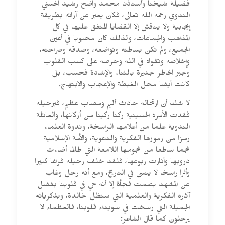
فضيلة شيخنا وأستاذنا محمد واضح رشيد الحسني
الندوي رحمه الله تعالى، فكان يعبر عن آرائه بطريقة
إيجابية ولا يناقش إلا القضايا المتفق عليها في كل
المذاهب والجماعات، ولذلك كان محبوبا في أعين
الجميع، ولم تكن بساطته وتواضعه، وصدقه وصراحته،
وإخلاصه وتقواه في الله وحرصه على كسب القلوب
وجبر الخاطر جديرة بالثناء والإشادة فحسب، بل
كانت أيضا محل الغبطة والإعجاب والابتهاج.
لا شك أن ارتحاله حادث أليم ومصاب عظيم، فبرحيله
فقدت الأسرة الحسينية ركنا ركينا من أركانها، والعائلة
الندوية علما من أعلامها الراسخة، وندوة العلماء
رمزا من رموزها الفكرية والدعوية، والأمة الإسلامية
نجما ساطعا من نجومها اللامعة التي طالما أضاءت
دروبها وأنارت ربوعها، فلقد خلف رحيله فراغا كبيرا
وأثرا راسخا لا ينسى في التاريخ، ومع أنه رحل وغاب
عن المشهد بصمت فجأة إلا أنه حي في قلوبنا بفضل
آثاره الفكرية والعلمية التي ستظل خالدة، وبذكرياته
الجميلة التي رسخت في سويداء قلوبنا، فالعظماء لا
يرحلون كما قال الشاعر: