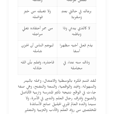
تفشل عزائمه
وسائله
يرعاك في حالتَي بعدٍ
ولا تغبك من خيرٍ
ومقربةٍ
فواضله
لا كالذي يدعي ودّا
من جمر أحقاده تغلي
وباطنه
مراجله
يذم فعل أخيه مظهرا
ليوهم الناس أن الحزن
أسفا
شامله
وذاك منه عداء في
فاحذره، واعلم بأن الله
مجاملة
خاذله
لقد اتسم فكره بالوسطية والاعتدال، وعمله باليسر
والسهولة، والجد والواقعية، والسعة والتفتح، وهي صفة
جاءت في الواقع نتيجة تأثير المدرسة وتربية الأفاضل
والشيوخ وإشراف رجال العلم والدين في الأسرة، ولا
سيما والده العالم المربي الجليل صانع الأساتذة
المخلصين من رواد العلم والأدب والتربية والتعليم