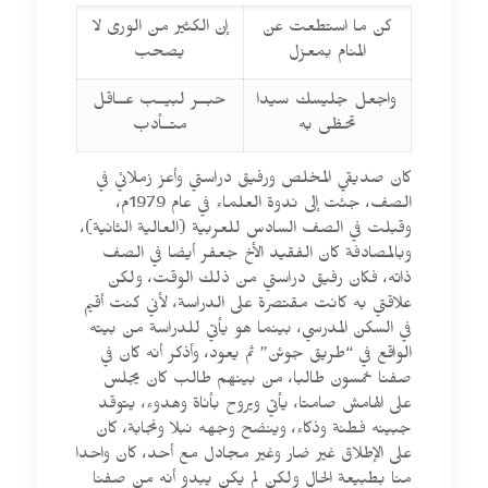
كن ما استطعت عن
إن الكثير من الورى لا
المنام بمعزل
يصحب
واجعل جليسك سيدا
حبــر لبيــب عــاقل
تحظى به
متــأدب
كان صديقي المخلص ورفيق دراستي وأعز زملائي في
الصف، جئت إلى ندوة العلماء في عام 1979م،
وقبلت في الصف السادس للعربية (العالية الثانية)،
وبالمصادفة كان الفقيد الأخ جعفر أيضا في الصف
ذاته، فكان رفيق دراستي من ذلك الوقت، ولكن
علاقتي به كانت مقتصرة على الدراسة، لأني كنت أقيم
في السكن المدرسي، بينما هو يأتي للدراسة من بيته
الواقع في “طريق جوئن” ثم يعود، وأذكر أنه كان في
صفنا خمسون طالبا، من بينهم طالب كان يجلس
على الهامش صامتا، يأتي ويروح بأناة وهدوء، يتوقد
جبينه فطنة وذكاء، وينضح وجهه نبلا ونجابة، كان
على الإطلاق غير ضار وغير مجادل مع أحد، كان واحدا
منا بطبيعة الحال ولكن لم يكن يبدو أنه من صفنا