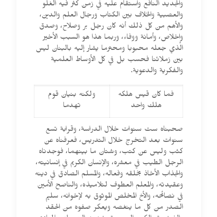
والجديد النافع واستقام عليه في زمن كثر فيه الغلو
والعصبية والخلاف بين الكتاب ورجال العلم والدين،
والأهم من كل ذلك أنه كان رجل بر وصلاح، وصدق
وإخلاص، وأمانة ووفاء، وربما هذا هو السبب الأخير
الذي جعله محبوبا ومحترما يشار إليه بالبنان ليس
بين زملائنا فحسب بل في كل الأوساط العلمية
والفكرية والدعوية.
فما كان قيس هلكه
ولكنه بنيان قوم
هلك واحد
تهدما
صحبناه ست سنوات خلال الدراسة، وقرابة تسع
سنوات بعد التخرج خلال التدريس، فعرفناه عن
كثب وليس عن كتب، وشتان ما بينهما، فوجدناه
الرجل الطيب في معشره، والإنسان الكريم في إنسانيته،
والجذاب الأخاذ بخلقه وفعاله، والمسلم الصادق في دينه
وعقيدته، والمعلم العطوف لتلاميذه، والناصح الأمين
في نصائحه، والأخ المخلص الموثوق به لإخوانه، سليم
الصدر من كل ما ينغصه ويعكر صفوه من الحقد