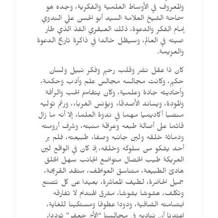
والمعروف في الأوساط العلمية والفكرية، وجده هو
سماحة الشيخ العلامة السيد أبو الحسن علي الندوي
إمام الفكر والدعوة، ذلك العبقري الفذ الذي طار
صيته في العالم، وسيظل خالدا في ذاكرة تاريخ الدعوة
والعزيمة.
كان ذا عقل نضر وقلب رحيم وفكر نبيل ولسان
حكيم، وكانت مجالسه مجالس علم وأدب وحكمة،
وأحاديثه جادة وعلمية، وكان يتقاسم الحب والرأفة
والمودة، ويساند الأصدقاء ويؤنس الغرباء، ورغم توليه
منصبا أكاديميا مهما في ندوة العلماء إلا أنه ما زال
قائما على أصالة طبعه وعراقة منبته، وشرف أرومته
ودماثة خلقه ولين جانبه وصفاء طبيعته، فلم ير
أحد يشكو من سلوكه وخلقه، إذ كان في الواقع لين
العريكة طيب الخصال متواضع الجانب سهل الخلق
هادئ الطبيعة، متناسق العواطف، متقد القريحة،
جميل الحاضرة، لطيف المعاشرة، بعيدا عن كل تصنع
وتكلف، هشوشا بشوشا، مشرق الهندام لا تفارقه
ابتسامته الضافية، ودودا عطوفا ومستكينا للغاية،
اعتدنا أن نناديه في مجالسنا “الأخ جعفر” توددا،