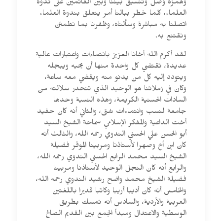
وهمزة وصل وتنسيق بيننا وبين القائمين على ندوة
العلماء، كلما خطر ببالنا أمر يتعلق بندوة العلماء
اتصلنا به مباشرة وسألناه، وظفرنا بما نطمئن
ونقتنع به.
لقد أكرم الله أخانا العزيز بانتماءات واعتبارات عالية
عديدة، تقتضي كل واحدة منها أن يحبه ويبجله
ويتودد إليه كل من يدنو منه ويقضي معه ساعة،
وكان في زملائنا هو الوحيد الذي تنحدر سلالته من
السادات الحسنية الكريمة، وهذه النسبة وحدها
جامعة لنسب وانتماءات شتى، والثاني أنه كان حفيد
أخت الداعية والمفكر الإسلامي سماحة الشيخ السيد
أبو الحسن علي الحسني الندوي رحمه الله، والثالث أنه
كان ابن أخ وصهرا لأستاذنا ومربينا الموقر فضيلة
الشيخ السيد محمد الرابع الحسني الندوي رحمه الله،
والرابع أنه كان النجل الوحيد لأستاذنا ومربينا
فضيلة الشيخ محمد واضح رشيد الندوي رحمه الله،
والخامس أنه كان أديبا أريبا وكاتبا قديرا باللغتين
العربية والأردية، والسادس أنه تمسك بطريق
الوسطية والاعتدال ومبدأ الجمع بين القديم الصالح