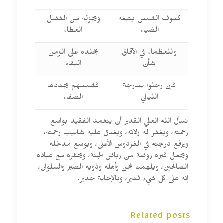
كسوف الشمس يتبعه
ويجزله من الفضل
الضياء
العطاء
وللعظماء في الآفاق
يخلده على الزمن
شأن
البقاء
فإن رحلوا بسارجة
فشمسهم يجددها
الليالي
الصفاء
نسأل الله العلي القدير أن يتغمد الفقيد بواسع
رحمته، ويغفر له زلاته، ويغدق عليه شآبيب رحمته،
ويرفع درجته في الفردوس الأعلى، ويوسع مدخله
ويجعل قبره روضة من رياض الجنة، ويحشره مع عباده
الصالحين، ويلهمنا نحن وأهله وذويه الصبر والسلوان،
إنه على كل شيء قدير، وبالإجابة جدير.
Related posts