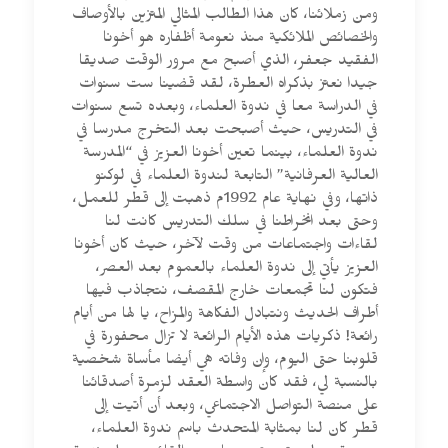
ومن زملائنا، كان هذا الطالب المثالي المتزين بالأوصاف
والخصائص الملائكية منذ نعومة أظفاره هو أخونا
الفقيد جعفر، الذي أصبح مع مرور الوقت صديقا
جيدا نعتز بذكراه العطرة، لقد قضينا ست سنوات
في الدراسة معا في ندوة العلماء، وبعده تسع سنوات
في التدريس، حيث أصبحت بعد التخرج مدرسا في
ندوة العلماء، بينما تعين أخونا العزيز في “المدرسة
العالية العرفانية” التابعة لندوة العلماء في لوكنو
ذاتها، وفي نهاية عام 1992م ذهبت إلى قطر للعمل،
وحتى بعد انخراطنا في سلك التدريس كانت لنا
لقاءات واجتماعات من وقت لآخر، حيث كان أخونا
العزيز يأتي إلى ندوة العلماء بالعموم بعد العصر،
فتكون لنا تجمعات خارج المقصف، نتجاذب فيها
أطراف الحديث ونتبادل الفكاهة والمزاح، يا لها من أيام
رائعة! ذكريات هذه الأيام الرائعة لا تزال محفورة في
قلوبنا حتى اليوم، وإن وفاته هي أيضا مأساة شخصية
بالنسبة لي، فقد كان واسطة العقد لزمرة أصدقائنا
على منصة التواصل الاجتماعي، وبعد أن أتيت إلى
قطر كان لنا بمثابة المتحدث باسم ندوة العلماء،