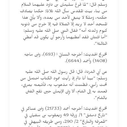
وسلم قال: “‌لما ‌فرغ ‌سليمان بن داود عليهما السلام
من بناء بيت المقدس سأل الله ثلاثا: حكما يصادف
حكمه، وملكا لا ينبغي لأحد من بعده، وألا يأتي هذا
المسجد أحد لا يريد إلا الصلاة فيه إلا خرج من ذنوبه
كيوم ولدته أمه” فقال النبي صلى الله عليه وسلم:
“أما اثنتان فقد أعطيهما وأرجو أن يكون قد أعطي
الثالثة”.
تخريج الحديث: أخرجه النسائي ا (693)، وابن ماجه
(1408) وأحمد (6644).
عن أبي الدرداء قال: قال رسول الله صلى الله عليه
وسلم: “بينا أنا نائم إذ رأيت ‌عمود ‌الكتاب احتمل من
تحت رأسي، فظننت أنه مذهوب به، فأتبعته بصري،
فعمد به إلى الشام، ألا وإن الإيمان حين تقع الفتن
بالشام”.
تخريج الحديث: أخرجه أحمد (21733) وابن عساكر في
“تاريخ دمشق” 1/ ورقة 49 ويعقوب بن سفيان في
“المعرفة والتاريخ” 2/ 290، ومن طريقه البيهقي في