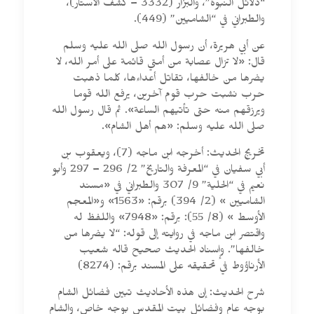
“دلائل النبوة”، والبزار (3332 – كشف الأستار)،
والطبراني في “الشاميين” (449).
عن أبي هريرة، أن رسول الله صلى الله عليه وسلم
قال: «لا تزال عصابة من أمتي قائمة على أمر الله، ‌لا
‌يضرها ‌من ‌خالفها، تقاتل أعداءها، كلما ذهبت
حرب نشبت حرب قوم آخرين، يرفع الله قوما
ويرزقهم منه حتى تأتيهم الساعة». ثم قال رسول الله
صلى الله عليه وسلم: «هم أهل الشام».
تخريج الحديث: أخرجه ابن ماجه (7)، ويعقوب بن
أبي سفيان في “المعرفة والتاريخ” 2/ 296 – 297 وأبو
نعيم في “الحلية” 9/ 307 والطبراني في «مسند
الشاميين » (2/ 394) برقم: «1563» و«المعجم
الأوسط » (8/ 55): برقم: «7948» واللفظ له
واقتصر ابن ماجه في روايته إلى قوله: “‌لا ‌يضرها ‌من
‌خالفها”. وإسناد الحديث صحيح قاله شعيب
الأرناؤوط في تحقيقه على المسند برقم: (8274)
شرح الحديث: إن هذه الأحاديث تبين فضائل الشام
بوجه عام وفضائل بيت المقدس بوجه خاص، والشام