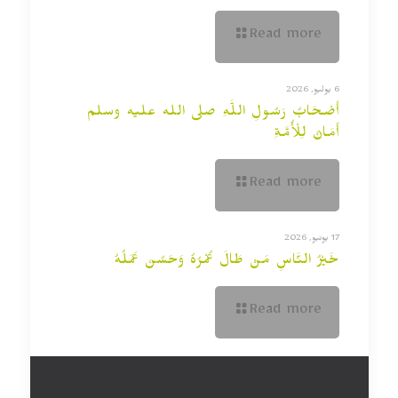
Read more
6 يوليو, 2026
أَصْحَابُ رَسُولِ اللَّهِ صلى الله عليه وسلم
أَمَانٌ لِلْأُمَّةِ
Read more
17 يونيو, 2026
خَيْرُ النَّاسِ مَنْ طَالَ عُمْرُهُ وَحَسُنَ عَمَلُهُ
Read more