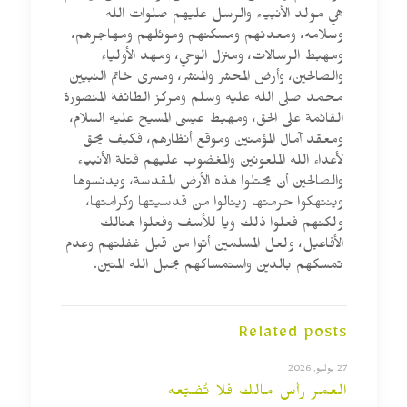
هي مولد الأنبياء والرسل عليهم صلوات الله
وسلامه، ومعدنهم ومسكنهم وموئلهم ومهاجرهم،
ومهبط الرسالات، ومنزل الوحي، ومهد الأولياء
والصالحين، وأرض المحشر والمنشر، ومسرى خاتم النبيين
محمد صلى الله عليه وسلم ومركز الطائفة المنصورة
القائمة على الحق، ومهبط عيسى المسيح عليه السلام،
ومعقد آمال المؤمنين وموقع أنظارهم، فكيف يحق
لأعداء الله الملعونين والمغضوب عليهم قتلة الأنبياء
والصالحين أن يحتلوا هذه الأرض المقدسة، ويدنسوها
وينتهكوا حرمتها وينالوا من قدسيتها وكرامتها،
ولكنهم فعلوا ذلك ويا للأسف وفعلوا هنالك
الأفاعيل، ولعل المسلمين أتوا من قبل غفلتهم وعدم
تمسكهم بالدين واستمساكهم بحبل الله المتين.
Related posts
27 يوليو, 2026
العمر رأس مالك فلا تُضيّعه