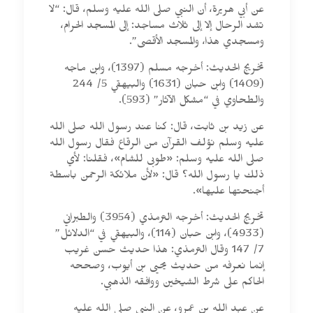
عن أبي هريرة، أن النبي صلى الله عليه وسلم، قال: “‌لا
‌تشد ‌الرحال إلا إلى ثلاث مساجد: إلى المسجد الحرام،
ومسجدي هذا، والمسجد الأقصى”.
تخريج الحديث: أخرجه مسلم (1397)، وابن ماجه
(1409) وابن حبان (1631) والبيهقي 5/ 244
والطحاوي في “مشكل الآثار” (593).
عن زيد بن ثابت، قال: كنا عند رسول الله صلى الله
عليه وسلم نؤلف القرآن من الرقاع فقال رسول الله
صلى الله عليه وسلم: «‌طوبى ‌للشام»، فقلنا: لأي
ذلك يا رسول الله؟ قال: «لأن ملائكة الرحمن باسطة
أجنحتها عليها».
تخريج الحديث: أخرجه الترمذي (3954) والطبراني
(4933)، وابن حبان (114)، والبيهقي في “الدلائل”
7/ 147 وقال الترمذي: هذا حديث حسن غريب
إنما نعرفه من حديث يحيى بن أيوب، وصححه
الحاكم على شرط الشيخين ووافقه الذهبي.
عن عبد الله بن عمرو، عن النبي صلى الله عليه