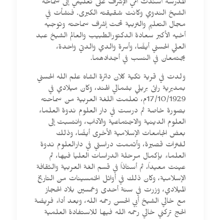
المدرسة أسندت أمي الإشراف على تعليمي إلى سماحة
الشيخ الندوي وكانت شقيقته الكبرى. فنشأت في
مجال التعليم والتربية تحت إشراف سماحته وتوجيه
أخيه الأكبر سعادة الدكتورالطبيب والعالم الشيخ عبد
العلي الحسني أيضًا، وأسرة والدي والدتي واحدة،
يجتمعان في النسب في أجدادهما.
ولدت في قرية تكية كلان دائرة الشاه علم الله الحسني
بمديرية رائى بريلي بشمالي الهند، وكان ميلادي في
17/10/1929م، تعلمت اللغة العربية من سماحته
بصورة خاصة ثم درست في دار العلوم ندوة العلماء
العلوم الدينية والاجتماعية والآداب، وانتسبت إلى
بعض الجامعات الإسلامية الأخرى أيضًا، وذلك
لفترات قصيرة، وأتممت دراستي في دارالعلوم ندوة
العلماء بإكمال مرحلة الدراسات العليا فيها، ثم
عينت معيداً، ثم أستاذاً في قسم الغة العربية والثقافة
الإسلامية، وكان ذلك في أوائل الخمسينات من التاريخ
الميلادي، وزرت في سنة أحدى وخمسين بلاد الحجاز
مع خالي الشيخ أبي الحسن رحمه الله، وبعد أداء فريضة
الحج تركني خالي رحمه الله فيها للاستفادة العلمية