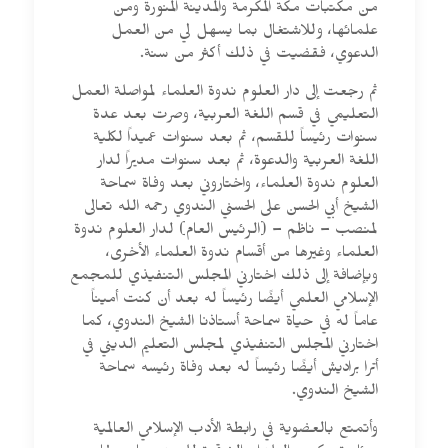
من مكتبات مكة المكرمة والمدينة المنورة ومن
علمائها، وللاشتغال بما يسهل لي من العمل
الدعوي، فقضيت في ذلك أكثر من سنة.
ثم رجعت إلى دار العلوم ندوة العلماء لمواصلة العمل
التعليمي في قسم اللغة العربية، وصرت بعد عدة
سنوات رئيساً للقسم، ثم بعد سنوات عميداً لكلية
اللغة العربية والدعوة، ثم بعد سنوات مديراً لدار
العلوم ندوة العلماء، واختاروني بعد وفاة سماحة
الشيخ أبي الحسن على الحسني الندوي رحمه الله تعالى
لمنصب – ناظم – (الرئيس العام) لدار العلوم ندوة
العلماء وغيرها من أقسام ندوة العلماء الأخرى،
وبإضافة إلى ذلك اختارني المجلس التنفيذي للمجمع
الإسلامي العلمي أيضًا رئيساً له بعد أن كنت أميناً
عاماً له في حياة سماحة أستاذنا الشيخ الندوي، كما
اختارني المجلس التنفيذي لمجلس التعليم الديني في
أترا براديش أيضًا رئيساً له بعد وفاة رئيسه سماحة
الشيخ الندوي.
وأتمتع بالعضوية في رابطة الأدب الإسلامي العالمية