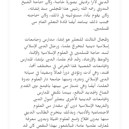
الديني لأترا براديش بصورة خاصة، وكان سماحة الشيخ
الندوي رحمه الله رئيس هذا المجلس منذ إنشائه،
وكان يقوم بأداء مسئوليته في ذلك، وكان سماحته
بجنب ذلك يساعد أيضًا قادة التعليم العام من
المسلمين.
والمجال الثالث للتعليم هو إنشاء مدارس وجامعات
إسلامية دينية لتخريج علماء ورجال الدين الإسلامي
لسد حاجة المسلمين في العلوم الإسلامية والإفتاء
والوعظ والإرشاد، وقد قام علماء الدين بإنشاء المدارس
والجامعات الشعبية لهذا الغرض في مختلف أنحاء
الهند، وهي أدت وتؤدي دوراً فعالاً ومفيداً في صيانة
الدين الإسلامي ونشره، ومنها جامعة دار العلوم ندوة
العلماء أيضًا وهي تمتاز من بينها بالجمع بين القديم
الصالح والجديد النافع، بينما تكتفي المدارس
والجامعات الدينية الأخرى بتعليم أصول الدين
والشريعة الإسلامية دون أي مقدار من العلوم
الاجتماعية والأدبية، وبذلك يتخرج الطالب الديني
منها بدون اطلاع واسع لعلوم الحياة وبدون معرفة
لمعارف علمية عامة، فبالشعور بهذا النقص كان قد