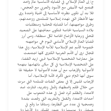
ج: إن العالم الإسلامي في قضاياه الأساسية عالم واحد
يجتمع فيه الأبيض مع الأسود والعربي مع العجمي،
فلا بد أن تكون نظرته الأساسية إلى الحياة واحدة يرى
بها الأخطار التي تهدد إسلامية المسلمين ووحدتهم،
وطرق مواجهتها، أما قضاياه المحلية ومتطلبات
بلاده السياسية الخاصة فتكون معالجتها على الصعيد
المحلي وبرعاية الأوضاع الخاصة لكل منطقة، ومن أبرز
قضايا العالم الإسلامي الأساسي اليوم هي مواجهته
لخصومة الأمم غير الإسلامية للأمة الإسلامية، وفي هذا
المجال نرى أن الأمم الغربية الكبرى كلها اجتمعت
على معارضة الشخصية الإسلامية فهي تريد القضاء
على الشخصية الإسلامية في كل مكان باتهامها بتهمة
الأصولية والإرهاب مع أن هذه الأصولية لا حقيقة لها
سوى أنها التزام ديني لأفراد الأمة الإسلامية، أما
الإرهاب فليس إلا في بعض الفئات المسلمة التي مرت
من خلال ظلم واضطهاد وقتل وتشريد، فثارت ضد
الاعتداء والظلم كرد فعل في هذه الشعوب على
أحداث الاعتداء والقتل والتشريد التي وقعت بشدة
وهمجية في عدد من أقطارها، ومثالها ما وقع في
شيشان وفي بوسنيا وفي جنوبي فلبائن وفي الأرتيا وفي