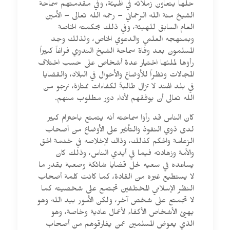
حلها بتعاون زملائه في الهيئة، وفي مقدمتهم سماحة
الشيخ منة الله الرحماني – رحمه الله تعالى – الأمين
العام السابق للهيئة، وفي ذلك بحكمته الخاصة
وبمنهجه العلمي والدعوي الخاص، ولذلك وجد
المسلمون بعد وفاة سماحة الشيخ الندوي فراغاً كبيراً
رأوها لملئها اختيار عدة أشخاص على حسب اختلاف
المجالات ونظراً للأوضاع والأحوال في البلاد، والقضايا
في بلد الهند لا تزال طالبةً لكفاءات ممتازة، نرجو من
الله تعالى أن يوفقهم لأداء دور مطلوب منهم.
كان الناس قد رأوا سماحته أنه يتمتع باحترام كبير
لدى ذوي النفوذ والتأثير على الأوضاع من أصحاب
الزعامة والحكم كذلك، وذاك لإخلاصه في خدمة الحق
والأمة وزهادته فيما في أيدي الناس، وذلك كان
يساعده في سعيه لحل قضايا شائكة وصعبة بقدر ما
لا يستطيع غيره من القادة، كما كانت كلمة أصحاب
النظر الإسلامي المختلفين تجتمع على شخصيته كما
لا تجمتع على شخص آخر، ولكن الأمور بيد الله وهو
يهيئ الأشخاص الأكفاء لأعمال عادية وخاصة، وهو
الذي يعوض المسلمين عمن يفارقوهم من أصحاب