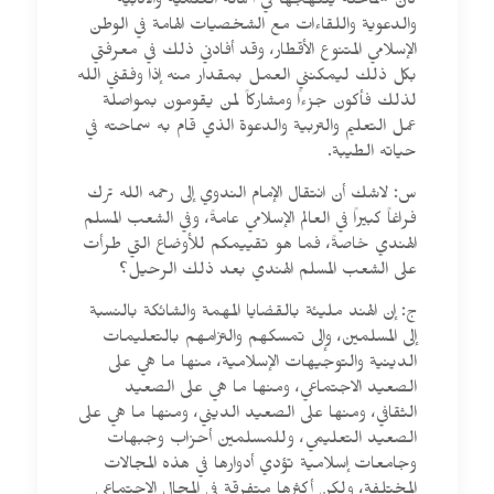
كان سماحته ينتهجها في أعماله العلمية والأدبية
والدعوية واللقاءات مع الشخصيات الهامة في الوطن
الإسلامي المتنوع الأقطار، وقد أفادني ذلك في معرفتي
بكل ذلك ليمكنني العمل بمقدار منه إذا وفقني الله
لذلك فأكون جزءاً ومشاركاً لمن يقومون بمواصلة
عمل التعليم والتربية والدعوة الذي قام به سماحته في
حياته الطيبة.
س: لاشك أن انتقال الإمام الندوي إلى رحمه الله ترك
فراغاً كبيراً في العالم الإسلامي عامةً، وفي الشعب المسلم
الهندي خاصةً، فما هو تقييمكم للأوضاع التي طرأت
على الشعب المسلم الهندي بعد ذلك الرحيل؟
ج: إن الهند مليئة بالقضايا المهمة والشائكة بالنسبة
إلى المسلمين، وإلى تمسكهم والتزامهم بالتعليمات
الدينية والتوجيهات الإسلامية، منها ما هي على
الصعيد الاجتماعي، ومنها ما هي على الصعيد
الثقافي، ومنها على الصعيد الديني، ومنها ما هي على
الصعيد التعليمي، وللمسلمين أحزاب وجبهات
وجامعات إسلامية تؤدي أدوارها في هذه المجالات
المختلفة، ولكن أكثرها متفرقة في المجال الاجتماعي