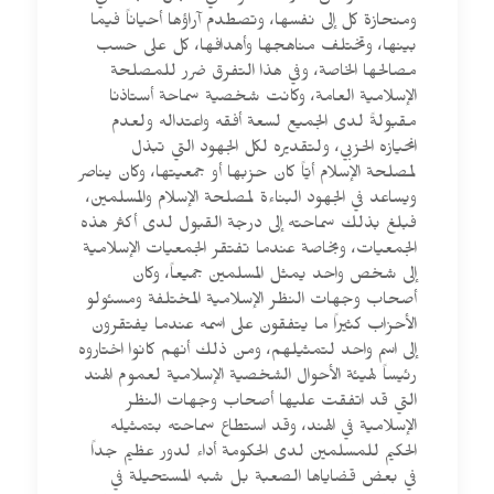
ومنحازة كل إلى نفسها، وتصطدم آراؤها أحياناً فيما
بينها، وتختلف مناهجها وأهدافها، كل على حسب
مصالحها الخاصة، وفي هذا التفرق ضرر للمصلحة
الإسلامية العامة، وكانت شخصية سماحة أستاذنا
مقبولةً لدى الجميع لسعة أفقه واعتداله ولعدم
انحيازه الحزبي، ولتقديره لكل الجهود التي تبذل
لمصلحة الإسلام أيّاً كان حزبها أو جمعيتها، وكان يناصر
ويساعد في الجهود البناءة لمصلحة الإسلام والمسلمين،
فبلغ بذلك سماحته إلى درجة القبول لدى أكثر هذه
الجمعيات، وبخاصة عندما تفتقر الجمعيات الإسلامية
إلى شخص واحد يمثل المسلمين جميعاً، وكان
أصحاب وجهات النظر الإسلامية المختلفة ومسئولو
الأحزاب كثيراً ما يتفقون على اسمه عندما يفتقرون
إلى اسم واحد لتمثيلهم، ومن ذلك أنهم كانوا اختاروه
رئيساً لهيئة الأحوال الشخصية الإسلامية لعموم الهند
التي قد اتفقت عليها أصحاب وجهات النظر
الإسلامية في الهند، وقد استطاع سماحته بتمثيله
الحكيم للمسلمين لدى الحكومة أداء لدور عظيم جداً
في بعض قضاياها الصعبة بل شبه المستحيلة في