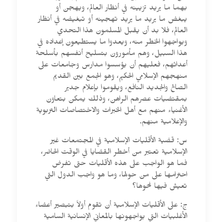
بهما ما يريد تزيينه في أنظار العالم، ويهجن أو
يبغض ما يريد ما يريد تهجينه أو تبغيضه في أنظار
العالم، فلا بد أن يقبل المسلمون هذا التحدي
ويواجهوا الخطر منه، ويعدوا ما يستطيعون إعداده في
هذا السبيل، وهم مأمورون بتسليح أنفسهم بأسلحة
أعدائهم، فعليهم أن يؤسسوا مدارس وجامعات على
منهجهم الإسلامي الحكيم، وهو الجمع بين القديم
الصالح والجديد النافع، ويقوموا بإعلام جدير
بمقتضيات عصرهم الراهن، وذلك يمكن بتعاون
الأغنياء منهم مع أهل الخبرات والاختصاصات التربوية
والإعلامية منهم.
س: قضية الأقليات الإسلامية في المجتمعات غير
الإسلامية تعتبر من أخطر القضايا في الوقت الحاضر،
فما هو الواجب على هذه الأقليات حتى تفرض
احترامها على من حولها، وما هو واجب الدول التي
تعيش فيها نحوها؟
ج: على الأقليات الإسلامية أن تقوم أولاً بتبصير أعضاء
الأغلبيات التي يواجهونها بالمعاني الإنسانية السامية