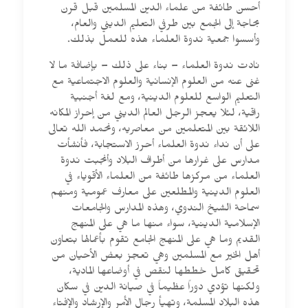
أحسن طائفة من علماء الدين المسلمين قبل قرن
بحاجة إلى الجمع بين طرفي التعليم الديني والعام،
وأسسوا جمعية ندوة العلماء هذه للعمل بذلك.
نادت ندوة العلماء – بناء على ذلك – بإضافة ما لا
غنى عنه من العلوم الإنسانية والعلوم الاجتماعية مع
التعليم الواسع للعلوم الدينية، ومع لغة أجنبية
راقية، لئلا يعجز الرجل العالم الديني من إحراز المكانه
اللائقة بين المتعلمين من معاصريه، ونحمد الله تعالى
على أن نداء ندوة العلماء أحرز الاستجابة، فأنشأت
مدارس على غرارها من أطراف البلاد وأنجبت ندوة
العلماء من مركزها طائفة من العلماء الأقوياء في
العلوم الدينية والمطلعين على معارف عمومية ومنهم
سماحة الشيخ الندوي، وهذه المدارس والجامعات
الإسلامية الدينية، سواء منها ما هي على المنهج
القديم وما هي على المنهج الجامع تقوم بأعمالها بتعاون
أهل الخير مع المسلمين وهي تعجز بعض الأحيان من
تحقيق كامل خططها لنقص في أوضاعها المادية،
ولكنها تؤدي دوراً عظيماً في صيانة الدين في سكان
هذه البلاد المسلمة، وتهيأ رجال الأمر والإرشاد والإفتاء