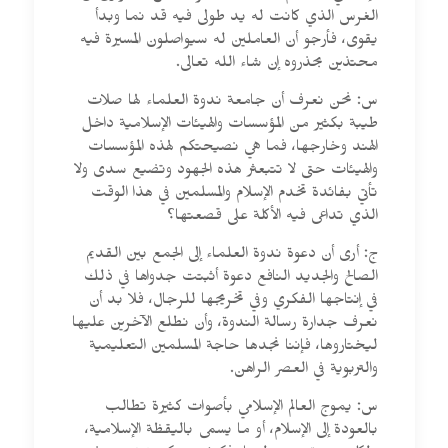
الغرس الذي كانت له يد طولى فيه قد نما وبدأ
يقوى، فأرجو أن العاملين له سيواصلون المسيرة فيه
محتذين بحذروه إن شاء الله تعالى.
س: نحن نعرف أن جامعة ندوة العلماء لها صلات
طيبة بكثير من المؤسسات والهيئات الإسلامية داخل
الهند وخارجها، فما هي نصيحتكم لهذه المؤسسات
والهيئات حتى لا تتبعثر هذه الجهود وتضيع سدى ولا
تأتي بفائدة تخدم الإسلام والمسلمين في هذا الوقت
الذي تداعى فيه الأكلة على قصعتها؟
ج: أرى أن دعوة ندوة العلماء إلى الجمع بين القديم
الصالح والجديد النافع دعوة أثبتت جدواها في ذلك
في إنتاجها الفكري وفي تخريجها للرجال، فلا بد أن
نعرف جدارة رسالة الندوة، وأن نطلع الآخرين عليها
ليختاروها، فإننا نجدها حاجة المسلمين التعليمية
والتربوية في العصر الراهن.
س: يموج العالم الإسلامي بأصوات كثيرة تطالب
بالعودة إلى الإسلام، أو ما يسمى باليقظة الإسلامية،