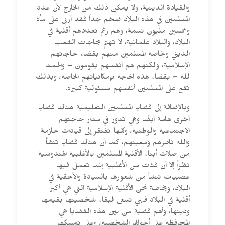
والقيادة الدينية، ولا يمكن ذلك من الخارج لأن عدد
المسلمين في هذه البلاد ضخم جداً فقد أربى على مأة
وخمسين مليون نسمة، وهم رغم تعدادهم أقلية في
البلاد، والبلاد علمانية، لا تهتم بحاجات الشعب
الديني وخاصة المسلمين منهم بقضاء حاجاتهم
الإسلامية، ولكنهم هم أنفسهم يقومون – والحمد
لله – بقضاء هذه الحاجة بإمكانياتهم الخاصة، وبذلك
تقع على المسلمين أنفسهم مسئولية كبيرة.
وبالإضافة إلى قضايا المسلمين التعليمية هناك قضايا
أخرى هامة أيضًا وهي تدور في مدار حاجتهم
الاجتماعية والوطنية، وكلها تفتقر إلى قيادات حازمة
والله ناصرهم ومعينهم، كما أن هناك قضايا تنشأ
من صلات أبناء الأقلية المسلمين بالأغلبية الهندوسية
نظراً إلا أن فئات من الأغلبية إنما تعمل فيها
عصبيات تنشأ من شعورها بالسيادة والأحقية في
البلاد، وبخاصة نحن الأقلية الإسلامية التي هي أكبر
أقلية في البلاد فهي تسعى لبقاء شخصيتها بقيمها
ودينها، وأهم قضية من بين هذه القضايا هي
المحافظة على أحوالها الشخصية، وعلى تمسكها