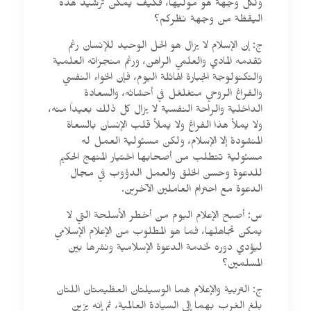
ولكل وجهة هو موليها، فكيف يمكن ترشيد هذه
اليقظة من وجهة نظركم؟
ج: إن الإسلام لا يزال هو الحل الوحيد للإنسان رغم
تقدمه المادي والعلمي الراهن، ورغم منجزاته العلمية
والتكنولوجة الجبارة الهائلة اليوم، فإن الخواء النفسي
والفراغ الروحي متغلغل في أحشائه، والسعادة
الداخلية والراحة النفسية لا يزال كل ذلك بعيداً منه،
ولا يملأ هذا الفراغ ولا يملأ قلب الإنسان بالسعاة
المنشودة إلا الإسلام، ولكن مسئولية العمل له
مسئولية تتطلب من أصحابها اختيار المنهج الحكيم
للدعوة وحسن الخلق والعمل الدؤوب في مجال
الدعوة مع احترام العاملين الآخرين.
س: أصبح الإعلام اليوم من أخطر الأسلحة التي لا
يمكن تجاهلها، فما هو المطلوب من الإعلام الإسلامي
ليؤدي دوره لخدمة الدعوة الإسلامية ونشرها بين
المسلمين؟
ج: التربية والإعلام هما الوسيلتان العظيمتان اللتان
بلغ الغرب بهما إلى السيادة العالمية، ثم إنه يزين