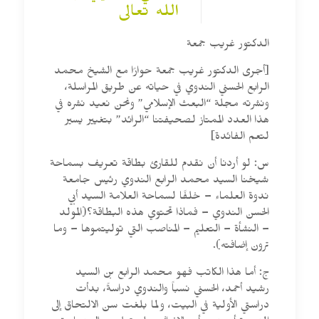
الله تعالى
الدكتور غريب جمعة
[أجرى الدكتور غريب جمعة حوارًا مع الشيخ محمد
الرابع الحسني الندوي في حياته عن طريق المراسلة،
ونشرته مجلة “البعث الإسلامي” ونحن نعيد نشره في
هذا العدد الممتاز لصحيفتنا “الرائد” بتغيير يسير
لتعم الفائدة]
س: لو أردنا أن نقدم للقارئ بطاقة تعريف بسماحة
شيخنا السيد محمد الرابع الندوي رئيس جامعة
ندوة العلماء – خلفًا لسماحة العلامة السيد أبي
الحسن الندوي – فماذا تحتوي هذه البطاقة؟(المولد
– النشأة – التعليم – المناصب التي توليتموها – وما
ترون إضافته).
ج: أما هذا الكاتب فهو محمد الرابع بن السيد
رشيد أحمد، الحسني نسباً والندوي دراسةً، بدأت
دراستي الأولية في البيت، ولما بلغت سن الالتحاق إلى