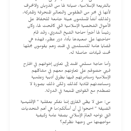
بالشريعة الإسلامية، صيانة لها من الذوبان والانحراف
لأنها في بحر من الطقوس والتعاليم المنحرفة والمشركة،
ولذلك أنشأ المسلمون هيئة جامعة للحفاظ على
الأحوال الشخصية الإسلامية التي كافحت لها، وكان
رئيساً لها أخيراً سماحة الشيخ الندوي، وقد قام
سماحتها على صعيدها بأداء دور عظيم، فهذه هي
قضايا هامة للمسلمين في الهند وهم يقومون بحلها
تحت قيادات حاصلة له.
وأما حاجة مسلمي الهند إلى تعاون إخوانهم في الخارج
فهي حصولهم على تعاونهم معهم في مشاكلهم
الإسلامية ومناصرتهم فيها بطرق أدبية وعلمية
ومساعدتهم المادية كذلك ولكن ذلك بصورة لا
تصطدم مع القوانين المتبعة في الدولة.
س: حتى لا يظن القارئ إننا نفكر بعقلية ” الإقليمية
الضيقة ” اسمحوا لي أن أسألكم:ما هي أهم التحديات
التي تواجه العالم الإسلامي بصفة عامة وكيفية
مواجهتها من وجهة نظركم؟