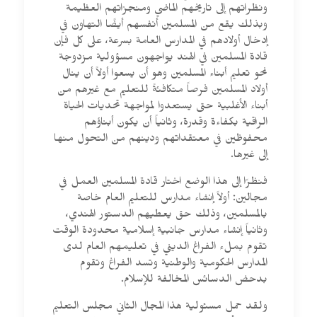
ونظراتهم إلى تاريخهم الماضي ومنجزاتهم العظيمة
وبذلك يقع من المسلمين أنفسهم أيضًا التهاون في
إدخال أولادهم في المدارس العامة بسرعة، على كل فإن
قادة المسلمين في الهند يواجهون مسؤولية مزدوجة
نحو تعليم أبناء المسلمين وهو أن يسعوا أولاً أن ينال
أولاد المسلمين فرصاً متكافئةً للتعليم مع غيرهم من
أبناء الأغلبية حتى يستعدوا لمواجهة تحديات الحياة
الراقية بكفاءة وقدرة، وثانياً أن يكون أبناؤهم
محفوظين في معتقداتهم ودينهم من التحول منها
إلى غيرها.
فنظرًا إلى هذا الوضع اختار قادة المسلمين العمل في
مجالين: أولاً إنشاء مدارس للتعليم العام خاصة
بالمسلمين، وذلك حق يعطيهم الدستور الهندي،
وثانياً إنشاء مدارس جانبية إسلامية محدودة الوقت
تقوم بملء الفراغ الديني في تعليمهم العام لدى
المدارس الحكومية والوطنية وتسد الفراغ وتقوم
بدحض الدسائس المخالفة للإسلام.
ولقد حمل مسئولية هذا المجال الثاني مجلس التعليم