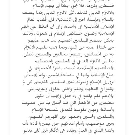
فلسطين وغيرها، فلا يجوز بتاتاً أن يتهم الإسلام
والالتزام الديني لذلك، لأن الالتزام الديني إنما يتصف
بالسلام وبإسداء الخير إلى الإنسانية، فإن قضايا العالم
الإسلامي الأساسية هي واحدة، وهي أن نحافظ على القيم
الإسلامية ونصون خصائص الإسلام في شعوبه، وذلك
يمكن بتبصير المسلمين أنفسهم بما يجب عليهم
من الحفاظ عليه من القيم، وبما يجب عليهم الالتزام
به من الخصائص، وتبصير مخالفين والمسيئين للظن
بنا بأن الالتزام الديني في المسلمين واحتفاظهم
بخصائصهم الإسلامية ليست بضارة لأحد، إنها في
صالح الإنسانية وإنها في مصلحة الجميع، وإنه يجب أن
نرى إلى الإسلام ونعرفه لدى المسلمين الملتزمين ممن لم
يقعوا في اضطهاد وظلم وبخس حقوق وتشريد من
بلادهم فلم يقعوا في رد فعل ويجب أن نكون
مطلعين على الأخطار التي قد تحدق بنا من خصومنا
وأعدائنا، ونهيئ نفوسنا للعمل لمصلحة الإسلام
والمسلمين وتحسين وضعهم بين أظهرهم أنفسهم،
وبين مواطنيهم، وأمام أعدائهم حتى يصيروا قادة لأمم
وأئمة الهدي في العالم. وهذه هي الأفكار التي كان يدعو