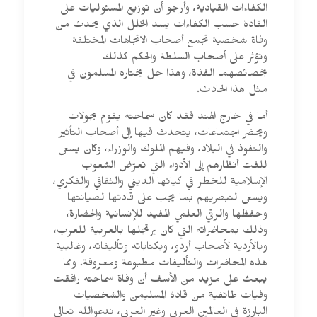
الكفاءات القيادية، وأرجو أن توزيع المسئوليات على
القادة حسب الكفاءات يسد الخلل الذي يحدث من
وفاة شخصية تجمع أصحاب الاتجاهات المختلفة
وتؤثر على أصحاب السلطة والحكم كذلك
بخصائصهما الفذة، وهذا حل يختاره المسلمون في
مثل هذا الحادث.
أما في خارج الهند فقد كان سماحته يقوم بجولات
ويحضر اجتماعات، يتحدث فيها إلى أصحاب التأثير
والنفوذ في البلاد، وفيهم الملوك والوزراء، وكان يسعى
للفت أنظارهم إلى الأدواء التي تعرّض الشعوب
الإسلامية للخطر في كيانها الديني والثقافي والفكري،
ويسعى لتبصريهم بما يجب على قادتها لصيانتها
وحفظها والرقي العلمي المفيد للإنسانية والحضارة،
وذلك بمحاضراته التي كان يرتجلها بالعربية للعرب،
وبالأردية لأصحاب أردو، وبكتاباته وتأليفاته، وغالبية
هذه المحاضرات والتأليفات مطبوعة ومعروفة. ومما
يبعث على مزيد من الأسف أن وفاة سماحته رافقت
وفيات طائفية من قادة المسليمن والشخصيات
البارزة في العالمين العربي وغير العربي، ندعوالله تعالى