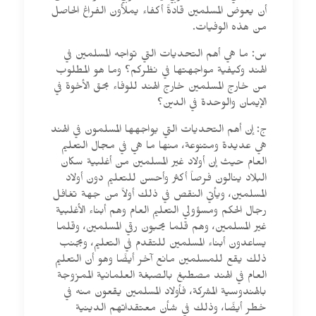
أن يعوض المسلمين قادةً أكفاء يملأون الفراغ الحاصل
من هذه الوفيات.
س: ما هي أهم التحديات التي تواجه المسلمين في
الهند وكيفية مواجهتها في نظركم؟ وما هو المطلوب
من خارج المسلمين خارج الهند للوفاء بحق الأخوة في
الإيمان والوحدة في الدين؟
ج: إن أهم التحديات التي يواجهها المسلمون في الهند
هي عديدة ومتنوعة، منها ما هي في مجال التعليم
العام حيث إن أولاد غير المسلمين من أغلبية سكان
البلاد ينالون فرصاً أكثر وأحسن للتعليم دون أولاد
المسلمين، ويأتي النقص في ذلك أولاً من جهة تغافل
رجال الحكم ومسؤولي التعليم العام وهم أبناء الأغلبية
غير المسلمين، وهم قلما يحبون رقي المسلمين، وقلما
يساعدون أبناء المسلمين للتقدم في التعليم، وبجنب
ذلك يقع للمسلمين مانع آخر أيضًا وهو أن التعليم
العام في الهند مصطبغ بالصبغة العلمانية الممزوجة
بالهندوسية المشركة، فأولاد المسلمين يقعون منه في
خطر أيضًا، وذلك في شأن معتقداتهم الدينية