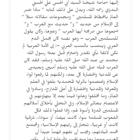
إليها سماحة شيخنا السيد أبي الحسن علي الحسني
الندوي رحمه الله، ويدل على ذلك كتابه ” ماذا خسر
العالم بانحطاط المسلمين ” ومجموعات مقالاته مثلاً ”
إلى الإسلام من جديد ” و” حديث مع الغرب ” و”
اسمعوها مني صريحة أيها العرب ” وغيرها، وكان يقول
للمسلمين العرب – وهو نفسه كان يحمل الدم
العربي وينتسب بالنسب العربي –: إن الأمة العربية لم
تكن لائقةً بأي تقدير واحترام قبل بعثة رسول الله
محمد بن عبد الله صلى الله عليه وسلم، فقد كان
العرب قبله صلى الله عليه وسلم أميين وبعيدين
عن المدنية والحضارة كل بعد، ولكنهم لما رفعوا لواء
الإسلام واعتصموا بالراية المحمدية بلغوا في العلم
والمعرفة والمدنية والحضارة إلى أعلى المدارج، وسادوا في
العالم، وما تخلفوا وهانوا فيما بعد إلا بتهاونهم في
الاعتصام بتعاليم الإسلام، وفي التحلي بأخلاق أسلافهم
المسلمين قدوة وأسوة لهم، وإذا فعلوا ذلك فكل
الشعوب المسلمة سواء كانت بيضاء أو سوداء، شرقيةً
كانت أو غربيةً، تنحاز إلى رايتهم الإسلامية، وتجتمع
تحت قيادتهم، ويجب أن نفهم فهماً جيداً أن