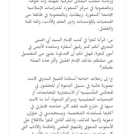
ورئاسة مكتب البلدان الشرقية للهند وما حولها،
وبالعضوية في مركز أكسفورد للدراسات الإسلامية
بجامعة أكسفورد بريطانيا، وبالعضوية في طائفة من
الجمعيات والمؤسسات ودور العلم والأدب، ولله المنة
والفضل.
س: قرأنا كثيراً في كتب الإمام السيد أبي الحسن
الندوي أنكم كنتم رفيق أسفاره وساعده الأيمن في
أمور كثيرة، فهل لكم أن تحدثونا بشيئ من التفصيل
عن صلتكم بذلك الإمام الجليل وأقر هذه الصلة
عليكم؟
ج: إن رحلات سماحة أستاذنا الشيخ الندوي كانت
بصورة غالبة في سبيل الدعوة أو للحضور في
المجالس التأسيسية أو الاستشارية للجامعات أو
الجمعيات التعليمية ومراكز الدعوة، أما ما كانت
منها في خارج الهند فقد كان سماحته يختارني في
أكثرها لمساعدته الشخصية، ويستخدمني في شؤؤن
دعوية وأدبية كذلك، وذلك أفادني كثيراً بالاطلاع على
الأسلوب الدعوي والمنهج العلمي والحكمة والآداب التي