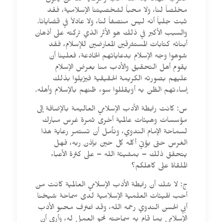
الغرب مهما بدا منه الحب والرعاية لنا لن يكون
مخلصاً لنا، ولا محباً لشخصيتنا الإسلامية، فقد
ثبت جلياً أنه ليس منصفاً لنا، ولا عادلاً في قضايانا.
والسبب الأكبر في ذلك هو الأثر الذي تركته على أذهان
أبنائه كتابات المستشرقين المعارضين للإسلام، فقد
شوهوا وجه الإسلام بدعاياتهم الخادعة، فعلينا أن
يقوم أهل التحقيق والأدب منا بعرض الإسلام
عليهم بصورته الكريمة الحقيقية فيزيلوا بذلك
إساءتهم الظن به أويقللوا سوء ظنهم بالإسلام وأهله.
س: كانت رابطة الأدب الإسلامي العاليمة بالإضافة إلى
مؤسسات وهيئات عالمية أخرى ثمرة غرس مبارك
لسماحة الإمام الندوي، ونأمل أن تستمر رعاية هذا
الغرس حتى يؤتي أكله كل حين بإذن ربه، فهل
يتحقق ذلك – بمشيئة الله – على كثرة الأعباء
الملقاة على كاهلكم؟
ج: لا شك أن رابطة الأدب الإسلامي العالمية كانت من
أحب الهيئات العلمية الإسلامية لدى سماحة شيخنا
أبي الحسن الندوي رحمه الله، وقد اعترف محبو الأدب
الإسلامي بما قام به سماحته نحو العمل له، وأرى أن