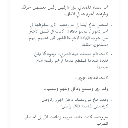
أما النساء فاعتدِيَ على شرفهن وقتل بعضهن حرقًا..
وشُردت أخريات في الآفاق..
استمر الذبح أيامًا في سربرنتسا.. كان سقوطها في
أخر تموز / يوليو 1995.. كانت ال فصل الأخير
من حرب الإبادة لإخوتنا الذين كان ذنبهم أنهم
مسلمون مثلنا.
كانت الأم تمسك بيد الصربي.. ترجوه ألا يذبح
فلذة كبدها فيقطع يدها ثم يجز رقبته أمام
عينيها..!
كانت المذبحة تجري..
وكنا نرى ونسمع ونأكل ونلهو ونلعب..
وبعد ذبح سربرنتسا.. دخل الجزار رادوفان
كاراجتش المدينة فاتحًا وأعلن:
سربرنتسا كانت دائمًا صربية وعادت الآن إلى أحضان
الصرب!