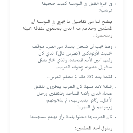
في غمرة القتل في البوسنة كتبت صحيفة
فرنسية:
يتضح لنا من تفاصيل ما يجري في البوسنة أن
المسلمين وحدهم هم ا لذين يتمتعون بثقافة جميلة
ومتحضرة..
وهنا يجب أن نسجل بمداد من العار.. مواقف
الخبيث الأرثوذكسي (بُطرس غالي) الذي كان
وقتها أمين الأمم المتحدة، والذي انحاز بشكل
سافر إلى عشيرته وإخوانه الصرب..
لكننا بعد 30 عامًا لم نتعلم الدرس..
إضافة لابد منها: كان الصرب يتخيرون للقتل
علماء الدين وأئمة المساجد والمثقفين ورجال
الأعمال.. وكانوا يقيدونهم، ثم يذبحونهم،
ويرمونهم في النهر..!
كان الصرب إذا دخلوا بلدة برأوا بهدم مسجدها
ويقول أحد المسلمين: