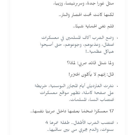
مثل غورا جدة، وسربرنيتسا، وزيبا،
لكنها كانت تحت الحصار والنار..
فلم تغن الحماية شيئًا..
وضع الصرب آلاف المسلمين في معسكرات
اعتقال، وعذبوهم، وجوعوهم، حتى أصبحوا
هياكل عظمية..!
ولما سُئل قائد صربي: لماذا؟
قال: إنهم لا يأكلون الخنزير!
نشرت الغارديان أيام المجازر البوسنية، خريطة
على صفحة كاملة، تظهر مواقع معسكرات
اغتصاب النساء المسلمات.
17 معسكرًا ضخمًا بعضها داخل صربيًا نفسها..
اغتصب الصرب الأطفال.. طفلة عمرها 4
سنوات، والدم يجري من بين ساقيها..