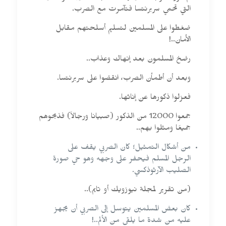
التي تحمي سربرنتسا فتآمرت مع الصرب.
ضغطوا على المسلمين لتسليم أسلحتهم مقابل
الأمان..!
رضخ المسلمون بعد إنهاك وعذاب..
وبعد أن أطمأن الصرب، انقضوا على سربرنتسا.
فعزلوا ذكورها عن إناثها.
جمعوا 12000 من الذكور (صبيانا ورجالاً) فذبحوهم
جميعًا ومثلوا بهم..
من أشكال التمثيل؛ كان الصربي يقف على
الرجل المسلم فيحفر على وجهه وهو حي صورة
الصليب الآرثوذكسي.
(من تقرير لمجلة نيوزويك أو تايم)..
كان بعض المسلمين يتوسل إلى الصربي أن يجهز
عليه من شدة ما يلقى من الألم..!