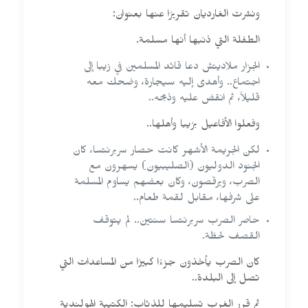
ونشرت الغارديان تقريرًا عنها بعنوان:
الطفلة التي ذنبها أنها مسلمة.
الجزار ملاديتش دعا قائد المسلمين في زيبا إلى
اجتماع.. وأهدى إليه سيجارة، وضحك معه
قليلاً، ثم انقض عليه وذبحه..
وفعلوا الأفاعيل بزيبا وأهلها..
لكن الجريمة الأشهر كانت حصار سربرنتسا، كان
الجنود الدوليون (الصليبيون) يسهرون مع
الصرب، ويرقصون، وكان بعضهم يساوم المسلمة
على شرفها، مقابل لقمة طعام..
حاصر الصرب سربرنتسا سنتين.. لم يتوقف
القصف لحظة.
كان الصرب يأخذون جزءًا كبيرًا من المساعدات التي
تصل إلى البلدة..
ثم قرر الغرب تسليمها للذئاب: الكتيبة الهولندية