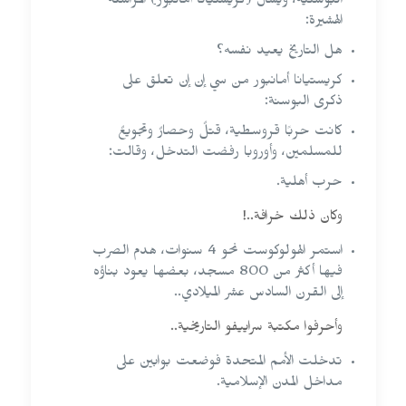
البوسنية، ويسأل (كريستيانا أمانبور) المراسلة
الهشيرة:
هل التاريخ يعيد نفسه؟
كريستيانا أمانبور من سي إن إن تعلق على
ذكرى البوسنة:
كانت حربًا قروسطية، قتلٌ وحصارٌ وتجويعٌ
للمسلمين، وأوروبا رفضت التدخل، وقالت:
حرب أهلية.
وكان ذلك خرافة..!
استمر الهولوكوست نحو 4 سنوات، هدم الصرب
فيها أكثر من 800 مسجد، بعضها يعود بناؤه
إلى القرن السادس عشر الميلادي..
وأحرفوا مكتبة سراييفو التاريخية..
تدخلت الأمم المتحدة فوضعت بوابين على
مداخل المدن الإسلامية.