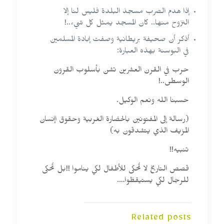
إذا هدم الصرب مسجدَ البلدة فليس لنا إلا
النزوح منها.. كان المسجد يمثل كل شيء..!
أذكر أن صحيفة بريطانية وصفت إبادة المسلمين
في البوسنة بهذه العبارة:
حرب في القرن العشرين تشن بأسلوب القرون
الوسطى..!
حسبنا الله ونعم الوكيل.
(رسالة إلى المفتونين بالحضارة الغربية وحقوق اإنسان
المزيف الذي يتشدقون به)
تنبيه!!
‏قصص التاريخ لا تُحكى للأطفال لكي يناموا !!بل تُحكى
للرجال لكي يستيقظوا….
Related posts