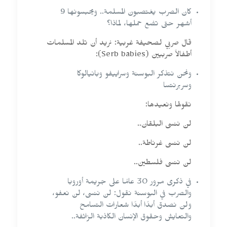
كان الصرب يغتصبون المسلمة.. ويحبسونها 9
أشهر حتى تضع حملها، لماذا؟
قال صربي لصحيفة غربية: نريد أن تلد المسلمات
أطفالاً صربيين (Serb babies):
ونحن نتذكر البوسنة وسراييفو وبانيالوكا
وسربرنتسا
نقولها ونعيدها:
لن ننسى البلقان..
لن ننسى غرناطة..
لن ننسى فلسطين..
في ذكرى مرور 30 عامًا على جريمة أوروبا
والصرب في البوسنة نقول: لن ننسى، لن نعفو،
ولن نصدق أبدًا أبدًا شعارات التسامح
والتعايش وحقوق الإنسان الكاذبة الزائفة..