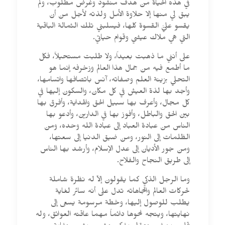
في هذه الحياة من هدف منشود وغرض مطلوب، ولم
يبق لي منها إلا حلاوة الأمل ولذته لأجل من أن
يقسو عليَّ القسوة كلها، فيسلبني تلك الثمالة الباقية
التي هي ملاك عيشي وقوام حياتي.
على أنني ما ذهبت بعيداً، ولا طلبت مستحيلاً، فكل
ما أطمع فيه من جمال هذا العالم وزخرفه إنما هو
التحلي بزينة العلم وصفاته، آنس باتصافها واتسامها،
وأجد بها لذة العيش في كل مكان، والسكون إليها في
كل مجال، وأعرف بها سبيل الحق والهداية، وأفرق بها
بين الحق والباطل، وأفوز بها في الدارين، وأدعو بها
الناس من عبادة العباد إلى عبادة الله وحده، ومن
الظلمات إلى النور، ومن ضيق الدنيا إلى سعتها،
ومن جور الأديان إلى عدل الإسلام، وأرشد بها الناس
إلى طريق النجاح والفلاح.
وما الرجل الذكي كما يقولون إلاّ له نظرة شاملة
لحركات العالم واتجاهاته تدل على أنه سائر لغاية
يطلب للوصول إليها، وخطة مرسومة يسعى إلى
نهايتها، ويتجه نحوها دائماً مهما عاقته العوائق، وله