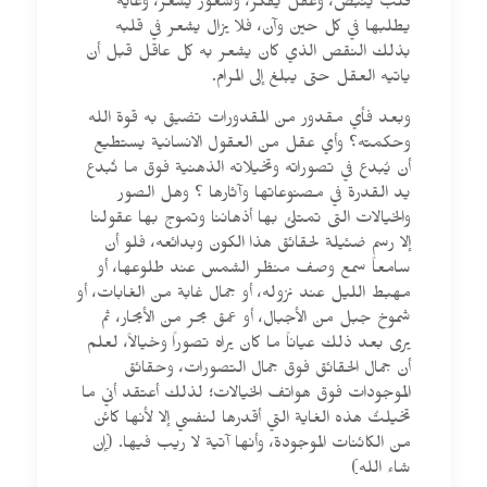
قلب ينبض، وعقل يفكر، وشعور يشعر، وغاية
يطلبها في كل حين وآن، فلا يزال يشعر في قلبه
بذلك النقص الذي كان يشعر به كل عاقل قبل أن
ياتيه العقل حتى يبلغ إلى المرام.
وبعد فأي مقدور من المقدورات تضيق به قوة الله
وحكمته؟ وأي عقل من العقول الانسانية يستطيع
أن يُبدع في تصوراته وتخيلاته الذهنية فوق ما تُبدع
يد القدرة في مصنوعاتها وآثارها ؟ وهل الصور
والخيالات التى تمتلئ بها أذهاننا وتموج بها عقولنا
إلا رسم ضئيلة لحقائق هذا الكون وبدائعه، فلو أن
سامعاً سمع وصف منظر الشمس عند طلوعها، أو
مهبط الليل عند نزوله، أو جمال غابة من الغابات، أو
شموخ جبل من الأجبال، أو عمق بحر من الأبحار، ثم
يرى بعد ذلك عياناً ما كان يراه تصوراً وخيالاً، لعلم
أن جمال الحقائق فوق جمال التصورات، وحقائق
الموجودات فوق هواتف الخيالات؛ لذلك أعتقد أني ما
تخيلتُ هذه الغاية التي أقدرها لنفسي إلا لأنها كائن
من الكائنات الموجودة، وأنها آتية لا ريب فيها. (إن
شاء الله)