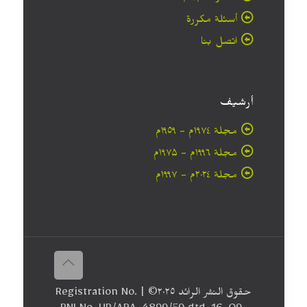
أسئلة مكررة
اتصل بنا
أرشيف
مجلة ۱۹۷٤م - ١٩٥٩م
مجلة ۱۹۹٦م - ۱۹۷۵م
مجلة ۲۰۲٤م - ۱۹۹۷م
حقوق النشر الرائد ٢٠۲٥© | Registration No.