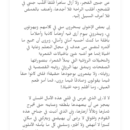
عن جبين الفجر، ولا أزال ساهراً قلقاً أقلّب جنبي في
المضجع، أطلب الراحة فلا أجدها، وأهتف بالغمض
فلا أعرف السبيل إليه.
إن بعض الإخوان يسخرون مني في كلامهم ويهزئون
بي، وينذروني بيوم أرى فيه أوهاماً كاذبةً وأحلاماً
باطلةً ما كنتُ أحسبه آماني وآمالي، ويرون أن جميع ما
أقدره لنفسي من هدف في مجال التعلم وغاية في
الحياة إنما هو أشبه شيئ بالخيالات الشعرية
والتخيلات الروائية التي يملأ الشعراء بتصوراتها
الصفحات وينمّق بها الروائي روايته القصصية في
رواياته، ولا يشعرون بوجودها حقيقةً؛ فلئن كانوا حقاً
فيما يقولون وصادقاً فيما يرون، فما أمرّ طعم
العيش، وما أظلم وجه الحياة.!
لا لا، إن الذي غرس في قلبي هذه الآمال الحسان لا
يعجز عن أن يتعهدها بلطفه وعنايته حتى تجرج
ثمارها وتلألأ أزهارها، وإن الذي أنبت في جناحي هذه
القوادم والخوافي لا يرضى أن يهيضني ويتركني في مكاني
كسيراً لا أنهض ولا أطير، وسلبني كل ما يأمله الآملون