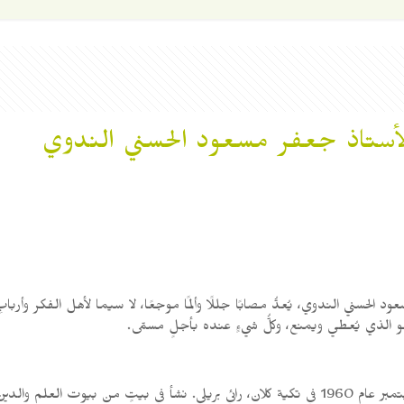
لأستاذ جعفر مسعود الحسني الندوي
مسعود الحسني الندوي، يُعدُّ مصابًا جللًا وألمًا موجعًا، لا سيما لأهل الفكر وأربا
فهو الذي يُعطي ويمنع، وكلُّ شيءٍ عنده بأجلٍ مسمّى.
وُلد الأستاذ جعفر مسعود الحسني الندوي في الثالث عشر من سبتمبر عام 1960 في تكية كلان، رائي بريل