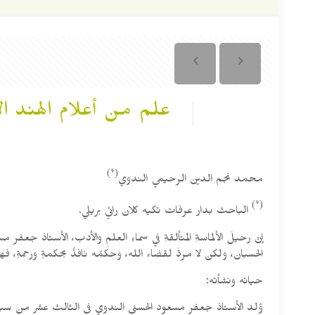
علم من أعلام الهند ا
(*)
محمد نجم الدين الرحيمي الندوي
(*)
الباحث بدار عرفات تكيه كلان رائي بريلي.
إنّ رحيلَ الألماسةِ المتألقةِ في سماءِ العلمِ والأدب، الأستاذ جعفر 
الحسبان، ولكن لا مردَّ لقضاء الله، وحكمُه نافذٌ بحكمةٍ ورحمةٍ، 
حياته ونشأته: