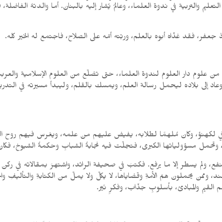
لتعليم والتربية في ندوة العلماء، وعالمٌ يُشار إليه بالبنان. أما والدتهُ الفاض
فر، فقد غذّاه أبوه بالعلم، وربّته أمّه على الصلاح، فاجتمع له الخير كله.
 علوم دار العلوم لندوة العلماء، حتى تضلّع من العلوم الإسلامية والعربية،
 وعاد إلى بلاده ليحمل رسالة العلم، ويمسك بالقلم، وليبدأ مسيرته في التدريس
ية في لكهنؤ، وكان مُلهمًا لطلابه، يفيض عليهم من علمه، ويغرس فيهم روح البح
 وتحمل مسؤولياتها الكبرى، فتجلّت فيه نجابةُ الشبابِ وحكمةُ الشيوخ، فكان بح
ينفع، ولم يسطر إلا ما يرفع. فكتبَ في صحيفة الرائد، واشتهرَ بمقالاته في ركن
ن يحملون همّ الأمةِ وقضاياها، لا يكلّ ولا يملّ من الكتابةِ والتأليفِ والخطابة
لقيم والمبادئ، بأسلوبٍ جذّاب، وفكرٍ نَيّر.