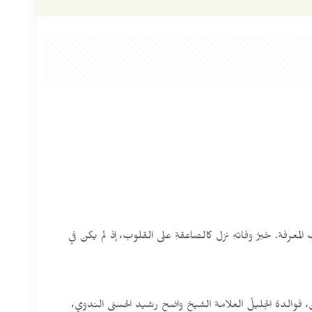
بِ المعرفة. خبرُ وفاتهِ نزل كالصاعقةِ على القلوب، إذ لم يكن في
ي. نشأ في بيتٍ من بيوت العلم والدين، فوالدهُ الجليلُ العلامة الشيخ واضح رشيد الحسني الندوي،