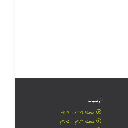
أرشيف
مجلة ۱۹۷٤م - ١٩٥٩م
مجلة ۱۹۹٦م - ۱۹۷۵م