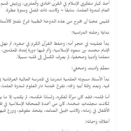
أحدُ كبارِ مفكري الإسلام في القرن الحادي والعشرين، ورئيسُ قسمِ ا
العام لندوة العلماء سابقا – وكانت ذاتَ فضلٍ وسيرةٍ عطرة.
فليس عجبًا أن يخرج من هذه الدوحة الطيبة فرعٌ نضيرٌ كالأستاذ جع
بداية رحلته الدراسية:
بدأ تعليمه في حجر أمه، وحفظ القرآن الكريم في صغره، ثم نهل من
الإمام محمد بن سعود الإسلامية، وأتم فيها دورة إعداد المعلمين،
معلمًا وأديبًا وصحفيًا، لم يعرف الكسلُ إلى قلبه سبيلًا.
معلِّمٌ وأديبٌ وصحفيّ:
بدأ الأستاذ مسيرته العلمية مُدرسًا في المدرسة العالية العرفان
فيه. وبعد وفاة أبيه وعمّه، تفرغ لخدمة دار العلوم لندوة العلماء،
أما قلمه، فقد كان مرآةً لفكره، ولسانًا لحكمته، لم يكتب إلا ما 
لكانت مجلداتٍ ضخمة. كان من أعمدةِ الصحافة الإسلامية في الهند، ومم
الأطفال في زمانه، وكاتب الجيل الصاعد، يشحذ عقولهم، ويزرع فيهم ا
أخلاقه وسماته: