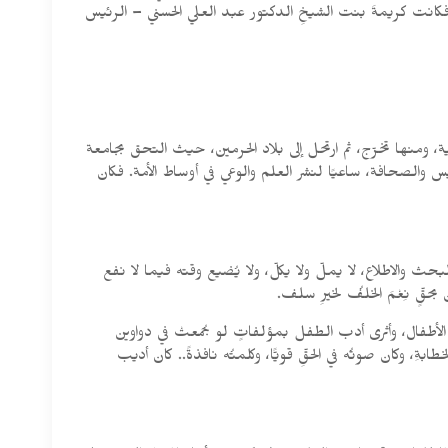
لة، فكانت كريمةَ بنت الشيخِ الدكتور عبد العلي الحسني – الرئيس
 ومنها تخرّج، ثم ارتحل إلى بلاد الحرمين، حيث التحق بجامعة
 والصحافة، ساعيًا لنشر العلم والوعي في أوساط الأمة. فكان
ث والاطلاع، لا يملّ ولا يكلّ، ولا يُضيع وقته فيما لا نفع
قٍّ نِعْمَ الخلفُ لخيرِ سلف.
 الأطفال، وأثرى أدب الطفل بمؤلفاتٍ لو جُمعتْ في دواوين
ِ، وكان صوتُه في الحقِّ قويًّا، وكلمتُه نافذةً.. كان أديب