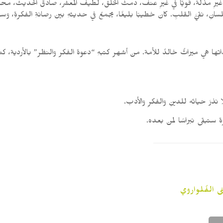
 غيرِ مذلّة، قويًّا في غيرِ عنف، دمثَ الخلق، لطيفَ المعشر، صادقَ الحديث، محب
 نقيَّ القلبِ. كان خطيبًا بليغًا، يجمعُ في حديثهِ بين رصانةِ الفكرةِ، وسحرِ 
اتها هي ميراثٌ خالدٌ للأمة. من أشهر كتبهِ “دعوة الفكر والنظر” بالأردية، كما
نذرَ حياتَه للدينِ والفكرِ والأدب.
 ستبقى نبراسًا لمن بعده.
الفُلواروي