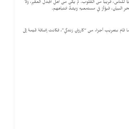
ًّا للناس، قريبًا من القلوب. لم يكن من أهلِ الجدلِ العقيم، ولا
البيانِ، فيؤثّرُ في مستمعيهِ ويشدُّ انتباههم.
 قام بتعريبِ أجزاء من “كاروانِ زندگي”، فكانت إضافةً قيّمةً إلى