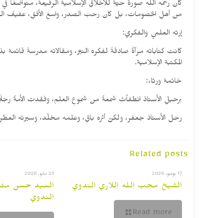
كان رحمه الله صورةً حيّةً للأخلاقِ الإسلامية الرفيعة، متواضعًا في
من أهل الخصومات، بل كان رحبَ الصدرِ، واسعَ الأفق، عفيفَ اللسانِ،
إرثه العلمي والفكري:
كانت كتاباته مرآةً صادقةً لفكره النيّر، ومقالاته مدرسةً قائمة بذ
المكتبة الإسلامية.
خاتمة ورثاء:
برحيلِ الأستاذ انطفأتْ شمعةٌ من شموعِ العلم، وفقدتِ الأمةُ رجلًا 
رحل الأستاذ جعفر، ولكنّ أثره باقٍ، وعلمه مخلّد، وسيرته العطرة
Related posts
17 يونيو, 2026
25 مايو, 2026
الشيخ محب الله اللاري الندوي
السيد حسن مثنى 
الندوي
Read more