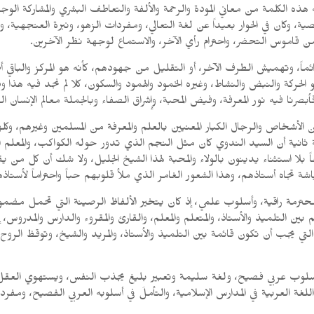
ه هذه الكلمة من معاني المودة والرحمة والألفة والتعاطف البشري والمشاركة الو
، وكان في الحوار بعيداً عن لغة التعالي، ومفردات الزهو، ونبرة العنجهية، 
 قاموس التحضر، واحترام رأي الآخر، والاستماع لوجهة نظر الآخرين.
، وتهميش الطرف الآخر، أو التقليل من جهودهم، كأنه هو المركز والباقي أطر
 الحركة والنبض والنشاط، وغيره الخمود والهمود والسكون، كلا لم نجد فيه هذا
رنا فيه نور المعرفة، وفيض المحبة، وإشراق الصفاء وبالجملة معالم الإنسان ال
أشخاص والرجال الكبار المعنيين بالعلم والمعرفة من المسلمين وغيرهم، وكل
 جهة ثانية أن السيد الندوي كان مثل النجم الذي تدور حوله الكواكب، والمع
 بلا استثناء يدينون بالولاء والمحبة لهذا الشيخ الجليل، ولا شك أن كل من يق
تجاه أستاذهم، وهذا الشعور الغامر الذي ملأ قلوبهم حباً واحتراماً لأستاذه
 محترمة راقية، وأسلوب علمي، إذ كان يتخير الألفاظ الرصينة التي تحمل مضمو
بين التلميذ والأستاذ، والمتعلم والمعلم، والقارئ والمقروء والدارس والمدروس
م التي يجب أن تكون قائمة بين التلميذ والأستاذ، والمريد والشيخ، وتوقظ الروح
سلوب عربي فصيح، ولغة سليمة وتعبير بليغ يجذب النفس، ويستهوي العقل، وي
لغة العربية في المدارس الإسلامية، والتأملَ في أسلوبه العربي الفصيح، ومفردا