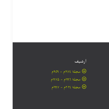
أرشيف
مجلة ۱۹۷٤م - ١٩٥٩م
مجلة ۱۹۹٦م - ۱۹۷۵م
مجلة ۲۰۲٤م - ۱۹۹۷م