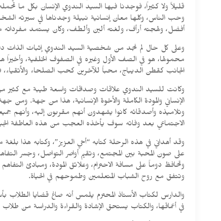
قليلاً ولا كثيراً، فوجدنا فيها السيد الندوي الإنسان بكل ما تحمل
وحب الناس، وكلها معان إنسانية نبيلة وجدناها في سيرته الشخصية
أفضل، ولهجته أرأف، ولغته ألين وألطف، وكان يستمد مفرداته من
وعلى كل حال لم نجد من شخصية السيد الندوي إثبات الذات دائماً
محمولها، هو في الصف الأول وغيره في الصفوف الخلفية، وأخيراً هو
الجانب كقطن الديباج، محباً للآخرين كحب الصلحاء والأتقياء، فأبص
وكانت للسيد الندوي علاقات وصداقات واسعة طيبة مع كثير من ال
الإنساني والمودة الكاملة والأخوة الإنسانية، هذا من جهة. ومن
وتلاميذه وأصدقائه كانوا يشهدون أنهم مقربون إليه، وأنهم جميعاً
الاجتماعي بعد وفاته سوف يأخذه العجب من هذه العاطفة الجياشة 
وقد أهداني في هذه الرحلة كتابه “أخي العزيز”، وكتابه هذا بلغة
على صون المحبة بين المجتمع، وتقيم أواصر التواصل، وجسر التفاهم 
وتحافظ دوماً على مسافة الاحترام، وعلائق المودة، ومبادئ التفاه
وتتفق مع روح الشباب المتعلمين وطموحهم في الحياة.
والدارس لكتاب الأستاذ المحترم يلمس أنه صاغ قضايا الطلاب بأ
في أعماقها، والكتاب يستحق الإشادة والقراءة والدراسة من طلاب ال