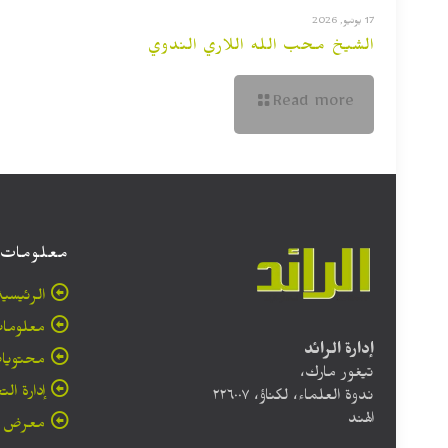
17 يونيو, 2026
الشيخ محب الله اللاري الندوي
Read more
معلومات
الرئيسية
معلومات
إدارة الرائد
محتويا
تيغور مارك،
إدارة الت
ندوة العلماء، لكناؤ، ۲۲٦۰۰۷
الهند
معرض ا