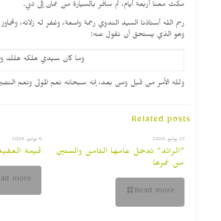
مكث معنا أربعة أيام، ثم سافر بالسيارة من عمان إلى دبي.
رحم الله أستاذنا السيد الندوي رحمة واسعة، وغفر له زلاته، وتجا
وهو الذي يستحق أن نقول عنه:
وما كان سيدي هلكه هلك و
ولله الأمر من قبل ومن بعد، إنه سبحانه نعم المولى ونعم النصير
Related posts
27 يوليو, 2026
6 يوليو, 2026
“الرائد” تدخل عامها الثامن والستين
قيمة العقيدة
من عمرها
ead more
Read more