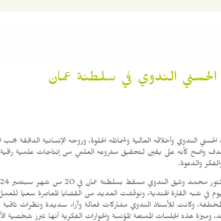
الحسني الندوي في سلطنة عمان
سني الندوي وأخلاقه العالية وشمائله الحلوة، وروحه الإنسانية الدافقة بحب ا
ف واضح كأنه على يقين لتحقيق مشروعه العلمي من إنتاجات علمية راقية، وم
الفكر والدعوة.
م في شبه القارة الهندية، ونوقشت العديد من القضايا المعاصرة سعيًا للع
مختلفة، وكانت للأستاذ الندوي مشاركات فعالة وآراء سديدة ونظرات ثاقبة ف
، وميزة هذه الجلسات الممتعة المؤنسة والحوارات الفكرية أنها تبرز شخصية الأ