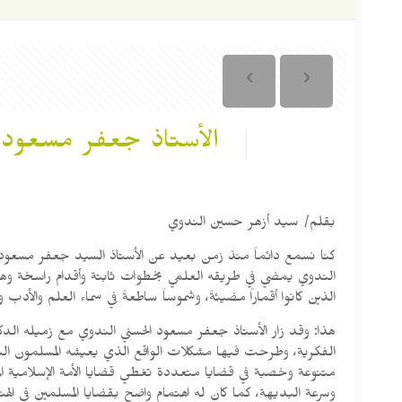
الأستاذ جعفر مسعود 
بقلم/ سيد أزهر حسين الندوي
كنا نسمع دائماً منذ زمن بعيد عن الأستاذ السيد جعفر مسعود الح
الندوي يمضي في طريقه العلمي بخطوات ثابتة وأقدام راسخة وهد
الذين كانوا أقماراً مضيئةً، وشموساً ساطعةً في سماء العلم والأدب و
الفكرية، وطرحت فيها مشكلات الواقع الذي يعيشه المسلمون اليو
متنوعة وخصبة في قضايا متعددة تغطي قضايا الأمة الإسلامية ال
وسرعة البديهة، كما كان له اهتمام واضح بقضايا المسلمين في الهند