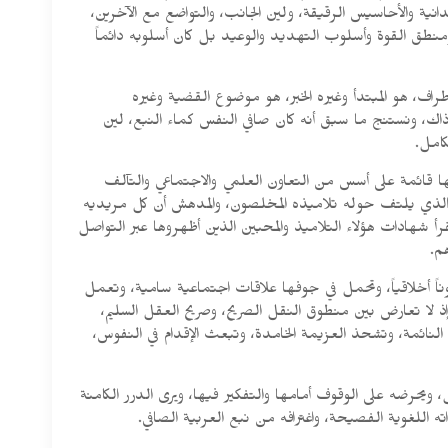
جدانية والأحاسيس الرقيقة، ولين الجانب، والتواضع مع الآخرين،
ومنطق القوة وأسلوب التهديد والوعيد بل كان أسلوبه دائماً
اف، هو المبتدأ وغيره الخبر، هو موضوع القضية وغيره
 وذاك، ونستنج ما سبق أنه كان صافي النفس كماء النبع، لين
كامل.
ها قائمة على أسس من التعاون العلمي والاجتماعي والتآلف
لم الذي يلتف حوله تلاميذه المخلصون، والمدهش أن كل مريديه
رأ شهادات هؤلاء التلاميذ والمحبين الذين أظهروها عبر التواصل
م.
ناً أخلاقياً، وتحمل في جوفها علاقات اجتماعية سامية، وتعمل
، إذ لا تعارض بين منطوق النقل الصريح، وصريح العقل السليم،
 النائمة، وتشحذ العزيمة الخامدة، وتبعث الإقدام في النفوس،
حرضه على الوقوف أمامها والتفكير فيها، ويرى الدرر الكامنة
ته اللغوية الفصيحة، واغترافه من نبع العربية الصافي.