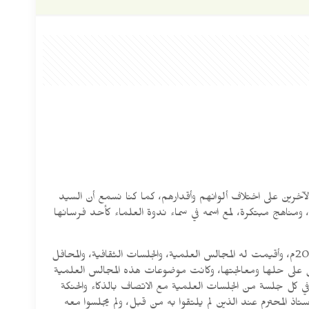
لآخرين على اختلاف ألوانهم وأقدارهم، كما كنا نسمع أن السيد
ناهج مبتكرة، لمع اسمه في سماء ندوة العلماء كأحد فرسانها
هذا: وقد زار الأستاذ جعفر مسعود الحسني الندوي مع زميله الدكتور محمد وثيق الندوي مسقط بسلطنة عمان في 20 من شهر سبتمبر 2024م، وأقيمت له المجالس العلمية، والجلسات الثقافية، والمحافل
مل على حلها ومعالجتها، وكانت موضوعات هذه المجالس العلمية
ي كل جلسة من الجلسات العلمية مع الاتصاف بالذكاء والحنكة
ستاذ المحترم عند الذين لم يلتقوا به من قبل، ولم يجلسوا معه