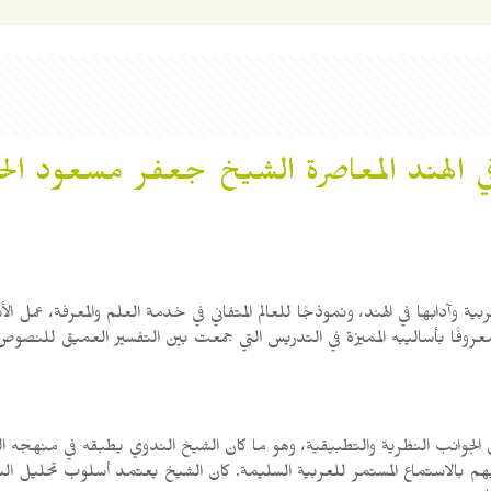
في الهند المعاصرة الشيخ جعفر مسعود ال
ية وآدابها في الهند، ونموذجًا للعالم المتفاني في خدمة العلم والمعرفة، عم
ان معروفًا بأساليبه المميزة في التدريس التي جمعت بين التفسير العميق للنصو
 الجوانب النظرية والتطبيقية، وهو ما كان الشيخ الندوي يطبقه في منهجه ا
بالاستماع المستمر للعربية السليمة. كان الشيخ يعتمد أسلوب تحليل النصوص 