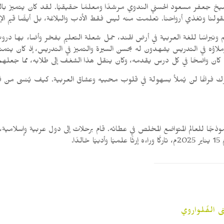
شيخ جعفر مسعود الحسني الندوي مرشدًا ومعلمًا حقيقيًا. لقد كان يتميز با
لنا وتغذي أرواحنا. تعلمت منه ليس فقط الأدب والبلاغة، بل أيضًا قيم الإ
لم ونبراسًا للغة العربية في أرض الهند، حمل شعلة التعليم بفخر وأضاء 
زملاؤه في التدريس يشهدون له بحسن السيرة والتميز في التدريس، إذ كان يتم
ان واضحًا في كل درس يقدمه، وكان ينقل هذا الشغف إلى طلابه، مما جعلهم 
ترك فراغًا لن يُملأ بسهولة في قلوب محبيه وعشاق العربية. كيف يُنسى م
ًا للعالم المتواضع المخلص في عطائه. قام برحلات إلى دول عربية وإسلامية،
ا.
الفُلواروي