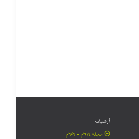
أرشيف
مجلة ۱۹۷٤م - ١٩٥٩م