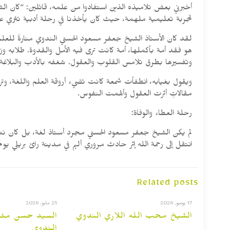
أخبرني بعض تلاميذه الذين استفادوا من علمه، قائلين: “كان ال
تجربة تعليمية ملهمة، حيث كان يأخذنا في رحلة أدبية تثري عقو
لقد كان الأستاذ الشيخ جعفر مسعود الحسني الندوي منارةً للع
هو فقد أمة بأكملها، أمة كانت ترى فيه الأمل والقدوة. طلابه و
وتفسيرها بطرق تلامس القلوب والعقول. شغفه بالأدب والبلاغة ك
ويقول بغيابه، انطفأت شمعة كانت تضيء أروقة العلم واللغة، و
مقالاتٍ أثرت العقول وألهمت النفوس.
رحلة العطاء والوفاة:
لم يكن الشيخ جعفر مسعود الحسني مجرد أستاذ لغة، بل كان نموذج
انتقل إلى رحمة الله إثر حادث مروري أليم في مدينة رائ بريلي يوم 15 يناير 2025م، تاركًا وراءه إرثًا علميًا وأدبيًا خالدً
Related posts
17 يونيو, 2026
25 مايو, 2026
الشيخ محب الله اللاري الندوي
السيد حسن مثنى 
الندوي