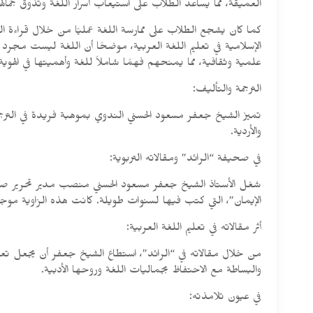
العميقة، مما يساعد الطلاب على استيعاب أسرار اللغة وتذوق جمالها
كما كان يشجع الطلاب على ممارسة اللغة عمليًا من خلال قراءة الن
الإسلامية في تعليم اللغة العربية، موضحًا أن اللغة ليست مجر
علمية وثقافية، مما يمنحهم فهمًا شاملاً للغة وأهميتها في الهوية 
الترجمة والتأليف:
تميز الشيخ جعفر مسعود الحسني الندوي بموهبة فريدة في الترجمة 
والأردية.
في صحيفة “الرائد” ومقالاته التربوية:
شغل الأستاذ الشيخ جعفر مسعود الحسني منصب مدير تحرير صحيفة “
الإيمان”، التي كتب فيها لسنوات طويلة. كانت هذه الزاوية مو
أثر مقالاته في تعليم اللغة العربية:
من خلال مقالاته في “الرائد”، استطاع الشيخ جعفر أن يجعل تعلم 
والبساطة مع الاحتفاظ بجماليات اللغة وروحها الأدبية.
في عيون تلامذته: