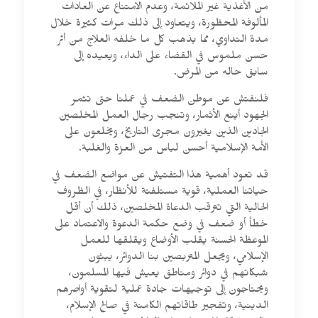
من الأغذية غير الملائمة، وعدم الامتناع عن العادات
المألوفة المحظورة، ويتعاود إلى ذلك مرات كثيرة خلال
مدة التداوي، مما يذهب كل ما خلفه العلاج من أثر
حسن ملموس في القضاء على الداء، ويعيده إلى
سابق حاله من المرض.
فلنفتش عن موطن الضعف في عملنا حتى تثمر
الجهود أينع الأثمار، وتنجب رجال العمل المخلصين
الجادين الذين يغيرون مجرى التاريخ، ويخلعون على
الأمة الإسلامية أحسن لباس من العزة والغلبة.
قد تعود أهمية هذا التفتيش عن مواضع الضعف في
حياتنا العملية، قوية مستلفتة للأنظار، في الظروف
الحالية التي تترقب الدعاة المخلصين، ذلك أن أقل
خطأ أو ضعف في وضع حكمة الدعوة والاعتماد على
الموعظة الحسنة يقلب الأوضاع ويقلقها للعمل
الإسلامي، ويجعل المتربصين بنا الدوائر، يبثون
شبكاتهم في دوائر ومناطق يعيش فيها المسلمون،
ويحتاجون إلى توجيهات جادة عملية لتقوية أواصرهم
الدينية، وتفجير طاقاتهم الكامنة في صالح الإسلام،