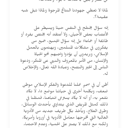
كل عصر وجيل باختلاف الأجواء والعادات.
لماذا لا تعطي جهودنا النتائج المرجوة ولماذا تبقى شبه
عقيمة؟.
إنه سؤال يختلج في النفس حينًا ويسيطر على
الأعصاب بعض الأحيان، ولا أعتقد أنه يختص بفرد أو
طائفة أو جماعة؛ بل إنه سؤال الجميع، جميع من
يفكرون في مشكلات المسلمين، ويهتمون بالعمل
الإسلامي، ويريدون أن يؤدوا واجبهم نحو الحياة
والإنسان، من الأمر بالمعروف والنهي عن المنكر، ودعوة
الناس إلى الخير والنصح، وعبادة الله تعالى، والإخلاص
له.
أظن أن في صميم عملنا للدعوة والفكر الإسلامي موطن
ضعف، وبكلمة أخرى في حياتنا موضع داء لا نكاد
نشعر به، أو أنه لا يكاد يسترعى انتباهنا، فمثلنا في
ذلك كمثل المريض الذي يتداوي بأحدث الوسائل،
وطرق العلاج، ويأخذ بكل طريف جديد من الأدوية
الغالية التي تخرجها معامل الأدوية في أوروبا وأمريكا،
ولكنه مع ذلك لا يصبر على الحمية، وعدم الاحتماء