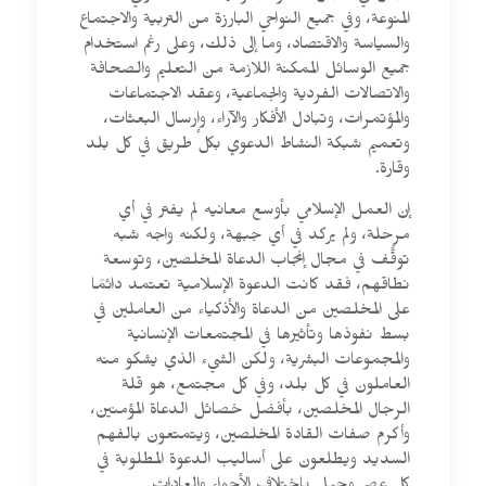
المنوعة، وفي جميع النواحي البارزة من التربية والاجتماع
والسياسة والاقتصاد، وما إلى ذلك، وعلى رغم استخدام
جميع الوسائل الممكنة اللازمة من التعليم والصحافة
والاتصالات الفردية والجماعية، وعقد الاجتماعات
والمؤتمرات، وتبادل الأفكار والآراء، وإرسال البعثات،
وتعميم شبكة النشاط الدعوي بكل طريق في كل بلد
وقارة.
إن العمل الإسلامي بأوسع معانيه لم يفتر في أي
مرحلة، ولم يركد في أي جبهة، ولكنه واجه شبه
توقُّف في مجال إنجاب الدعاة المخلصين، وتوسعة
نطاقهم، فقد كانت الدعوة الإسلامية تعتمد دائمًا
على المخلصين من الدعاة والأذكياء من العاملين في
بسط نفوذها وتأثيرها في المجتمعات الإنسانية
والمجموعات البشرية، ولكن الشيء الذي يشكو منه
العاملون في كل بلد، وفي كل مجتمع، هو قلة
الرجال المخلصين، بأفضل خصائل الدعاة المؤمنين،
وأكرم صفات القادة المخلصين، ويتمتعون بالفهم
السديد ويطلعون على أساليب الدعوة المطلوبة في