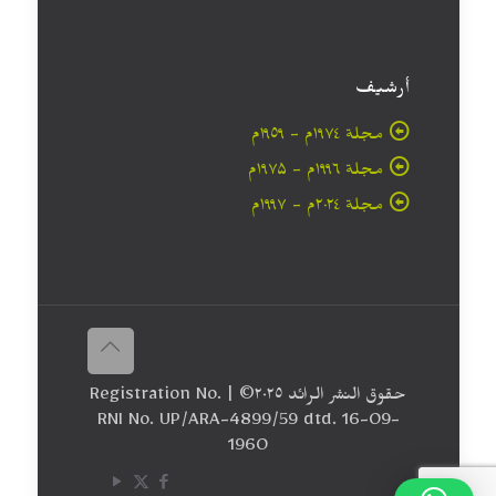
أرشيف
مجلة ۱۹۷٤م - ١٩٥٩م
مجلة ۱۹۹٦م - ۱۹۷۵م
مجلة ۲۰۲٤م - ۱۹۹۷م
حقوق النشر الرائد ٢٠۲٥© | Registration No.
RNI No. UP/ARA-4899/59 dtd. 16-09-
1960