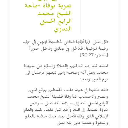
تعزية بوفاة سماحة
الشيخ محمد
الرابع الحسني
الندوي
قال تعالى: (يَا أَيَّتُهَا النَّفْسُ الْمُطْمَئِنَّةُ ارْجِعِي إِلَى رَبِّكِ
رَاضِيَةً مَّرْضِيَّةً. فَادْخُلِي فِي عِبَادِي وادخلي جنتي)
[الفجر: 30.27].
الحمد لله رب العالمين، والصلاة والسلام على سيدنا
محمد وعلى آله وصحبه ومن تبعهم بإحسان إلى
يوم الدين وبعد:
فقد تلقينا في هيئة علماء فلسطين ببالغ الحزن
والصبر والاحتساب نبأ وفاة فضيلة الشيخ محمد
الرابع الحسني الندوي – رحمه الله تعالى – رئيس
ندوة العلماء في الهند وأحد كبار علماء الهند والعالم
الإسلامي الذي وافاه الأجل بعد حياة حافلة بالعلم
والدعوة وخدمة دين الله تعالى.