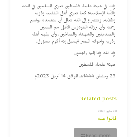
وإننا في هيئة علماء فلسطين نعزي المسلمين في الهند
والأمة الإسلامية؛ كما نعزي أهل الفقيد وذويه
وطلابه. ونتضرع إلى الله تعالى أن يتغمده بواسع
رحمته وأن يرزقه الفردوس الأعلى مع النبيين
والصديقين والشهداء والصالحين، وأن يلهم أهله
وذويه وإخوانه الصبر الجميل إنه أكرم مسؤول.
وإنا لله وإنا إليه راجعون
هيئة علماء فلسطين
23 رمضان 1444هـ الموافق 14 أبريل 2023م
Related posts
20 مايو, 2025
قالوا عنه
Read more