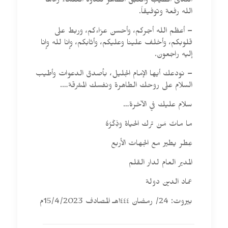
الندى الطيب والعبق الطاهر لندوة العلماء زادها
الله رفعة وتوفيقاً.
– أعظم الله أجركم، وأحسن عزاءكم، وربط على
قلوبكم، وأخلف علينا وعليكم، وأثابكم، وإنا لله وإنا
إليه راجعون.
– نودعك أيها الإمام الجليل، بأصدق الدعوات وأطيب
السلام على روحك الطاهرة ونفسك المشرقة….
سلام عليك في الآخرة…
ما ماتَ مَنْ ترك الحياة وذِكْرُهُ
عِطر يطير مع الجهات الأربع
المدير العام لدار القلم
عماد الدين دولة
بيروت: 24/ رمضان ١٤٤٤هـ المصادف 15/4/2023م