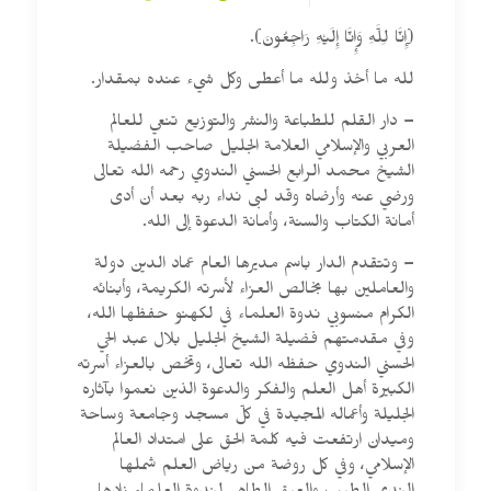
(إِنَّا لِلَّهِ وَإِنَّا إِلَيْهِ رَاجِعُونَ).
لله ما أخذ ولله ما أعطى وكل شيء عنده بمقدار.
– دار القلم للطباعة والنشر والتوزيع تنعي للعالم
العربي والإسلامي العلامة الجليل صاحب الفضيلة
الشيخ محمد الرابع الحسني الندوي رحمه الله تعالى
ورضي عنه وأرضاه وقد لبى نداء ربه بعد أن أدى
أمانة الكتاب والسنة، وأمانة الدعوة إلى الله.
– وتتقدم الدار باسم مديرها العام عماد الدين دولة
والعاملين بها بخالص العزاء لأسرته الكريمة، وأبنائه
الكرام منسوبي ندوة العلماء في لكهنو حفظها الله،
وفي مقدمتهم فضيلة الشيخ الجليل بلال عبد الحي
الحسني الندوي حفظه الله تعالى، وتخص بالعزاء أسرته
الكبيرة أهل العلم والفكر والدعوة الذين نعموا بآثاره
الجليلة وأعماله المجيدة في كلّ مسجد وجامعة وساحة
وميدان ارتفعت فيه كلمة الحق على امتداد العالم
الإسلامي، وفي كل روضة من رياض العلم شملها