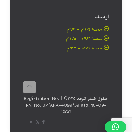
أرشيف
مجلة ۱۹۷٤م - ١٩٥٩م
مجلة ۱۹۹٦م - ۱۹۷۵م
مجلة ۲۰۲٤م - ۱۹۹۷م
حقوق النشر الرائد ٢٠۲٥© | Registration No.
RNI No. UP/ARA-4899/59 dtd. 16-09-
1960