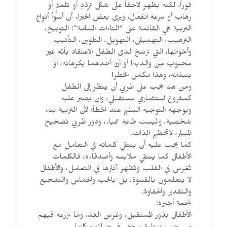
فوراً، لكنه يظهر لاحقاً على شكل تردّدٍ أو تلعثمٍ أو
رهاب أو سرعةِ انفعال، ويرى بعض الخبراء أن أسوأ أنواع
التربية هي القائمة على “التاءات السامّة”: التوبيخ،
الترهيب، التهميش، التهويل، التلوين، التأنيب
وأخواتها، التي ترسّخ لدى الطفل الاعتقاد بأنّه غير
محبوب مِنْ والديه! أو أنّ أحدهما يكرهانه، أو
ينبذانه، وهذا مكمن الخطر!
ومن هنا يجب على المربي أن ينظر إلى الطفل
كمشروع استثماري مستقبلي، وأن يصبر عليه
ويوجهه التوجيه السليم عند الخطأ؛ لأن التربية بناء
شخصية، وليست طاعة عمياء، ودور المربي تصحيح
المسار، لاتحطيم الذات.
كما يجب عليه أن ينتقي كلماته في التعامل مع
الأطفال كما ينتقي ملابسه وأصدقاءه، فالكلمات
تُغرس في القلب وتُظهر آثارها في التعامل، والأطفال
لا يتعلمون بالقسوة، بل بالحب والحماس والتشجيع
والتقدير والحفاوة.
شمعة أخيرة:
الأطفال بذور المستقبل، وغرس الغد، وما نزرعه فيهم