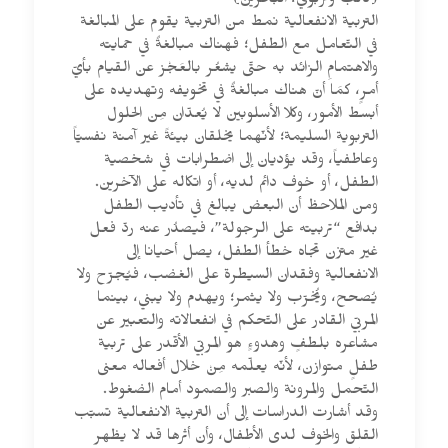
(كاتب وتربوي، البحرين)
التربية الانفعالية نمط من التربية يقوم على المبالغة
في التّعامل مع الطفل؛ فهناك مبالغةٌ في حمايته
والاهتمامِ الزائد به حتّى يشعُر بالعَجْز عن القيام بأيّ
أمرٍ، كمَا أنّ هناك مبالغةٌ في تخويفه وتهديده على
أبسط الأمور، وكلا الأسلوبين لا يُعدّان مِن الحلول
التربوية السليمة؛ لأنّهما يخلقان بيئةً غير آمنة نفسيّاً
وعاطفياً، وقد يؤديان إلى اضطرابات في شخصية
الطفل، أو خوف دائم لديه، أو اتكاله على الآخرين.
ومن الملاحظ أن البعض يبالغ في تأديب الطفل
بدافع “تربيته على الرجولة”، فيصدُر عنه ردّ فعل
غير متزن تجاه خطأ الطفل، يصل أحيانا إلى
الانفعالية وفقدان السيطرة على الغضب، فيُجرّح ولا
يُصحح، ويُخرّب ولا يثمر؛ ويهدم ولا يبني، بينما
المربّي القادر على التّحكم في انفعالاته والتعبير عن
مشاعره بلطفٍ وهدوءٍ هو المربّي الأقدر على تربية
طفلٍ متوازن، لأنّه يعلّمه مِنْ خلال أفعاله معنى
التّحمل والمرونة والصبر والصمود أمام الضغوط.
وقد أشارت الدراسات إلى أن التربية الانفعالية تسبّب
القلق والخوف لدى الأطفال، وأن أثرها قد لا يظهر