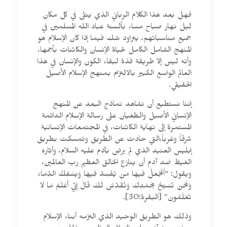
فهل بعد هذا الكلام الرباني الذي يتلى في كل مكان
ليل نهار صباح مساء بألسنة عباد الله المسلمين في
جميع مناسباتهم، يتراود شك فيما إذا كان الإسلام هو
المنهج الشامل الكامل لحياة الإنسان والكائنات بأجمها،
وأنه ليس إلا طريقة فذة لبقاء الكون والإنسان في هذا
العالم الواسع الكبير بالالتزام بمنهج الإسلام الأصيل
الحقيقي.
إننا نستطيع أن نشاهد نماذج البعد عن المنهج
الإنساني الأصيل والطغيان على رسالة الإسلام الدائمة
المستمرة إلى نهاية الكائنات، في المجتمعات الإنسانية
شرقاً وغرباً،التي حادت عن الطريق وتمسكت بطريق
إبليس العنيد الذي لم يرض بآدم عليه السلام، وأثاره
الغيظ ضد آدم أن ينازع الخالق العظيم رب العالمين،
ويقول: “أَتَجْعَلُ فِيهَا مَنْ يُفْسِدُ فِيهَا وَيَسْفِكُ الدِّمَاءَ
وَنَحْنُ نُسَبِّحُ بِحَمْدِكَ وَنُقَدِّسُ لَكَ قَالَ إِنِّي أَعْلَمُ مَا لَا
تَعْلَمُونَ” [البقرة:30].
وذلك هو الطريق الوحيد الذي التزمه أبناء الإسلام