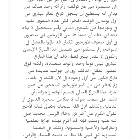
من أول يومه، والتفكير في جميع مراحل الحياة التي
هي مستمرة من غير توقف، رغم أنه وجد هناك من
يدعي أنه يستطيع أن يسجل تاريخ العالم البشري من
أول يومه إلى الوقت الحاضر، لكن هذه الدعوى تشبه
في وجودها على المستوى العالمي بأمر مستحيل لا يكاد
يتحقق، ذاك أن عدداً جمًّا من المؤرخين ممن يعتبرون
في أول صفوف المؤرخين الكبار، قد باؤوا بالفشل في
دعواهم، ولم يتمكنوا من تفصيل هذا التاريخ ا لإنساني
والكوني إلا بقدر يسير فقط، ذاك أن هذا التاريخ
البشري ليس نوعاً واحدا وأنواعاً متعددة، ولكنه فوق
التصور العقلي، لذلك نرى أن جوانب عديدة من
تاريخ الكون من أول وجوده إلى الآن ظلت في خفاء،
ولم يخطر على بال كبار المؤرخين الباحثين عن جميع
أجزاء هذا التاريخ العالمي بجميع أنواعه وأجزائه، أن
ذلك عمل صعب سوف لا يتكامل بمجرد الدعوى أو
الدعاية، ولذلك أنزل الله سبحانه وتعالى كتابه الأخير
القرآن الكريم على آخر نبي وخاتم الرسل محمد صلى
الله عليه وسلم، فإنه قد أكرم بهذه الجائزة العلمية
والتاريخية والأرضية والسماوية، وتلك هي النعمة
السماوية التي ليس لها فناء ما دامت السماء والأرض،