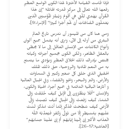
فإذا قامت القيامة الأخيرة لهذا الكون الواسع العظيم
رفعها الله تعالى إلى مركز قدرته الهائلة “إِنَّ هَذَا
الْقُرْآَنَ يَهْدِي لِلَّتِي هِيَ أَقْوَمُ وَيُبَشِّرُ الْمُؤْمِنِينَ الَّذِينَ
يَعْمَلُونَ الصَّالِحَاتِ أَنَّ لَهُمْ أَجْرًا كَبِيرًا” [الإسراء:9].
ومن هنا كان من الميسور أن ندرس تاريخ العالم
البشري من أوله إلى الآن، ونرى أنه يشمل جميع ألوان
وأنواع الكائنات من الإنسان العاقل إلى ما لا يحظى
بالعقل الظاهر، ولكن الكون بجميع أجزائه وكيانه
يختص بإدراك ذلك الخلاق العظيم ويؤدي ما يتمتع
به من النعم المادية والروحية، حق ذلك الملك
الحقيقي الذي خلق كل صغير وكبير في السماوات
والأرض، والبر والبحر، والجو والقضاء، وفي الجبال العالية
و آثارها الباقية الدائمة في جميع أجزاء الحياة والكون،
والإنسان “أَفَلَا يَنْظُرُونَ إِلَى الْإِبِلِ كَيْفَ خُلِقَتْ وَإِلَى
السَّمَاءِ كَيْفَ رُفِعَتْ وَإِلَى الْجِبَالِ كَيْفَ نُصِبَتْ وَإِلَى
الْأَرْضِ كَيْفَ سُطِحَتْ فَذَكِّرْ إِنَّمَا أَنْتَ مُذَكِّرٌ لَسْتَ
عَلَيْهِمْ بِمُسَيْطِرٍ إِلَّا مَنْ تَوَلَّى وَكَفَرَ فَيُعَذِّبُهُ اللَّهُ
الْعَذَابَ الْأَكْبَرَ إِنَّ إِلَيْنَا إِيَابَهُمْ ثُمَّ إِنَّ عَلَيْنَا حِسَابَهُمْ”
[الغاشية:17-26].