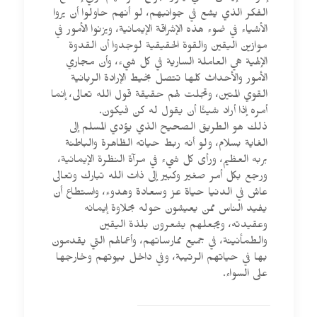
الفكر الذي يشع في جوانبهم، لو أنهم حاولوا أن يروا
الأشياء في ضوء هذه الإشراقة الإيمانية، ويزنوا الأمور في
موازين اليقين والقوة الحقيقية لوجدوا أن القدوة
الإلهية هي العاملة السارية في كل شيء، وأن مجاري
الأمور والأحداث كلها تتصل بخيط الإرادة الربانية
القوي المتين، وتجلت لهم حقيقة قول الله تعالى، إنما
أمره إذا أراد شيئًا أن يقول له كن فيكون.
ذلك هو الطريق الصحيح الذي يؤدي المسلم إلى
الغاية بسلام، ولو أنه ربط حياته الظاهرة والباطنة
بربه العظيم، ورأى كل شيء في مرآة النظرة الإيمانية،
ورجع بكل أمر صغير وكبير إلى ذات الله تبارك وتعالى
عاش في الدنيا حياة عز وسعادة وهدوء، واستطاع أن
يفيد الناس ممن يعيشون حوله بحلاوة إيمانه
وعقيدته، ويجعلهم يشعرون بلذة اليقين
والطمأنينة، في جميع ممارساتهم، وأعمالهم التي يقدمون
بها في حياتهم الرتيبة، وفي داخل بيوتهم وخارجها
على السواء.