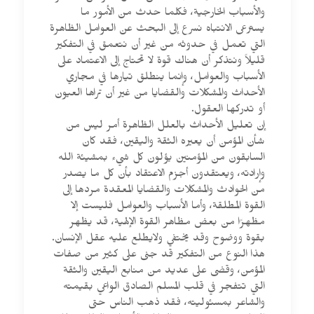
والأسباب الخارجية، فكلما حدث من الأمور ما
يسترعى الانتباه نسرع إلى البحث عن العوامل الظاهرة
التي تعمل في حدوثه من غير أن نتعمق في التفكير
قليلاً ونتذكر أن هناك قوة لا تحتاج إلى الاعتماد على
الأسباب والعوامل، وإنما ينطلق تيارها في مجاري
الأحداث والمشكلات والقضايا من غير أن تراها العيون
أو تدركها العقول.
إن تعليل الأحداث بالعلل الظاهرة أمر ليس من
شأن المؤمن أن يعيره الثقة واليقين، فقد كان
السابقون من المؤمنين يؤلون كل شيء بمشيئة الله
وإرادته، ويعتقدون أجزم الاعتقاد بأن كل ما يصدر
من الحوادث والمشكلات والقضايا المعقدة مردها إلى
القوة المطلقة، وأما الأسباب والعوامل فليست إلا
مظهرًا من بعض مظاهر القوة الإلهية، قد يظهر
بقوة ووضوح وقد يختفي ولايطلع عليه عقل الإنسان.
هذا النوع من التفكير قد جنى على كثير من صفات
المؤمن، وقضى على عديد من منابع اليقين والثقة
التي تتفجر في قلب المسلم الصادق الواعي بقيمته
والشاعر بمسئوليته، فقد ذهب الناس حتى