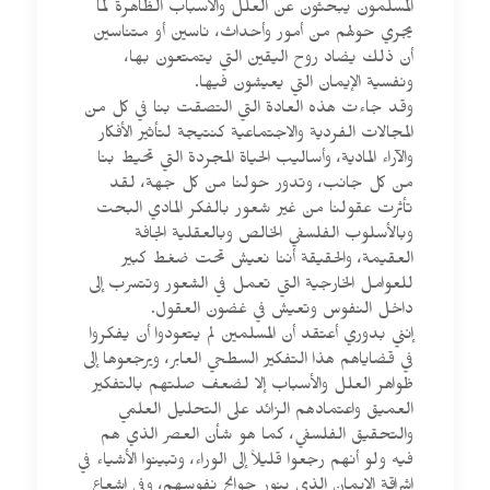
المسلمون يبحثون عن العلل والأسباب الظاهرة لما
يجري حولهم من أمور وأحداث، ناسين أو متناسين
أن ذلك يضاد روح اليقين التي يتمتعون بها،
ونفسية الإيمان التي يعيشون فيها.
وقد جاءت هذه العادة التي التصقت بنا في كل من
المجالات الفردية والاجتماعية كنتيجة لتأثير الأفكار
والآراء المادية، وأساليب الحياة المجردة التي تحيط بنا
من كل جانب، وتدور حولنا من كل جهة، لقد
تأثرت عقولنا من غير شعور بالفكر المادي البحت
وبالأسلوب الفلسفي الخالص وبالعقلية الجافة
العقيمة، والحقيقة أننا نعيش تحت ضغط كبير
للعوامل الخارجية التي تعمل في الشعور وتتسرب إلى
داخل النفوس وتعيش في غضون العقول.
إنني بدوري أعتقد أن المسلمين لم يتعودوا أن يفكروا
في قضاياهم هذا التفكير السطحي العابر، ويرجعوها إلى
ظواهر العلل والأسباب إلا لضعف صلتهم بالتفكير
العميق واعتمادهم الزائد على التحليل العلمي
والتحقيق الفلسفي، كما هو شأن العصر الذي هم
فيه ولو أنهم رجعوا قليلاً إلى الوراء، وتبينوا الأشياء في
إشراقة الإيمان الذي ينور جوانح نفوسهم، وفي إشعاع