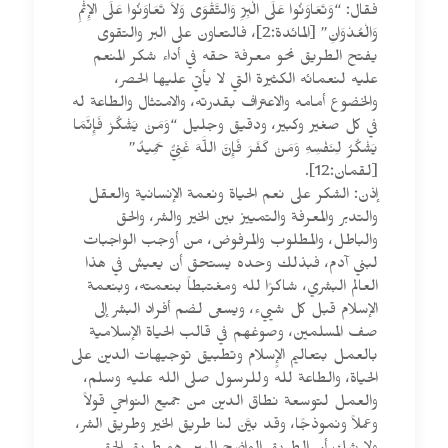
فقال: “وَتَعَاوَنُوا عَلَى الْبِرِّ وَالتَّقْوَى وَلاَ تَعَاوَنُوا عَلَى الإِثْمِ
وَالْعُدْوَانِ” [المائدة:2]، فالتعاون على البر والتقوى
يفتح الطريق نحو معرفة حقه في أداء شكر المنعم
عليه لنعمائه الكثيرة التي لا يأتي عليها الحصر،
والخضوع أمامه والاعتراف بقدرته، والامتثال والطاعة له
في كل صغير وكبير، ودقيق وجليل “وَمَنْ يَشْكُرْ فَإِنَّمَا
يَشْكُرُ لِنَفْسِهِ وَمَنْ كَفَرَ فَإِنَّ اللَّهَ غَنِيٌّ حَمِيدٌ”
[لقمان:12].
إذن: الشكر على نعم الحياة ونعمة الإنسانية والعقل
والتدبر والمعرفة والتمييز بين الخير والشر، والحق
والباطل، والمطلوب والمرفوض، من أوجب الواجبات
لبني آدم، فبذلك وحده يستحق أن يعيش في هذا
العالم البشري، شاكرًا لله ومغتبطاً بنعمته، وبنعمة
الإسلام قبل كل شييء، ويسعى لضم أفراد البشر إلى
صف المسلمين، وصوغهم في قالب الحياة الإسلامية
بالعمل بتعاليم الإٍسلام وتطبيق توجيهات الدين على
الحياة، والطاعة لله وللرسول صلى الله عليه وسلم،
والعمل لتوسعة نطاق الدين من جميع النواحي قولاً
وعملاً ونموذجًا، وقد بيَّن لنا طريق الخير وطريق الشر،