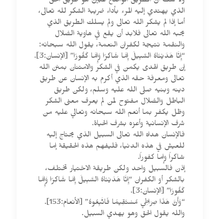
ولا شك أن الطريق الواضح المبين هو طريق الحق
الذي يهتدي إليه المرء بأداء ضريبة الشكر لله تعالى،
أما إذا لم يشكر الله تعالى ولم يسلك الطريق الذي
يحبه الله تعالى فلابد أن يقع في هاوية الضلال
والنقمة نتيجة لكفران النعمة، يقول الله سبحانه:
“إِنَّا هَدَيْنَاهُ السَّبِيلَ إِمَّا شَاكِرًا وَإِمَّا كَفُورًا” [الإنسان:3].
إن طريق الهدى يكمن في الشكر والامتنان بمنن الله
تعالى ومعرفة حقه الذي أكرم به الإنسان عن طريق
دينه وبنيه صلى الله عليه وسلم، ولكن طريق
الباطل والضلال مفتوح لمن لم يعرف معنى الشكر
وظل يكفر بما أنعم الله سبحانه وتعالي عليه من
شرف الإنسانية وأعزه بشرف الحياة.
فالإنسان هداه الله تعالى السبيل الذي يحتاج إليه
للعيش في هذه الدنيا، فليفهم هذه الحقيقة إما
شاكراً وإما كفوراً.
إذن فالسبيل واحد ولكن طريقة الاختيار تختلف،
بالشكر أو الكفران “إِنَّا هَدَيْنَاهُ السَّبِيلَ إِمَّا شَاكِرًا وَإِمَّا
كَفُورًا” [الإنسان:3].
“وَأَنَّ هَذَا صِرَاطِي مُسْتَقِيمًا فَاتَّبِعُوهُ” [الأنعام:153].
والله يقول الحق وهو يهدي السبيل.