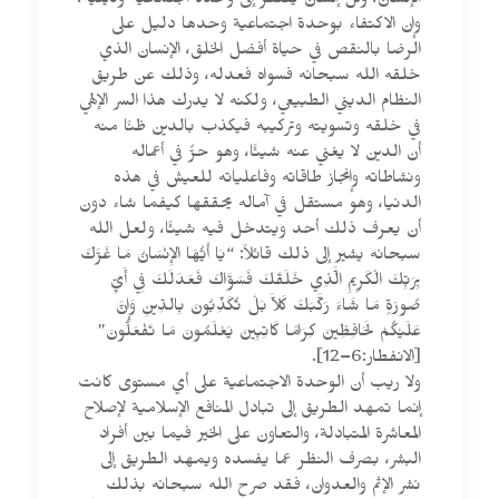
الإنسان، وكل إنسان يفتقر إلى وحدة اجتماعية ودينية،
وإن الاكتفاء بوحدة اجتماعية وحدها دليل على
الرضا بالنقص في حياة أفضل الخلق، الإنسان الذي
خلقه الله سبحانه فسواه فعدله، وذلك عن طريق
النظام الديني الطبيعي، ولكنه لا يدرك هذا السر الإلهي
في خلقه وتسويته وتركيبه فيكذب بالدين ظنًا منه
أن الدين لا يغني عنه شيئًا، وهو حرٌّ في أعماله
ونشاطاته وإنجاز طاقاته وفاعلياته للعيش في هذه
الدنيا، وهو مستقل في آماله يحققها كيفما شاء دون
أن يعرف ذلك أحد ويتدخل فيه شيئًا، ولعل الله
سبحانه يشير إلى ذلك قائلاً: “يَا أَيُّهَا الإِنْسَانُ مَا غَرَّكَ
بِرَبِّكَ الْكَرِيمِ الَّذِي خَلَقَكَ فَسَوَّاكَ فَعَدَلَكَ فِي أَيِّ
صُورَةٍ مَا شَاءَ رَكَّبَكَ كَلاَّ بَلْ تُكَذِّبُونَ بِالدِّينِ وَإِنَّ
عَلَيْكُمْ لَحَافِظِينَ كِرَامًا كَاتِبِينَ يَعْلَمُونَ مَا تَفْعَلُونَ”
[الانفطار:6–12].
ولا ريب أن الوحدة الاجتماعية على أي مستوى كانت
إنما تمهد الطريق إلى تبادل المنافع الإسلامية لإصلاح
المعاشرة المتبادلة، والتعاون على الخير فيما بين أفراد
البشر، بصرف النظر عما يفسده ويمهد الطريق إلى
نشر الإثم والعدوان، فقد صرح الله سبحانه بذلك