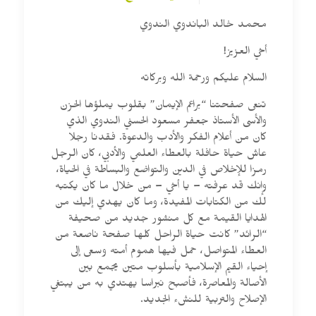
محمد خالد الباندوي الندوي
أخي العزيز!
السلام عليكم ورحمة الله وبركاته
تنعى صفحتنا “براعم الإيمان” بقلوب يملؤها الحزن
والأسى الأستاذ جعفر مسعود الحسني الندوي الذي
كان من أعلام الفكر والأدب والدعوة. فقدنا رجلا
عاش حياة حافلة بالعطاء العلمي والأدبي، كان الرجل
رمزا للإخلاص في الدين والتواضع والبساطة في الحياة،
وإنك قد عرفته – يا أخي – من خلال ما كان يكتبه
لك من الكتابات المفيدة، وما كان يهدي إليك من
الهدايا القيمة مع كل منشور جديد من صحيفة
“الرائد” كانت حياة الراحل كلها صفحة ناصعة من
العطاء المتواصل، حمل فيها هموم أمته وسعى إلى
إحياء القيم الإسلامية بأسلوب متين يجمع بين
الأصالة والمعاصرة، فأصبح نبراسا يهتدي به من يبتغي
الإصلاح والتربية للنشء الجديد.