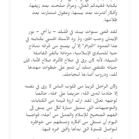
بكتابة فقيدكم الغالي، وعزائم صلحت بعد زيغها،
وأفكار أثمرت بعد يبسها، وعقول استنارت بعد
ظلامها.
لقد قضى سنوات يبث في قلبك – يا أخي – نور
الإيمان وحب الخير، ولم يرد الأستاذ الحسني بكتابته في
هذا العمود “البراعم” إلا أن يصنع من قرائه نماذج
حية للمبادئ الإسلامية، مزدانة بالقيم الفاضلة
النبيلة، لأنه كان يرى في صلاح الأفراد صلاح الأمة، فإن
حياته تقتضي منك أن تسير على خطوات مهدها
لك، ودروب أضاءها لنجاحك.
وكان الراحل قريبا من قلوب الناس لا يرى في نفسه
إلا خادما لدين الله، حريصا على عمله، خالصا
لوجهه تعالى، لقد ترك ثروة قيمة من الكتابات
والتوجيهات التي ستبقى منارة لكل من يسعى إلى
الفهم الصحيح للإسلام والعمل من أجله، فواجبنا
اليوم أن نستقي من أفكاره ونستلهم من خواطره
لنواصل المسيرة التي بدأها وأفنى عمره فيها.