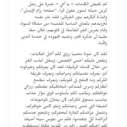
كم تفيض الكلمات – يا أخي – حسرة على رجل
كرس حياته لتنوير عقول قراء “صفحة براعم الإيمان”،
وإضاءة أفكارهم بنور الفرقان، فقد نذر نفسه
لتزويدهم بالمعاني السامية المقتبسة من مشكاة النبوة،
وقام بغرس القيم الفاضلة في قلوبهم، فكان حقا
علينا أن نذكره بخير، ونشيد بجهوده في خدمة الدين
والأمة.
لقد كان صوتا محببا يروي لكم أجمل الحكايات،
ويقص عليكم أحسن القصص، وينقل أعذب القيم
من خلال كلماته الرقيقة، لقد كان يعرفكم وتعرفونه
أنتم، يعرف نفسياتكم ومزاجكم، ويعرف طريقة
فكركم وما يختلج في قلوبكم، ويعرف مطمح
أنظاركم ومرمى قصدكم، فيخاطبكم بلغتكم، ويراعي
عواطفكم، ويكتب لكم بأسلوب قوي مؤثر جذاب
يناسب مستوى فكركم، كان يتناول الموضوعات
الشيقة التي تمس وجدانكم وتثير كامن خواطركم،
وتشعل عزائمكم الفاترة لتحفزكم، وتشجع هممكم
الراكدة لكي تتقدموا، فكم من نفوس ميتة أحياها
قلم أخيكم الحسني، وكم من قلوب غافلة استيقظت