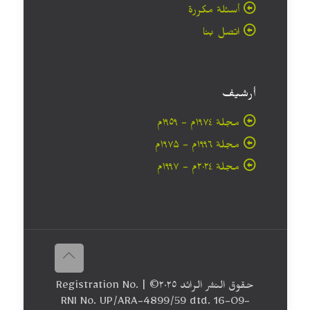
أسئلة مكررة
اتصل بنا
أرشيف
مجلة ۱۹۷٤م - ١٩٥٩م
مجلة ۱۹۹٦م - ۱۹۷۵م
مجلة ۲۰۲٤م - ۱۹۹۷م
حقوق النشر الرائد ٢٠۲٥© | Registration No.
RNI No. UP/ARA-4899/59 dtd. 16-09-