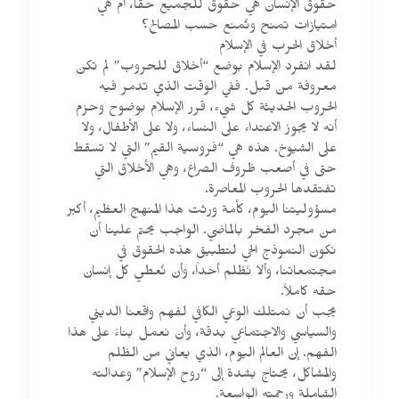
حقوق الإنسان هي حقوق للجميع حقاً، أم هي
امتيازات تمنح وتُمنع حسب المصالح؟
أخلاق الحرب في الإسلام
لقد انفرد الإسلام بوضع “أخلاق للحروب” لم تكن
معروفة من قبل. ففي الوقت الذي تدمر فيه
الحروب الحديثة كل شيء، قرر الإسلام بوضوح وحزم
أنه لا يجوز الاعتداء على النساء، ولا على الأطفال، ولا
على الشيوخ. هذه هي “فروسية القيم” التي لا تسقط
حتى في أصعب ظروف الصراع، وهي الأخلاق التي
تفتقدها الحروب المعاصرة.
مسؤوليتنا اليوم، كأمة ورثت هذا المنهج العظيم، أكبر
من مجرد الفخر بالماضي. الواجب يحتم علينا أن
نكون النموذج الحي لتطبيق هذه الحقوق في
مجتمعاتنا، وألا نَظلم أحداً، وأن نُعطي كل إنسان
حقه كاملاً.
يجب أن نمتلك الوعي الكافي لفهم واقعنا الديني
والسياسي والاجتماعي بدقة، وأن نعمل بناءً على هذا
الفهم. إن العالم اليوم، الذي يعاني من الظلم
والمشاكل، يحتاج بشدة إلى “روح الإسلام” وعدالته
الشاملة ورحمته الواسعة.