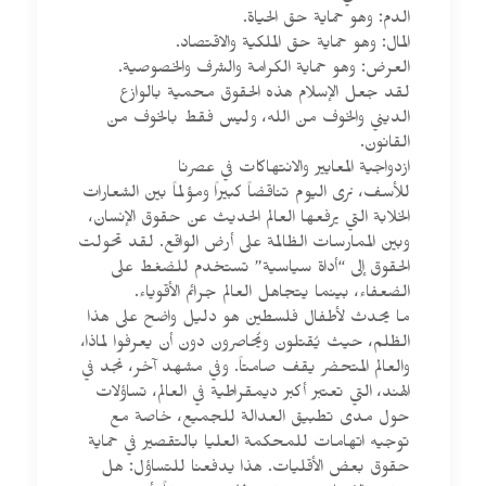
الدم: وهو حماية حق الحياة.
المال: وهو حماية حق الملكية والاقتصاد.
العرض: وهو حماية الكرامة والشرف والخصوصية.
لقد جعل الإسلام هذه الحقوق محمية بالوازع
الديني والخوف من الله، وليس فقط بالخوف من
القانون.
ازدواجية المعايير والانتهاكات في عصرنا
للأسف، نرى اليوم تناقضاً كبيراً ومؤلماً بين الشعارات
الخلابة التي يرفعها العالم الحديث عن حقوق الإنسان،
وبين الممارسات الظالمة على أرض الواقع. لقد تحولت
الحقوق إلى “أداة سياسية” تستخدم للضغط على
الضعفاء، بينما يتجاهل العالم جرائم الأقوياء.
ما يحدث لأطفال فلسطين هو دليل واضح على هذا
الظلم، حيث يُقتلون ويُحاصرون دون أن يعرفوا لماذا،
والعالم المتحضر يقف صامتاً. وفي مشهد آخر، نجد في
الهند، التي تعتبر أكبر ديمقراطية في العالم، تساؤلات
حول مدى تطبيق العدالة للجميع، خاصة مع
توجيه اتهامات للمحكمة العليا بالتقصير في حماية
حقوق بعض الأقليات. هذا يدفعنا للتساؤل: هل