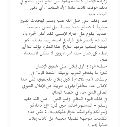
وكرامة الإنسان كانت مهدرة. من أبشع صور الظلم في
ذلك الوقت كانت عادة “وأد البنات”، أي دفن
البنت حية.
هنا، وقف النبي صلى الله عليه وسلم لِيُحدث تغييراً
جذرياً. لم يُصلح شيئاً بسيطاً، بل أسس مجتمعاً
جديداً يقوم على احترام الإنسان. لقد أعلن تحريم وأد
البنات، وانتصر لحق المرأة في الحياة، وبدأ بذلك أكبر
نهضة إنسانية عرفها التاريخ. هذا التكريم يؤكد لنا أن
إعطاء كل إنسان حقه أمر ضروري لا يمكن الاستغناء
عنه.
خطبة الوداع: أول إعلان عالمي لحقوق الإنسان.
كثيراً ما يفتخر الغرب بوثيقة “الماغنا كارتا” في
بريطانيا (عام 1215م) كأول إعلان للحقوق، لكن هذا
الإعلان جاء متأخراً بقرون طويلة عن الإعلان النبوي
العالمي الذي جاء في خطبة الوداع.
في ذلك اليوم العظيم، وضع النبي – صلى الله عليه
وسلم – الدستور الخالد حين قال: «إِنَّ دِمَاءَكُمْ
وَأَمْوَالَكُمْ وَأَعْرَاضَكُمْ حَرَامٌ عَلَيْكُمْ…». لم تكن هذه
الكلمات موجهة لقبيلة معينة، بل كانت إعلاناً
عالمياً يحمي: