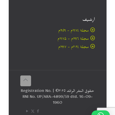
أرشيف
مجلة ۱۹۷٤م - ١٩٥٩م
مجلة ۱۹۹٦م - ۱۹۷۵م
مجلة ۲۰۲٤م - ۱۹۹۷م
حقوق النشر الرائد ٢٠۲٥© | Registration No.
RNI No. UP/ARA-4899/59 dtd. 16-09-
1960