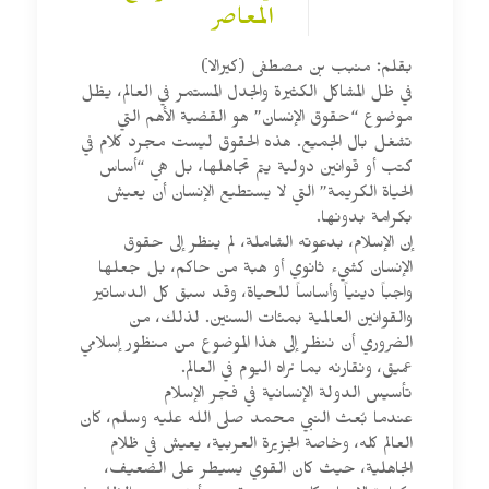
المعاصر
بقلم: منبب بن مصطفى (كيرالا)
في ظل المشاكل الكثيرة والجدل المستمر في العالم، يظل
موضوع “حقوق الإنسان” هو القضية الأهم التي
تشغل بال الجميع. هذه الحقوق ليست مجرد كلام في
كتب أو قوانين دولية يتم تجاهلها، بل هي “أساس
الحياة الكريمة” التي لا يستطيع الإنسان أن يعيش
بكرامة بدونها.
إن الإسلام، بدعوته الشاملة، لم ينظر إلى حقوق
الإنسان كشيء ثانوي أو هبة من حاكم، بل جعلها
واجباً دينياً وأساساً للحياة، وقد سبق كل الدساتير
والقوانين العالمية بمئات السنين. لذلك، من
الضروري أن ننظر إلى هذا الموضوع من منظور إسلامي
عميق، ونقارنه بما نراه اليوم في العالم.
تأسيس الدولة الإنسانية في فجر الإسلام
عندما بُعث النبي محمد صلى الله عليه وسلم، كان
العالم كله، وخاصة الجزيرة العربية، يعيش في ظلام
الجاهلية، حيث كان القوي يسيطر على الضعيف،