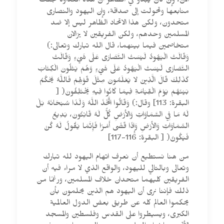
الآن، وإن كان يبدو في الظاهر أن هذه العداوة جفت
منابعها وتحولت إلى صداقة، وإن اليهود والنصارى
متحدون، ولكن هذا الاتحاد الظاهر ليس إلا ضد
المسلمين وحدهم، ولكن الفريقين لا يزالان
متخاصمين فيما بينهما، قال الله تبارك وتعالى:)
وَقَالَتْ الْيَهُودُ لَيْسَتْ النَّصَارَى عَلَى شَيْءٍ وَقَالَتْ
النَّصَارَى لَيْسَتْ الْيَهُودُ عَلَى شَيْءٍ وَهُمْ يَتْلُونَ الْكِتَابَ
كَذَلِكَ قَالَ الَّذِينَ لا يَعْلَمُونَ مِثْلَ قَوْلِهِمْ فَاللَّهُ يَحْكُمُ
بَيْنَهُمْ يَوْمَ الْقِيَامَةِ فِيمَا كَانُوا فِيهِ يَخْتَلِفُونَ( [
البقرة: 113] وقال:) وَقَالُوا اتَّخَذَ اللَّهُ وَلَدًا سُبْحَانَهُ بَلْ
لَهُ مَا فِي السَّمَاوَاتِ وَالأرْضِ كُلٌّ لَهُ قَانِتُونَ، بَدِيعُ
السَّمَاوَاتِ وَالأرْضِ وَإِذَا قَضَى أَمْرًا فَإِنَّمَا يَقُولُ لَهُ كُنْ
فَيَكُونُ( [ البقرة: 116-117]
من هنا نستطيع أن نعرف اتهام اليهود لله تبارك
وتعالى وبالتالي لليهود، والواقع الذي لا مراء فيه أن
الفريقين كليهما متحدان خلاف المسلمين، ورغمًا من
ذلك فإننا نرى أن اليهود هم الذين يحلمون بأن
يحكموا العالم كله عن طريق بعض الدول العالمية
الكبرى، ويسيطروا على القدس وفلسطين والمسجد