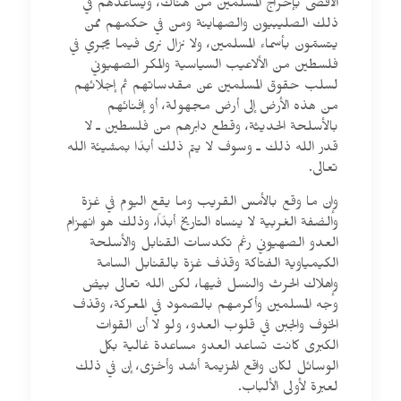
الأقصى بإخراج المسلمين من هناك، ويساعدهم في
ذلك الصليبيون والصهاينة ومن في حكمهم ممن
يتسمّون بأسماء المسلمين، ولا نزال نرى فيما يجري في
فلسطين من الألاعيب السياسية والمكر الصهيوني
لسلب حقوق المسلمين عن مقدساتهم ثم إجلائهم
من هذه الأرض إلى أرض مجهولة، أو إفنائهم
بالأسلحة الحديثة، وقطع دابرهم من فلسطين ـ لا
قدر الله ذلك ـ وسوف لا يتم ذلك أبدًا بمشيئة الله
تعالى.
وإن ما وقع بالأمس القريب وما يقع اليوم في غزة
والضفة الغربية لا ينساه التاريخ أبدًاً، وذلك هو انهزام
العدو الصهيوني رغم تكدسات القنابل والأسلحة
الكيمياوية الفتاكة وقذف غزة بالقنابل السامة
وإهلاك الحرث والنسل فيها، لكن الله تعالى بيض
وجه المسلمين وأكرمهم بالصمود في المعركة، وقذف
الخوف والجبن في قلوب العدو، ولو لا أن القوات
الكبرى كانت تساعد العدو مساعدة غالية بكل
الوسائل لكان واقع الهزيمة أشد وأخزى، إن في ذلك
لعبرة لأولى الألباب.