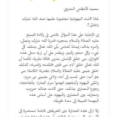
سعيد الأعظمي الندوي
لماذا كانت اليهودية مغضوبًا عليها عند الله تبارك
وتعالى؟.
إن الإجابة على هذا السؤال تكمن في ولادة المسيح
عليه الصلاة والسلام بمجرد قدرة الله تبارك وتعالى،
وأمره بذاك، إيمانًا للناس بأن الله تعالى يملك كل
شيء، وكل صغير وكبير، ويقدر على أن يُريَه مثل هذه
الخوارق، من خلق الإنسان بدون طاقة بشرية، فكما أن
الله تعالى خلق آدم من طين بحكمته وقدرته، كذلك
خلق عيسى عليه الصلاة والسلام بقدرته الكاملة من
غير أب، حتى نُسب إلى أمه، ودُعي بعيسى بن مريم،
ولكن اليهود وأتباعهم اتهموا مريم العذراء بالفاحشة،
وعيّروا النصارى بذلك، حتى كانت هناك حروب
ومعارك بين النصارى واليهود على أساس هذه
التهمة الخبيثة إلى مدة طويلة.
ولا تزال هذه العداوة بين الفريقين قائمة مستمرة إلى