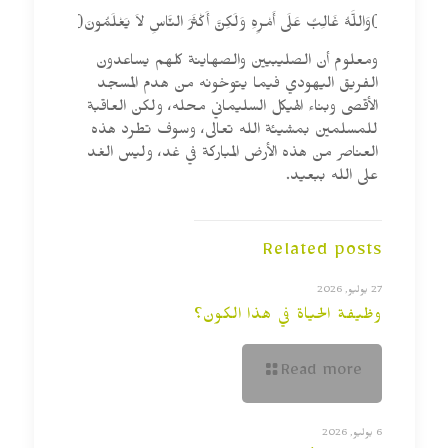
)وَاللَّهُ غَالِبٌ عَلَى أَمْرِهِ وَلَكِنَّ أَكْثَرَ النَّاسِ لاَ يَعْلَمُونَ(
ومعلوم أن الصليبيين والصهاينة كلهم يساعدون
الفريق اليهودي فيما يتوخونه من هدم المسجد
الأقصى وبناء الهيكل السليماني محله، ولكن العاقبة
للمسلمين بمشيئة الله تعالى، وسوف تطرد هذه
العناصر من هذه الأرض المباركة في غد، وليس الغد
على الله ببعيد.
Related posts
27 يوليو, 2026
وظيفة الحياة في هذا الكون؟
Read more
6 يوليو, 2026