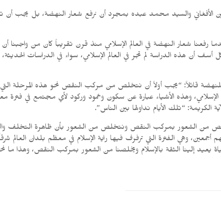
دين الأفغاني والسيد محمد عبده بمجرد أن نرفع شعار النهضة، بل يجب أن 
عندما رفعنا شعار النهضة في العالم الإسلامي منذ قرن تقريباً كان من واجبن
أسف أن هذه الدراسة لم تجر في العالم الإسلامي، سواء في الدراسات الحديثة
للنهضة قائلاً: “يجب أولاً أن نتخلص من مركب النقص نحو هذه المرحلة التي ن
ع الإسلامي، وهذه الأشياء عبارة عن سكون وخمود وركود لأي مجتمع في فترة 
الكريمة: “تلك الأيام نداولها بين الناس”.
تخلص من الشعور بمركب النقص ونتخلص من الشعور بأن ظاهرة التخلف والركود
معين، وهي الفترة التي ترفرف فيها راية الإسلام في معظم بلدان العالم شرقاً و
ة يعيد إلينا الثقة بالإسلام ويخلصنا من الشعور بمركب النقص، وهذا ما نحتاج