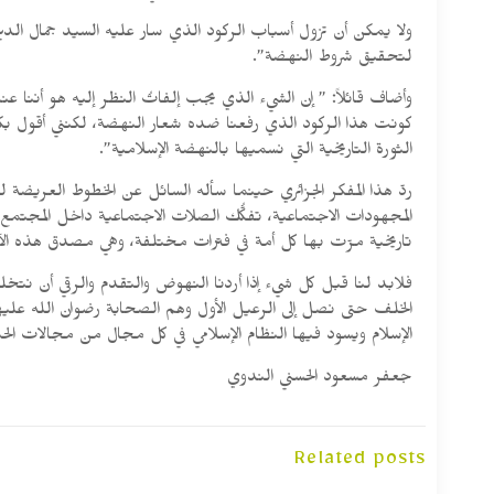
ولا يمكن أن تزول أسباب الركود الذي سار عليه السيد جمال ال
لتحقيق شروط النهضة”.
وأضاف قائلاً: ” إن الشيء الذي يجب إلفاتُ النظر إليه هو أننا 
كونت هذا الركود الذي رفعنا ضده شعار النهضة، لكنني أقول بكل 
الثورة التاريخية التي نسميها بالنهضة الإسلامية”.
ردّ هذا المفكر الجزائري حينما سأله السائل عن الخطوط العريضة 
المجهودات الاجتماعية، تفكُّك الصلات الاجتماعية داخل المجتم
تاريخية مرّت بها كل أمة في فترات مختلفة، وهي مصدق هذه الآية 
فلابد لنا قبل كل شيء إذا أردنا النهوض والتقدم والرقي أن ن
الخلف حتى نصل إلى الرعيل الأول وهم الصحابة رضوان الله عليهم أج
الإسلام ويسود فيها النظام الإسلامي في كل مجال من مجالات الحيا
جعفر مسعود الحسني الندوي
Related posts