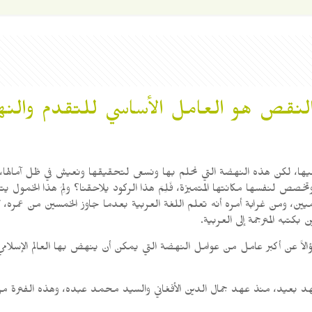
قص هو العامل الأساسي للتقدم والن
يها، لكن هذه النهضة التي نحلم بها ونسعى لتحقيقها ونعيش في ظل آمالها، ل
ص لنفسها مكانتها المتميزة، فَلِمَ هذا الركود يلاحقنا؟ ولِمَ هذا الخمول يتبع
اميين، ومن غرابة أمره أنه تعلم اللغة العربية بعدما جاوز الخمسين من عمره، ل
 بكتبه المترجمة إلى العربية.
 سؤالاً عن أكبر عامل من عوامل النهضة التي يمكن أن ينهض بها العالم الإس
 بعيد، منذ عهد جمال الدين الأفغاني والسيد محمد عبده، وهذه الفترة من ا