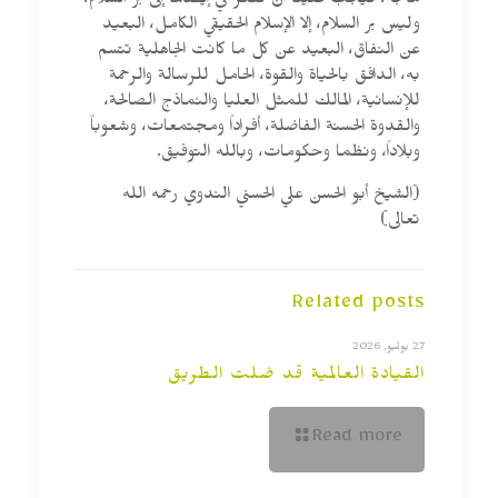
مائجة، فيجب علينا أن نفكر في إيصالها إلى بر السلام،
وليس بر السلام، إلا الإسلام الحقيقي الكامل، البعيد
عن النفاق، البعيد عن كل ما كانت الجاهلية تتسم
به، الدافق بالحياة والقوة، الحامل للرسالة والرحمة
للإنسانية، المالك للمثل العليا والنماذج الصالحة،
والقدوة الحسنة الفاضلة، أفراداً ومجتمعات، وشعوباً
وبلاداً، ونظما وحكومات، وبالله التوفيق.
(الشيخ أبو الحسن علي الحسني الندوي رحمه الله
تعالى)
Related posts
27 يوليو, 2026
القيادة العالمية قد ضلت الطريق
Read more