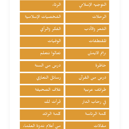
التوجيه الإسلامي
الرثاء
الرحلات
الشخصيات الإسلامية
الشعر والأدب
الفكر والرأي
المقتطفات
الوفيات
براعم الايمان
تعالوا نتعلم
خاطرة
درس من السنة
درس من القرآن
رسائل التعازي
طرائف عربية
غلاف الصحيفة
في رحاب الدار
قرأت لك
كلمة الرئاسة
كلمة الرائد
مقالات
من أعلام ندوة العلماء