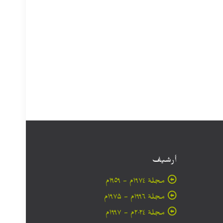
أرشيف
مجلة ۱۹۷٤م - ١٩٥٩م
مجلة ۱۹۹٦م - ۱۹۷۵م
مجلة ۲۰۲٤م - ۱۹۹۷م