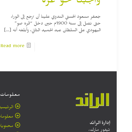
واجبنا نحو غزة
جعفر مسعود الحسني الندوي علينا أن نرجع إلى الوراء
حتى نصل إلى سنة 1900م حين دخل “قره صو”
اليهودي على السلطان عبد الحميد الثاني، وأبلغه أنه
[…]
Read more
معلومات
الرئيسية
معلومات
إدارة الرائد
محتويا
تيغور مارك،