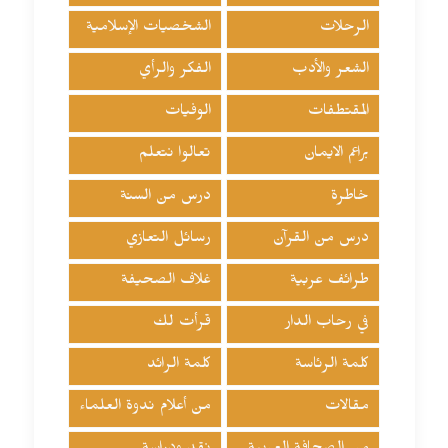
الرحلات
الشخصيات الإسلامية
الشعر والأدب
الفكر والرأي
المقتطفات
الوفيات
براعم الايمان
تعالوا نتعلم
خاطرة
درس من السنة
درس من القرآن
رسائل التعازي
طرائف عربية
غلاف الصحيفة
في رحاب الدار
قرأت لك
كلمة الرئاسة
كلمة الرائد
مقالات
من أعلام ندوة العلماء