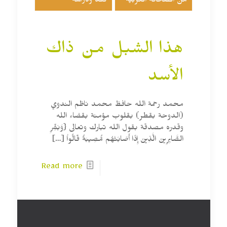
من الصحافة العربية
نقد ودراسة
هذا الشبل من ذاك
الأسد
محمد رحمة الله حافظ محمد ناظم الندوي
(الدوحة بقطر) بقلوب مؤمنة بقضاء الله
وقدره مصدقة بقول الله تبارك وتعالى {وَبَشِّرِ
الصَّابِرِينَ الَّذِينَ إِذَا أَصَابَتْهُم مُّصِيبَةٌ قَالُواْ
[…]
Read more