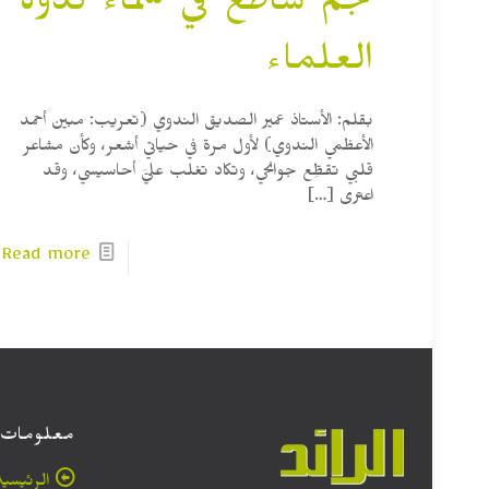
نجم ساطع في سماء ندوة
العلماء
بقلم: الأستاذ عمير الصديق الندوي (تعريب: مبين أحمد
الأعظمي الندوي) لأول مرة في حياتي أشعر، وكأن مشاعر
قلبي تقطِّع جوانحي، وتكاد تغلب عليَّ أحاسيسي، وقد
اعترى
[…]
Read more
معلومات
الرئيسية