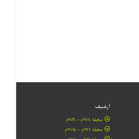
أرشيف
مجلة ۱۹۷٤م - ١٩٥٩م
مجلة ۱۹۹٦م - ۱۹۷۵م