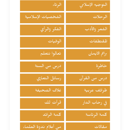
التوجيه الإسلامي
الرثاء
الرحلات
الشخصيات الإسلامية
الشعر والأدب
الفكر والرأي
المقتطفات
الوفيات
براعم الايمان
تعالوا نتعلم
خاطرة
درس من السنة
درس من القرآن
رسائل التعازي
طرائف عربية
غلاف الصحيفة
في رحاب الدار
قرأت لك
كلمة الرئاسة
كلمة الرائد
مقالات
من أعلام ندوة العلماء