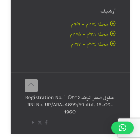
أرشيف
مجلة ۱۹۷٤م - ١٩٥٩م
مجلة ۱۹۹٦م - ۱۹۷۵م
مجلة ۲۰۲٤م - ۱۹۹۷م
حقوق النشر الرائد ٢٠۲٥© | Registration No.
RNI No. UP/ARA-4899/59 dtd. 16-09-
1960