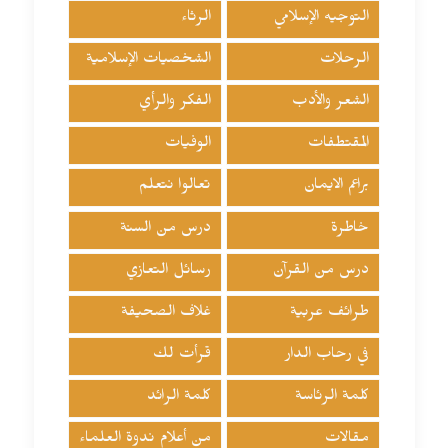
التوجيه الإسلامي
الرثاء
الرحلات
الشخصيات الإسلامية
الشعر والأدب
الفكر والرأي
المقتطفات
الوفيات
براعم الايمان
تعالوا نتعلم
خاطرة
درس من السنة
درس من القرآن
رسائل التعازي
طرائف عربية
غلاف الصحيفة
في رحاب الدار
قرأت لك
كلمة الرئاسة
كلمة الرائد
مقالات
من أعلام ندوة العلماء