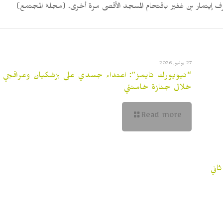
متطرف إيتمار بن غفير باقتحام المسجد الأقصى مرة أخرى. (مجلة المجتمع)
27 يوليو, 2026
“نيويورك تايمز”: اعتداء جسدي على بزشكيان وعراقجي
خلال جنازة خامنئي
Read more
اني