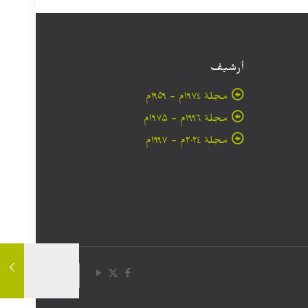
أرشيف
مجلة ۱۹۷٤م - ١٩٥٩م
مجلة ۱۹۹٦م - ۱۹۷۵م
مجلة ۲۰۲٤م - ۱۹۹۷م