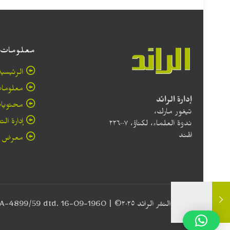
معلومات
الرئيسية
معلومات
إدارة الرائد
محتويا
تيغور مارك،
إدارة الت
ندوة العلماء، لكناؤ، ۲۲٦۰۰۷
الهند
معرض ا
حقوق النشر الرائد ٢٠۲٥© | Registration No. RNI No. UP/ARA-4899/59 dtd. 16-09-1960