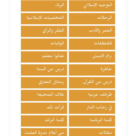
التوجيه الإسلامي
الرثاء
الرحلات
الشخصيات الإسلامية
الشعر والأدب
الفكر والرأي
المقتطفات
الوفيات
براعم الايمان
تعالوا نتعلم
خاطرة
درس من السنة
درس من القرآن
رسائل التعازي
طرائف عربية
غلاف الصحيفة
في رحاب الدار
قرأت لك
كلمة الرئاسة
كلمة الرائد
مقالات
من أعلام ندوة العلماء