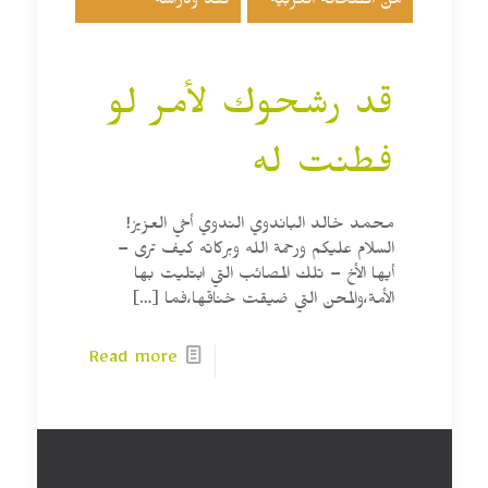
من الصحافة العربية
نقد ودراسة
قد رشحوك لأمر لو
فطنت له
محمد خالد الباندوي الندوي أخي العزيز!
السلام عليكم ورحمة الله وبركاته كيف ترى –
أيها الأخ – تلك المصائب التي ابتليت بها
الأمة،والمحن التي ضيقت خناقها،فما
[…]
Read more