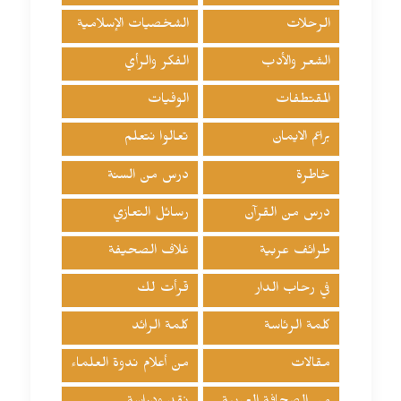
الرحلات
الشخصيات الإسلامية
الشعر والأدب
الفكر والرأي
المقتطفات
الوفيات
براعم الايمان
تعالوا نتعلم
خاطرة
درس من السنة
درس من القرآن
رسائل التعازي
طرائف عربية
غلاف الصحيفة
في رحاب الدار
قرأت لك
كلمة الرئاسة
كلمة الرائد
مقالات
من أعلام ندوة العلماء