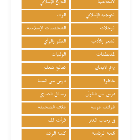
الافتتاحية
التاريخ الإسلامي
التوجيه الإسلامي
الرثاء
الرحلات
الشخصيات الإسلامية
الشعر والأدب
الفكر والرأي
المقتطفات
الوفيات
براعم الايمان
تعالوا نتعلم
خاطرة
درس من السنة
درس من القرآن
رسائل التعازي
طرائف عربية
غلاف الصحيفة
في رحاب الدار
قرأت لك
كلمة الرئاسة
كلمة الرائد