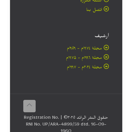
أسئلة مكررة
اتصل بنا
أرشيف
مجلة ۱۹۷٤م - ١٩٥٩م
مجلة ۱۹۹٦م - ۱۹۷۵م
مجلة ۲۰۲٤م - ۱۹۹۷م
حقوق النشر الرائد ٢٠۲٥© | Registration No.
RNI No. UP/ARA-4899/59 dtd. 16-09-