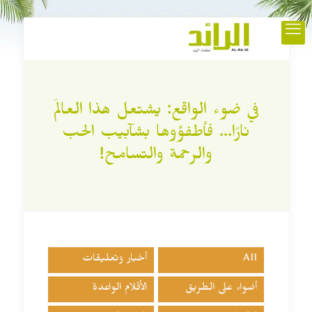
في ضوء الواقع: يشتعل هذا العالَم
نارًا… فأطفؤوها بشآبيب الحب
والرحمة والتسامح!
All
أخبار وتعليقات
أضواء على الطريق
الأقلام الواعدة