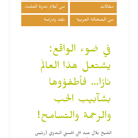
مقالات
من أعلام ندوة العلماء
من الصحافة العربية
نقد ودراسة
في ضوء الواقع:
يشتعل هذا العالَم
نارًا… فأطفؤوها
بشآبيب الحب
والرحمة والتسامح!
الشيخ بلال عبد الحي الحسني الندوي (رئيس