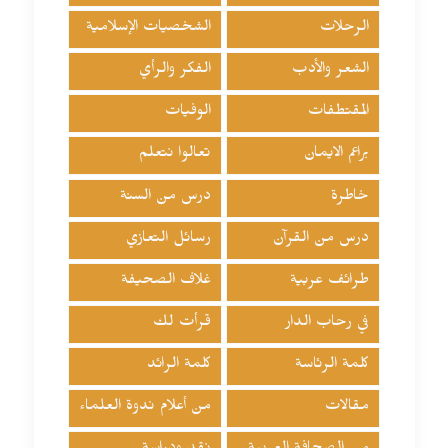
الرحلات
الشخصيات الإسلامية
الشعر والأدب
الفكر والرأي
المقتطفات
الوفيات
براعم الايمان
تعالوا نتعلم
خاطرة
درس من السنة
درس من القرآن
رسائل التعازي
طرائف عربية
غلاف الصحيفة
في رحاب الدار
قرأت لك
كلمة الرئاسة
كلمة الرائد
مقالات
من أعلام ندوة العلماء