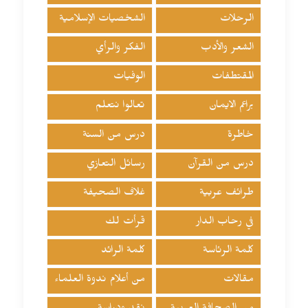
الرحلات
الشخصيات الإسلامية
الشعر والأدب
الفكر والرأي
المقتطفات
الوفيات
براعم الايمان
تعالوا نتعلم
خاطرة
درس من السنة
درس من القرآن
رسائل التعازي
طرائف عربية
غلاف الصحيفة
في رحاب الدار
قرأت لك
كلمة الرئاسة
كلمة الرائد
مقالات
من أعلام ندوة العلماء