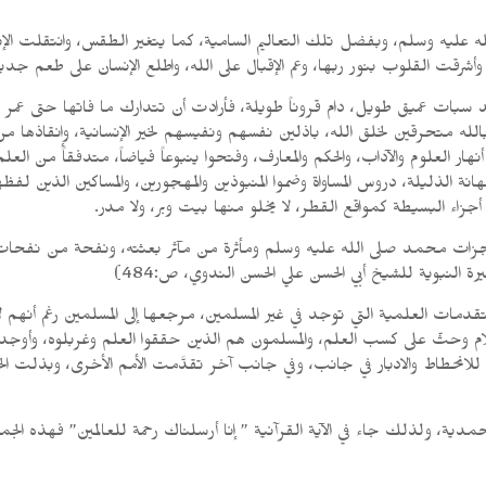
لله عليه وسلم، وبفضل تلك التعاليم السامية، كما يتغير الطقس، وانتقلت 
أشرقت القلوب بنور ربها، وعم الإقبال على الله، واطلع الإنسان على طعم جديد
بات عميق طويل، دام قروناً طويلة، فأرادت أن تتدارك ما فاتها حتى عمر كل
 متحرقين لخلق الله، باذلين نفسهم ونفيسهم لخير الإنسانية، وإنقاذها م
هار العلوم والآداب، والحكم والمعارف، وفتحوا ينبوعاً فياضاً، متدفقاً من العلم
هانة الذليلة، دروس المساواة وضموا المنبوذين والمهجورين، والمساكين الذين 
جزاء البسيطة كمواقع القطر، لا يخلو منها بيت وبر، ولا مدر.
جزات محمد صلى الله عليه وسلم ومأثرة من مآثر بعثته، ونفحة من نفحات الرحم
التقدمات العلمية التي توجد في غير المسلمين، مرجعها إلى المسلمين رغم أن
ام وحثّ على كسب العلم، والمسلمون هم الذين حققوا العلم وغربلوه، وأوجدوا واخ
للانحطاط والادبار في جانب، وفي جانب آخر تقدَّمت الأمم الأخرى، وبذلت الج
حمدية، ولذلك جاء في الآية القرآنية ” إنا أرسلناك رحمة للعالمين” فهذه ال