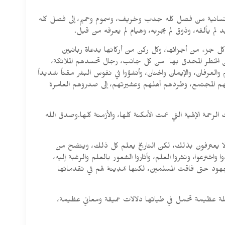
الإنسانية من فصل كله جدب وخريف، وسموم وحميم، إلى فصل كله
 لم يألفه، وذوق لم يجربه، وهيام لم يعرفه من قبل.
 جزء من أجزائها، وكل ركن من أركانها بدعاة ربانيين
ن الخطر المحدق بها من كل جانب، رجال تحسدهم الملائكة،
 والعرفان، والإيمان والحنان، وأنشؤوا في نفوس البشر مقتاً شديداً
لفظهم المجتمع، وطردهم أهلهم وعشيرتهم، إلى صدروهم العامرة
ة الإلهية التي عمت الأمكنة كلها، والأزمنة كلها.وصدق الله
هم لا يعترفون بذلك، لكن التاريخ يعلم كل ذلك، ويتضح من
ترعوا، ونشروا العلم، وأثاروا الشعور بالعلم والرغبة إليه،
هود حتى فاقت المسلمين، لكنها مُدِينة لهم في تقدماتها
جملة عظيمة تحمل في طياتها دلالات عميقة ومعاني عظيمة،