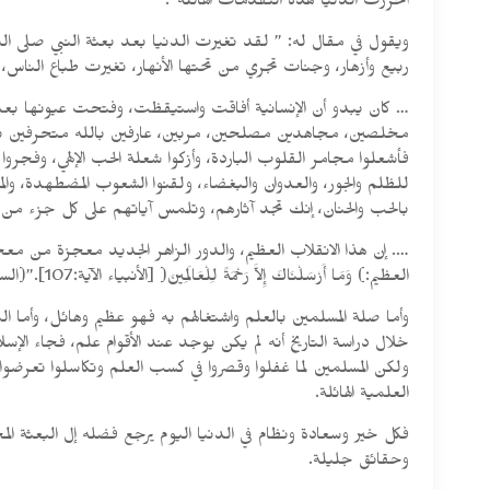
أحرزت الدنيا هذه التقدمات الهائلة”.
ويقول في مقال له: ” لقد تغيرت الدنيا بعد بعثة النبي صلى ا
ربيع وأزهار، وجنات تجري من تحتها الأنهار، تغيرت طباع الناس، و
… كان يبدو أن الإنسانية أفاقت واستيقظت، وفتحت عيونها بعد س
مخلصين، مجاهدين مصلحين، مربين، عارفين بالله متحرفين بالله
فأشعلوا مجامر القلوب الباردة، وأزكوا شعلة الحب الإلهي، وفجروا أن
للظلم والجور، والعدوان والبغضاء، ولقنوا الشعوب المضطهدة، والم
بالحب والحنان، إنك تجد آثارهم، وتلمس آياتهم على كل جزء من أ
…. إن هذا الانقلاب العظيم، والدور الزاهر الجديد معجزة من مع
العظيم:) وَمَا أَرْسَلْنَاكَ إِلاَّ رَحْمَةً لِلْعَالَمِينَ( [الأنبياء الآية:107].”(السيرة النبوية للشيخ أبي الحسن علي الحسن الندوي، ص:484)
وأما صلة المسلمين بالعلم واشتغالهم به فهو عظيم وهائل، وأما 
خلال دراسة التاريخ أنه لم يكن يوجد عند الأقوام علم، فجاء الإسل
ولكن المسلمين لما غفلوا وقصروا في كسب العلم وتكاسلوا تعرضوا 
العلمية الهائلة.
فكل خير وسعادة ونظام في الدنيا اليوم يرجع فضله إل البعثة الم
وحقائق جليلة.