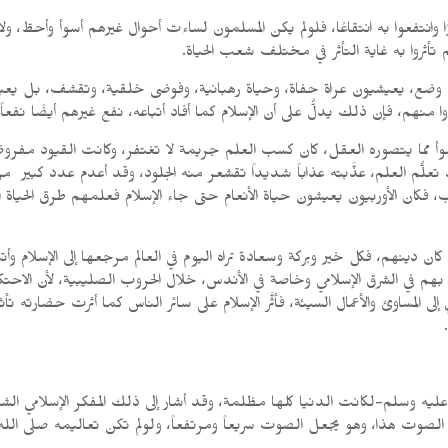
ًا كبيرًا وانتفعوا به انتقاعًا، فلولم يكن المسلمون لساءت أحوال غيرهم أسوأ وأ
تأثروا به غاية التأثر في مختلف شعب الحياة.
طّ وضع، يعيشيون عراة حفاة، وحياة رهبانية، وفوضى خلقية، وتقشف، بل يعيش
ا منهم، فإن ذلك يدلُّ على أن الإسلام كما أفاد أتباعه، نفع غيرهم أيضًا نفعاً كب
لها أسوأ مما يتصوره العقل، كان كسب العلم جريمة لا تغتفر، وكانت القيود
ُّم العلم، عذَّبته عذاباً شديداً تقشعر منه الجلود، وقد أعدم عدد كبير من 
 فكان الأوربيون يعيشون حياة الأنعام حتى جاء الإسلام فعلمهم طرق الحياة 
دينهم، فكل خير وبركة وسعادة تراه اليوم في العالم مرجعها إلى الإسلام وأتباع
هم في الشرق الإسلامي وخاصة في الأندس، خلال الحروب الصليبية، لأن الاحتكاك
المساوئ والأعمال السيئة، فأثَّر الإسلام على سائر الناس كما أثرت حضارته تأث
ه عليه وسلم-لكانت الدنيا كلها مظلمة، وقد أشار إلى ذلك المفكر الإسلامي 
بر الصوت هذا، وهو يجعل الصوت سريعاً ومرتفعاً، ولولم تكن تعاليمه صلى الل