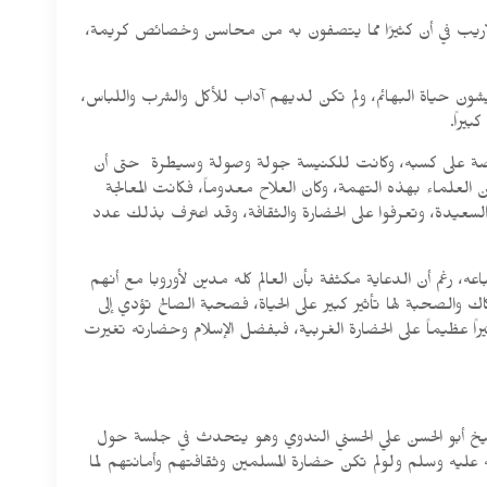
حطّ، ولاريب في أن كثيرًا مما يتصفون به من محاسن وخصائص كريمة،
ون حياة البهائم، ولم تكن لديهم آداب للأكل والشرب واللباس،
يراً.
 مفروضة على كسبه، وكانت للكنيسة جولة وصولة وسيطرة حتى أن
العلماء بهذه التهمة، وكان العلاح معدوماً، فكانت المعالجة
السعيدة، وتعرفوا على الحضارة والثقافة، وقد اعترف بذلك عدد
ه، رغم أن الدعاية مكثفة بأن العالم كله مدين لأوروبا مع أنهم
 والصحبة لها تأثير كبير على الحياة، فصحبة الصالح تؤدي إلى
يراً عظيماً على الحضارة الغربية، فبفضل الإسلام وحضارته تغيرت
الشيخ أبو الحسن علي الحسني الندوي وهو يتحدث في جلسة حول
ه عليه وسلم ولولم تكن حضارة المسلمين وثقافتهم وأمانتهم لما