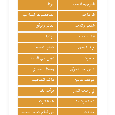
التوجيه الإسلامي
الرثاء
الرحلات
الشخصيات الإسلامية
الشعر والأدب
الفكر والرأي
المقتطفات
الوفيات
براعم الايمان
تعالوا نتعلم
خاطرة
درس من السنة
درس من القرآن
رسائل التعازي
طرائف عربية
غلاف الصحيفة
في رحاب الدار
قرأت لك
كلمة الرئاسة
كلمة الرائد
مقالات
من أعلام ندوة العلماء