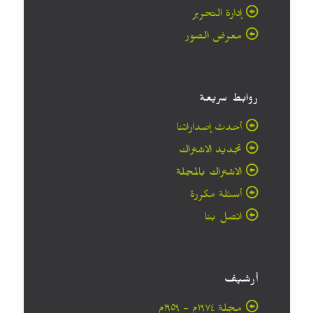
إدارة التحرير
معرض الصور
روابط سريعة
أحدث إصداراتنا
تجديد الاشتراك
الاشتراك بالمجلة
أسئلة مكررة
اتصل بنا
أرشيف
مجلة ۱۹۷٤م - ١٩٥٩م