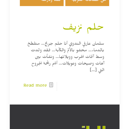
من الصحافة العربية
نقد ودراسة
حلم نزيف
سلمان عارفي الندوي أنا حلم جريح… متلطخ
بالدماء… محشو بالألم والكآبة… فقد ولدت
وسط آفات الحرب وويلاتها… ونشأت بين
آهات وصيحات وعويلات… أشم رائحة الجروح
التي
[…]
Read more