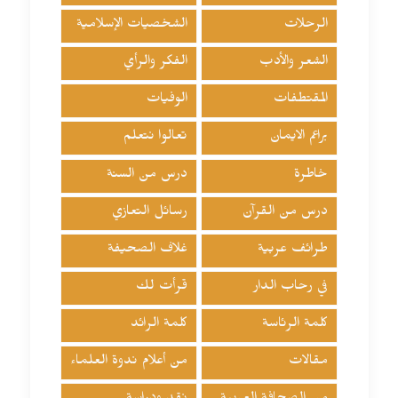
الرحلات
الشخصيات الإسلامية
الشعر والأدب
الفكر والرأي
المقتطفات
الوفيات
براعم الايمان
تعالوا نتعلم
خاطرة
درس من السنة
درس من القرآن
رسائل التعازي
طرائف عربية
غلاف الصحيفة
في رحاب الدار
قرأت لك
كلمة الرئاسة
كلمة الرائد
مقالات
من أعلام ندوة العلماء