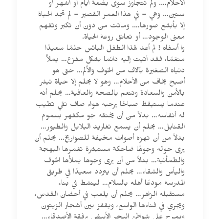
الأحلام…. ولم تتجاوز سوى بضعة أيام أو أشهر أو
سنين… وهي – في هذا العمر القصير – لم تجد الحياة
إلا بأبشع صورها…. وماتت من دون أن تكبر وتفهم
معنى الوجود… أو تعانق روعة الحياة.
وا أسفاه ! لم أعد لهذا الطفل البائس حلمًا سعيدًا
منعّمًا، فقد أتيت إليه دائما بشكل مفزع… يملأ
دنياه الصغيرة بآلاف من الخوف والألم… حتى هو
أصبح يخاف من الأحلام… وهو لا يحلم إلا حياة تبشر
بالأمن والسعادة وتنعم بالصحة والعافية… يحلم أنه
عندما يستيقظ صباحًا يرحبه هواء صاف نقي تطيب
له أنفاسه… بدلاً من أن يخنقه جو مكفهر بسموم
القنابل… يحلم أن يسمع تغاريد البلابل والطيور…
بدلاً من أن تهزه أصوات مخيفة للصواريخ… يحلم أن
يرى حوله وجوهًا ضاحكة مستبشرة تغمرها البهجة
والطمأنية… بدلاً من أن يرى وجوها يملأها الخوف
واليأس والشقاء… يحلم أن يتردد سعيدًا في طريق
المدرسة مودعًا أهله بالسلام… لينشط في بناء
مستقبله الزاهر… يحلم أن يلعب في أحضان القدس،
ويجري في فناءها الواسع، ويقفز بين أشجار الزيتون
ويمرح على شواطئ البحر الأبيض برفقة الأصدقاء…