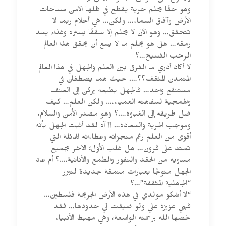
وهو حقًا يحلم حرية يقطع في ظلها الآمن مساحات
الأرض وآفاق السماء… ولكن… هي أحلام ربما لا
تتحقق… وهو الآن لا يحلم إلا سقفًا يستره وغذاء يسد
رمقه… هل هو يحلم ما لا يسع أن يحقق هذا العالم
الرحب الفسيح…؟
لا أكاد أدري ما الفرق بين العلم والجهل في هذا العالم
المتمدن المثقف؟؟…. حيث هما يصطفان في
مستنقع واحد… فالجهل بطبعه يركن إلى العنف
والهمجية لسفاهته العمياء…. ولكن العلم… كيف
ضل طريقه إلى الغباوة….؟ وهو مصدر الأمن والسلام،
وموجب الحرية والسعادة… !! آه لقد أثبت الجهل بأنه
أقوى من العلم رغم منجزاته وعطاءاته الهائلة التي
تمتد على قرون… هل غلب الأول؛ الآخر بجميع
مساويه من الحقد والنفور والطمع والأنانية….؟ أم عاد
الجهل متوجًا بعبارات منمقة جديدة لتبرر
“الجاهلية المثقفة”…؟
“لا أشكو مولدي في هذه الأرض الجريحة فلسطين…
فهي عزيزة علي ولو ضيقت لي حدودها… فقد
خصها الله برحمته الواسعة، وهي مهبط الأنبياء