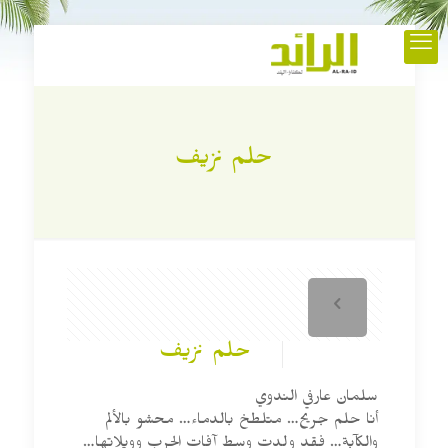
حلم نزيف
حلم نزيف
سلمان عارفي الندوي
أنا حلم جريح… متلطخ بالدماء… محشو بالألم
والكآبة… فقد ولدت وسط آفات الحرب وويلاتها…