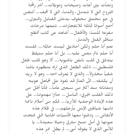
ونشأت بين آهات وصيحات وعويلات… أشم رائحة
الجروح التي لا تندمل، والدماء التي لا تجف… أتنفس
في جو مختنق محفوف بدخان القنابل والنيران…
أسمع أصواتا قاتلة للانفجارات… تتبعها صرخات
مفزعة للنساء والأطفال… أشاهد عن كثب أفظع
مناظر القتل والدمار.
نعم أنا حلم ولكن أحاديثي ليست حالمة…. فلست
أنا حلمَ نائم مغمى عليه…. بل أنا حلم متيقظ
يتدفق في قلب نابض بالحيوية…. ألا وهو قلب طفل
فلسطيني…. ذلك الطفل الذي تراه بمظهره بائسًا
شقياً مخذولاً… والذي لا يُعرف اسمه… وهو لا يريد
أن يكشفه… لأن العالم قد تعود على تجاهل هويته
ومعاناته منذ أكثر من سبعين عاماًَ… فأنا أطل من
ذلك القلب الجريء الباسل… حائرًا مهمومًا… على
هذه الإبادة الوحشية للأبرياء… فكم من أحلام ناعمة
داسها شياطين الإنس بأرجلهم…. في ظلام هذه
الأنقاض…. ودفنوا معها الأمنيات الحانية التي فتحت
عيونها في أمل صبح مشرق وحياة سعيدة… يا
للأسى الذي لا يفوقه أسى… لم يطل عمر هذه