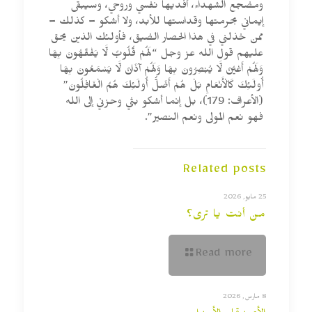
ومضجع الشهداء، أفديها نفسي وروحي، وسيبقى
إيماني بحرمتها وقداستها للأبد، ولا أشكو – كذلك –
ممن خذلني في هذا الحصار الضيق، فأولئك الذين يحق
عليهم قول الله عز وجل “لَهُمْ قُلُوبٌ لَّا يَفْقَهُونَ بِهَا
وَلَهُمْ أَعْيُنٌ لَّا يُبْصِرُونَ بِهَا وَلَهُمْ آذَانٌ لَّا يَسْمَعُونَ بِهَا
أُولَئِكَ كَالْأَنْعَامِ بَلْ هُمْ أَضَلُّ أُولَئِكَ هُمُ الْغَافِلُونَ”
(الأعراف: 179)، بل إنما أشكو بثي وحزني إلى الله
فهو نعم المولى ونعم النصير”.
Related posts
25 مايو, 2026
من أنت يا ترى؟
Read more
8 مارس, 2026