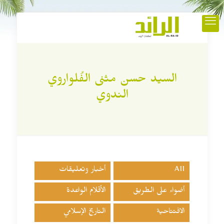
السيد حسن مثنى الفُلواروي
الندوي
All
أخبار وتعليقات
أضواء على الطريق
الأقلام الواعدة
الافتتاحية
التاريخ الإسلامي