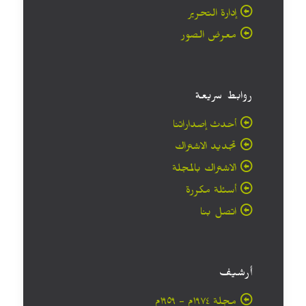
إدارة التحرير
معرض الصور
روابط سريعة
أحدث إصداراتنا
تجديد الاشتراك
الاشتراك بالمجلة
أسئلة مكررة
اتصل بنا
أرشيف
مجلة ۱۹۷٤م - ١٩٥٩م