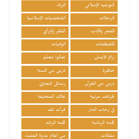
التوجيه الإسلامي
الرثاء
الرحلات
الشخصيات الإسلامية
الشعر والأدب
الفكر والرأي
المقتطفات
الوفيات
براعم الايمان
تعالوا نتعلم
خاطرة
درس من السنة
درس من القرآن
رسائل التعازي
طرائف عربية
غلاف الصحيفة
في رحاب الدار
قرأت لك
كلمة الرئاسة
كلمة الرائد
مقالات
من أعلام ندوة العلماء