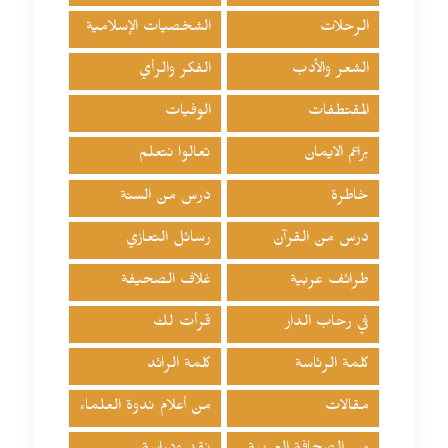
الرحلات
الشخصيات الإسلامية
الشعر والأدب
الفكر والرأي
المقتطفات
الوفيات
براعم الايمان
تعالوا نتعلم
خاطرة
درس من السنة
درس من القرآن
رسائل التعازي
طرائف عربية
غلاف الصحيفة
في رحاب الدار
قرأت لك
كلمة الرئاسة
كلمة الرائد
مقالات
من أعلام ندوة العلماء