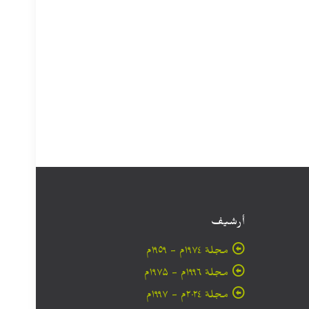
أرشيف
مجلة ۱۹۷٤م - ١٩٥٩م
مجلة ۱۹۹٦م - ۱۹۷۵م
مجلة ۲۰۲٤م - ۱۹۹۷م