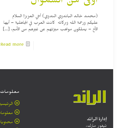
أوفى من السموأل
(محمد خالد الباندوي الندوي) أخي العزيز! السلام
عليكم ورحمة الله وبركاته كانت العرب في الجاهلية – أيها
الأخ – يملكون مواهب ميزتهم عن غيرهم من الأمم،
[…]
Read more
معلومات
الرئيسية
معلومات
إدارة الرائد
محتويا
تيغور مارك،