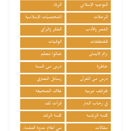
التوجيه الإسلامي
الرثاء
الرحلات
الشخصيات الإسلامية
الشعر والأدب
الفكر والرأي
المقتطفات
الوفيات
براعم الايمان
تعالوا نتعلم
خاطرة
درس من السنة
درس من القرآن
رسائل التعازي
طرائف عربية
غلاف الصحيفة
في رحاب الدار
قرأت لك
كلمة الرئاسة
كلمة الرائد
مقالات
من أعلام ندوة العلماء