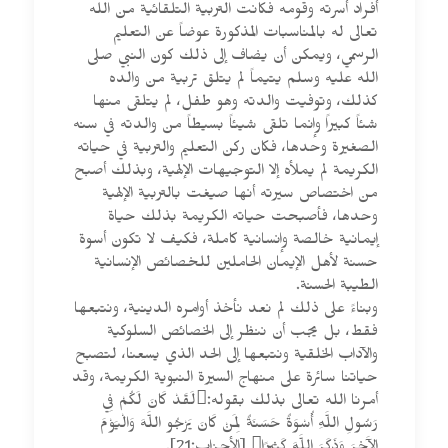
أفراد أسرته وقومه فكانت التربية التلقائية من الله
تعالى له بالمناسبات المذكورة عوضاً عن التعليم
الرسمي، ويمكن أن يضاف إلى ذلك كون النبي صلى
الله عليه وسلم يتيماً لم يتلق تربية من والده
كذلك، وتوفيت والدته وهو طفل، لم يتلقى منها
شئاً كبيراً وإنما تلقى شيئاً بسيطاً من والدته في سنه
الصغيرة وحدها، فكان ركن التعليم والتربية في حياته
الكريمة لم يملأه إلا التوجيهات الإلهية، وبذلك أصبح
من اختصاص سيرته أنها صيغت بالتربية الإلهية
وحدها، فأصبحت حياته الكريمة بذلك حياة
إيمانية خالصة وإنسانية كاملة، فكيف لا تكون أسوة
حسنة لأهل الإيمان الحاملين للخصائص الإنسانية
الطيبة الحسنة.
وبناءً على ذلك لم نعد نأخذ أوامره الدينية، ونتبعها
فقط، بل يجب أن ننظر إلى الخصائص السلوكية
والآداب الخلقية ونتبعها إلى الحد الذي يسعنا، لتصبح
حياتنا سائرة على منهاج السيرة النبوية الكريمة، وقد
أمرنا الله تعالى بذلك بقوله:لَقَدْ كَانَ لَكُمْ فِي
رَسُولِ اللَّهِ أُسْوَةٌ حَسَنَةٌ لِمَنْ كَانَ يَرْجُو اللَّهَ وَالْيَوْمَ