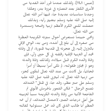
[عبس: 1ـ11]. وكذلك عندما قرر أخذ الفدية من
الأسرى الكفار بعد انتصاره في غزوة بدر، وهكذا
وجدنا مناسبات عديدة جاء فيها أمر الله تعالى
إليه صلى الله عليه وسلم بتغيير رأيه، وبذلك
حصلت للنبي الكريم الأعظم تربية واضحة ومستمرة
من الله تعالى.
ونحن حينما نستعرض أحوال سيرته الكريمة العطرة
من صغره إلى أن بلغ إلى أشده، ومن بدء الوحي الإلهي
بالنزول إليه، إلى هجرته إلى المدينة المنورة، ثم إلى وفاته
نجد أن التربية الإلهية رافقته في كل حين وآن، فإن
وفاة والده الكريم قبل ميلاده، وكذلك وفاة والدته
وهو لم يجاوز طفولته، لم تكن أمراً بسيطاً أو أمراً
فجائياً، بل كانت من عند الله تعالى لتكون كجزء
من تربية الله تعالى له، ليتربى قلبه صلى الله عليه
وسلم على صبر عظيم، وقد جاء في المثل” الشدائد
تصنع الرجال ” فكان الشعور بالحرمان الأبوي ثم
الفاجعة الآتية من وفاة والدته الكريمة سبباً لتربيته
على أعلى درجات الصبر، لاحتمال الشدائد، ثم أن عمه
العظيم أبا طالب الذي كان قد حمل مسئولية كفالته