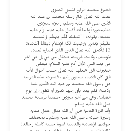
الشيخ محمد الرابع الحسني الندوي
بعث الله تعالى خاتم رسله محمد بن عبد الله
الأمين صلى الله عليه وسلم، وميزه بميزتين
عظيمتين؛ أولهما أنه أكمل عليه دينه، وأتم عليه
نعمته، بقوله: أَكْمَلْتُ لَكُمْ دِينَكُمْ وَأَتْمَمْتُ
عَلَيْكُمْ نِعْمَتِي وَرَضِيتُ لَكُمْ الإِسْلاَمَ دِينًا [المائدة:
3] فأكمل الله تعالى الدين الذي اختاره لعباده
المؤمنين، وكانت شريعته تنتقل من نبي إلى نبي آخر
من بعد النبي الأول آدم عليه السلام، ببعض
التغيرات التي يجعلها الله تعالى حسب أحوال الأمم
التي كان الأنبياء يبعثون إليها، فصارت هذه الشريعة
على رسول الله محمد بن عبد الله الأمين تامة
وكاملة، فلم يعد يأتي إليها تغيير أو تطوير، إلى يوم
القيامة، وهي من أهم ميزتين حصلتا لرسالة محمد
صلى الله عليه وسلم.
وأما الميزة الثانية فهي أن الله تعالى جعل هديه
وسيرة حياته ـ صلى الله عليه وسلم ـ بمختلف
جوانبها الإنسانية والدينية أسوة حسنة كاملة وخالدة