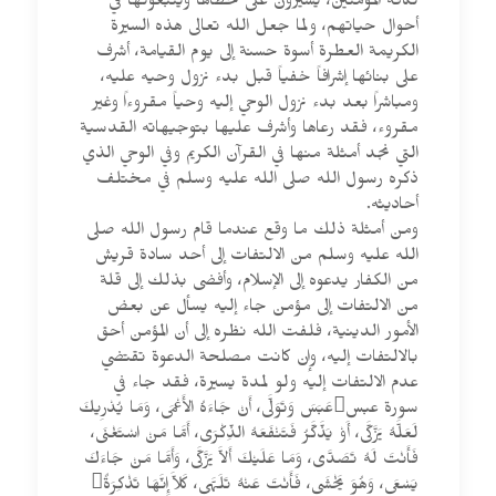
لكافة المؤمنين، يسيرون على خطاها ويتبعونها في
أحوال حياتهم، ولما جعل الله تعالى هذه السيرة
الكريمة العطرة أسوة حسنة إلى يوم القيامة، أشرف
على بنائها إشرافاً خفياً قبل بدء نزول وحيه عليه،
ومباشراً بعد بدء نزول الوحي إليه وحياً مقروءاً وغير
مقروء، فقد رعاها وأشرف عليها بتوجيهاته القدسية
التي نجد أمثلة منها في القرآن الكريم وفي الوحي الذي
ذكره رسول الله صلى الله عليه وسلم في مختلف
أحاديثه.
ومن أمثلة ذلك ما وقع عندما قام رسول الله صلى
الله عليه وسلم من الالتفات إلى أحد سادة قريش
من الكفار يدعوه إلى الإسلام، وأفضى بذلك إلى قلة
من الالتفات إلى مؤمن جاء إليه يسأل عن بعض
الأمور الدينية، فلفت الله نظره إلى أن المؤمن أحق
بالالتفات إليه، وإن كانت مصلحة الدعوة تقتضي
عدم الالتفات إليه ولو لمدة يسيرة، فقد جاء في
سورة عبسعَبَسَ وَتَوَلَّى، أَنْ جَاءَهُ الأَعْمَى، وَمَا يُدْرِيكَ
لَعَلَّهُ يَزَّكَّى، أَوْ يَذَّكَّرُ فَتَنْفَعَهُ الذِّكْرَى، أَمَّا مَنْ اسْتَغْنَى،
فَأَنْتَ لَهُ تَصَدَّى، وَمَا عَلَيْكَ أَلاَّ يَزَّكَّى، وَأَمَّا مَنْ جَاءَكَ
يَسْعَى، وَهُوَ يَخْشَى، فَأَنْتَ عَنْهُ تَلَهَّى، كَلاَّ إِنَّهَا تَذْكِرَةٌ