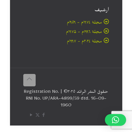
أرشيف
مجلة ۱۹۷٤م - ١٩٥٩م
مجلة ۱۹۹٦م - ۱۹۷۵م
مجلة ۲۰۲٤م - ۱۹۹۷م
حقوق النشر الرائد ٢٠۲٥© | Registration No.
RNI No. UP/ARA-4899/59 dtd. 16-09-
1960