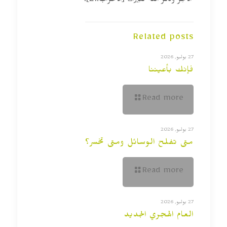
الآَخِرَ وَذَكَرَ اللَّهَ كَثِيرًا [الأحزاب:21].
Related posts
27 يوليو, 2026
فإنك بأعيننا
Read more
27 يوليو, 2026
متى تفلح الوسائل ومتى تخسر؟
Read more
27 يوليو, 2026
العام الهجري الجديد