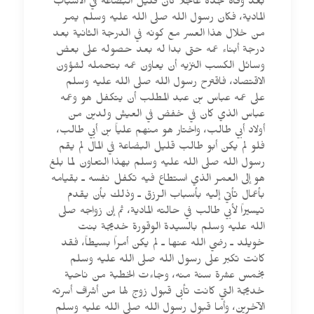
بعد وفاة جده عاجلاً كان قليل البضاعة في الأسباب
المادية، فكان رسول الله صلى الله عليه وسلم يمر
من خلال هذا العسر مع كونه في الدرجة الثانية بعد
درجة أبناء عمه حتى بدا له بعد حصوله على بعض
وسائل الكسب النزيه أن يعاون عمه بتحمله لشؤون
الاقتصاد، فاقترح رسول الله صلى الله عليه وسلم
على عمه عباس بن عبد المطلب أن يتكفل هو وعمه
عباس الذي كان في خفض في العيش ولدين من
أولاد أبي طالب، واختار هو منهم علياً بن أبي طالب،
فلو لم يكن أبو طالب قليل البضاعة في المال لم يقم
رسول الله صلى الله عليه وسلم بهذا التعاون لما بلغ
هو إلى العمر الذي استطاع فيه تكفل نفسه ـ بقيامه
بأعمال تأتي إليه بأسباب الرزق ـ وذلك بأن يقدم
تيسيراً لأبي طالب في حالته المادية، ثم إن زواجه صلى
الله عليه وسلم بالسيدة الوقورة خديجة بنت
خويلد ـ رضي الله عنها ـ لم يكن أمراً بسيطاً، فقد
كانت تكبر على رسول الله صلى الله عليه وسلم
بخمس عشرة سنة منه، وجاءت الخطبة من ناحية
خديجة التي كانت تأبى قبول زوج لها من أشراف أسرته
الآخرين، وأما قبول رسول الله صلى الله عليه وسلم