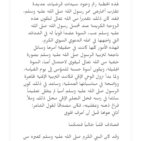
لهذه الخطبة رغم وجود سيدات قرشيات عديدة
تقارب أعمارهن عمر رسول الله صلى الله عليه وسلم،
فقد كان ذلك تقديراً من الله تعالى لتكون هذه
الزوجة الكريمة عند تحمل رسول الله صلى الله
عليه وسلم عبء النبوة عضداً قوياً له في الشدائد
التي واجهها في عمله الدعوي النبوي الكريم.
فهذه الأمور كلها كانت في حقيقة أمرها وسائل
ناجعة لتربية الرسول صلى الله عليه وسلم بصورة
خفية من الله تعالى ليقوى لاحتمال أعباء النبوة
الجليلة، ويكون أسوة حسنة للمؤمن إلى يوم القيامة،
ولما بدأ نزول الوحي الإلهي فكانت التربية الإلهية ظاهرة
وواضحة في مناسباتها العملية، وساعد في ذلك كون
الرسول صلى الله عليه وسلم أمياً لم يتلقى تعليماً
سائداً في زمنه فحل التعليم الإلهي محل ذلك وملأ
فراغ ذهنه وعقليته، فكان مصداقاً لقول الشاعر:
أتاني هواها قبل أن أعرف الهوى
فصادف قلباً خالياً فتمكنـا
وقد كان النبي الكريم صلى الله عليه وسلم كغيره من