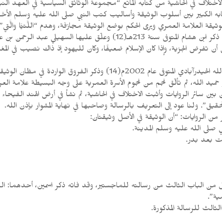
اختلاف في الحاشية من كتابه الماتع “مجموعة الوثائق السياسية في العهد الن
رحمن بن عبد الله الأندلسي المتوفى سنة 518هـ قائلاً:
تفرض الجزية، وإذا كان الإسلام ضعيفًا، وكان لليهود إذ ذاك نصيب في المغنم
وتبع نص الوثيقة المذكورة عند ابن هشام، الدكتور محمد حميد الله الحيدرآبادي
ور حميد الله، ثم تألّق نجم من نجوم الأسرة العمرية على وجه البسيطة علامة 
”. ولنا عود إلى التعريف بالرسالة وصاحبها في نهاية المشوار بإذن الله.
 من الروايات: “أن الوثيقة في الأصل وثيقتان:
 صلى الله عليه وسلم المدينة.
بت بعد بدر.
ل من الباب الثالث من رسالته للماجستير، وقد فاته ذكر اسمين، أحدهما: الدك
ية”.