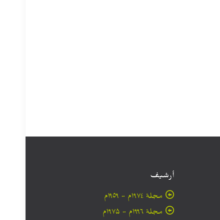
أرشيف
مجلة ۱۹۷٤م - ١٩٥٩م
مجلة ۱۹۹٦م - ۱۹۷۵م