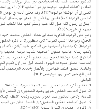
الدكتور محمد حميد الله الحيدرآبادي بين سائر الروايات وأثبت ال
العش إلى أن الوثيقة موضوعة”(11)، وقد ناقش أدلته في توهين الوثيقة العلامة العمري ويرى الحكم بوضع الوثيقة مجازفة، وهدم “اللَّتيَّا والَّتي” وقع فيها الأستاذ العش.
أما نص الوثيقة كاملاً فاعتنى بها قبل كل مُعتنٍ ابنُ إسحاق فيما ذكر ابن هشام المتوفى سنة 213هـ(12) وعلّق عليها السهيلي عبد ال
“يقال إن رسول الله صلى الله عليه وسلم كتب هذا الكتاب قبل أن 
معهم في الحروب”(13).
الهجائي، ومُراجعًا “لسان العرب” لابن منظور، إلا ما ذكره الدكت
وكتب رسالة جامعية بعنوان “صحيفة المدينة دراسة حديثية وتحقيق
أما تاريخ كتابة الوثيقة فترجح عند الدكتور أكرم العمري بما ذكر
إحداهما: تتعلق بموادعة اليهود، كُتبت قبل بدر أول قدوم النبي
والثانية: تتعلق بحلف المهاجرين والأنصار وتحديد التزاماتهم، كُت
لكن المؤرخين جمعوا بين الوثيقتين”(16).
الهوامش:
1. الدكتور أكرم ضياء العمري: عصر السيرة النبوية، ص: 146.
2. تناول أسماءهم الدكتور هارون رشيد الصديقي: في الفصل الأو
المدينة، والآخر: الدكتور عبد العزيز الدوري، وكتابه “النظم الإسلام
3. تناول أسماءهم الدكتور الصديقي: في الفصل الثاني من الباب الثالث للرسالة المذكورة.
4. ذكره ابن هشام: في السيرة النبوية 1/501–504.