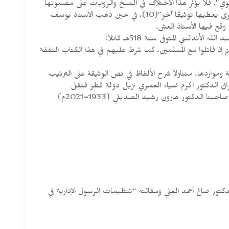
بوي”. فلا يؤثر هذا الاختلاف في النسخ والروايات على مضمونها
العام، و”كذلك أسلوب الوثيقة ينم عن أصالتها”(9)، “ثم إن التشابه الكبير بين أسلوب الوثيقة وأساليب كتب النبي صلى الله عليه وسلم الأخرى يعطيها توثيقًا آخر”(10)، في حين ذهب الأستاذ يوسف
 إذ قاتلوا مع المسلمين، كما شرط عليهم في هذا الكتاب النفقة
 المتوفى عام 2002م(14) وذكر الفروق الواردة في مظان الوثيقة ومواردها، متناولاً شرح الألفاظ في نص الوثيقة على الترتيب
العراق الدكتور أكرم ضياء العمري نزيل دولة قطر فنقل
الوثيقة(15) بقضها وقضيضها عن الدكتور الحيدرآبادي، لأنه قارن بين سائر الروايات وأثبت الاختلاف في الحاشية، ثم نشأ في أرض الهند الفيحاء صاحبنا الدكتور هارون رشيد الصديقي (1933–2021م)
تور صالح أحمد العلي ومقالته “تنظيمات الرسول الإدارية في