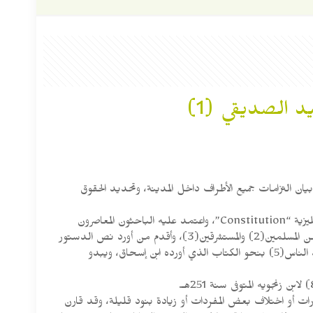
 الصديقي (1)
ان التزامات جميع الأطراف داخل المدينة، وتحديد الحقوق
وقد سمي هذا الدستور في المصادر القديمة بالكتاب والصحيفة، وأطلقت الأبحاث الحديثة عليه لفظة الدستور والوثيقة والمعاهدة، ويقال بالإنجليزية “Constitution”، واعتمد عليه الباحثون المعاصرون
كأساس في دراسة تنظيمات الرسول صلى الله عليه وسلم في المدينة، وبنوا عليه دراساتهم، فنظرًا لأهمية الدستور كتبوا فيه قديمًا وحديثًا من المسلمين(2) والمستشرقين(3)، وأقدم من أورد نص الدستور
كاملاً هو محمد بن إسحاق المتوفى سنة 151هـ، لكنه أورده دون إسناد(4)، وأورده مسندًا ابن أبي خيثمة المتوفى سنة 279هـ فيما ذكره ابن سيد الناس(5) بنحو الكتاب الذي أورده ابن إسحاق، ويبدو
ارات أو اختلاف بعض المفردات أو زيادة بنود قليلة، وقد قارن