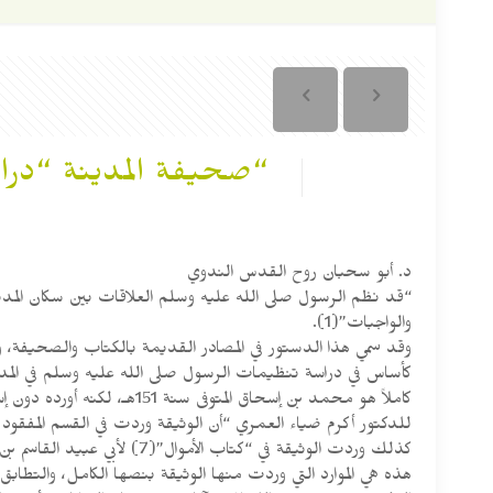
“صحيفة المدينة “دراس
د. أبو سحبان روح القدس الندوي
“قد نظم الرسول صلى الله عليه وسلم العلاقات بين سكان المدينة
والواجبات”(1).
للدكتور أكرم ضياء العمري “أن الوثيقة وردت في القسم المفقود من 
كذلك وردت الوثيقة في “كتاب الأموال”(7) لأبي عبيد القاسم بن سلاّم الهروي المتوفى سنة 224هـ بإسناد آخر، كما وردت في “كتاب الأموال”(8) لابن زنجويه المتوفى سنة 251هـ.
هذه هي الموارد التي وردت منها الوثيقة بنصها الكامل، والتطابق