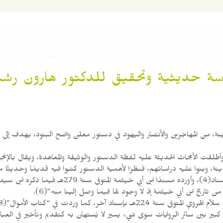
ة حديثية وتحقيق للدكتور هارون رشيد
، من المهاجرين والأنصار واليهود في دستور معلن واضح البنود، يهدف إلى بي
تاريخ ابن أبي خيثمة إذ لا وجود لها فيما وصل إلينا منه”(6).
 كبير بين سائر الروايات سوى شيء يسير لا يُستهان به كتقديم وتأخير في العب