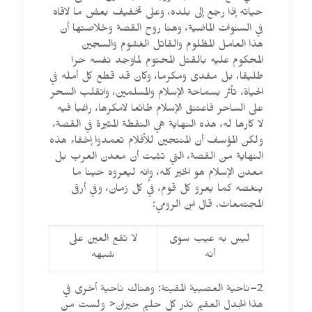
حياته إذا رجع إلى بلده، وعلى تخفيف بعض ما لاقاه
في السنوات الماضية، وهنا روح القصة وخلاصتها أن
هذا العامل المظلوم والقاتل الغشوم والسجين
المحكوم عليه بالقتل المحتوم لماوجد نفسه حرا
طليقا، بل مفدى ومكرما، وكان قد قطع كل أمله في
الحياة، تأثر بسماحة الإسلام والمسلمين، وانقلب السحر
على الساحر فاعتنق الإسلام طائعا لامكرها، راغبا فيه
لا كارها له، هذه النهاية هي النقطة المثيرة في القصة،
ولكن المؤسف أن المنتجين للأفلام تعمدوا إخفاء هذه
النهاية من القصة، التي تثبت أن معدن العرب بل
معدن الإسلام هو الخير كله، وإنه ليعروه حينا ما
ينغصه كما يعرو كل قوم، في كل زمان، وفي أرقى
المجتمعات. قال ابن الرومي:
ليس به عيب سوى
لا تقع العين على
أنه
شبهه
2–ناحية العصبية المقيتة: وهناك ناحية أخرى في
هذا الجدل العقيم تذر كل حليم حيران< ولست من