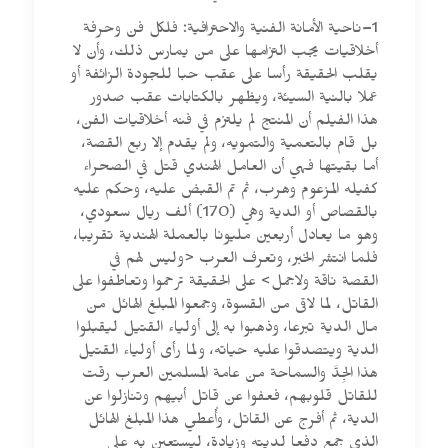
1–ناحية الأمانة الفنية والاحترافية: فلكل فن وحرفة
أخلاقيات يجب التزامها على من يمارس ذلك، وأن لا
يقلب الحقيقة رأسا على عقب حبا للجودة الزائفة أو
عملا بالنية السيئة، ويظهر بالكتابات عقب صدور
هذا الفيلم أن المنتج لم يلتزم في فنه أخلاقيات الفن،
بل قام بالتعمية والتمويه، ولم يقدم إلا ربع القصة،
أما بقيتها فهي أن العامل الهندي قتل في الصحراء
كفيله المزعوم وهرب، ثم تم القبض عليه، وحكم عليه
بالقصاص أو الدية وهي (170) ألف ريال سعودي،
وهو ما يعادل أربعين مليونا بالعملة الهندية تقريبا،
فلما انتشر الخبر، وتعرف العرب <وليس لهم في
القصة ناقة ولاجمل> على الحقيقة ترحموا وتعاطفوا على
القاتل، لما لاقى من القسوة، وجمعوا المبلغ الهائل من
مال الدية تبرعا، وذهبوا به إلى أولياء القتيل ليقبلوا
الدية ويتصدقوا عليه حياته، ولما رأى أولياء القتيل
هذا الجِدَّ والسماحة من عامة المسلمين العرب رقت
للقاتل قلوبهم، فعفوا عن قاتل أبيهم وتنازلوا عن
الدية، ثم أفرج عن القاتل، وأُعطي هذا المبلغ الهائل
الذي جمع دفعا لديته وزيادة، ليستعين به على