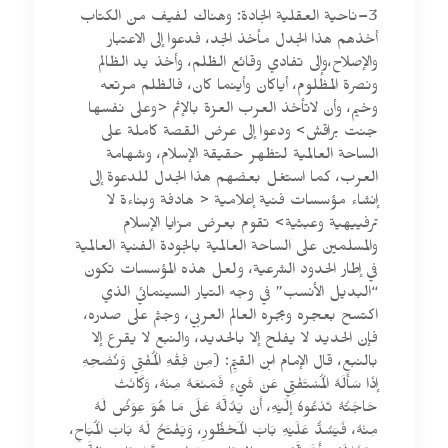
3–ناحية العقلية الجادة: وهناك لفيف من الكتاب
أخذهم هذا الجدل مأخذ الجد، فدعوا إلى الاعتبار
والإصلاح،وإلى تفادي وقائع الظلم، وأخذ يد الظالم
ونصرة المظلوم، أياكان وأينما كان، فالظلم مرتعه
وخيم، وأن لاتأخذ العرب العزة بالإثم <وعلى نفسها
جنت براقش> ودعوا إلى عرض القصة كاملة على
الساحة العالمية لتظهر حقيقة الإسلام، وشهامة
العرب، كما استغل بعضهم هذا الجدل للدعوة إلى
إنشاء مؤسسات فنية إعلامية < هادفة وبناءة لا
ترفييهية وعبثية> تقوم بعرض مزايا الإسلام
والمسلمين على الساحة العالمية بالجودة الفنية العالمية
في إطار الحدود الشرعية، ولعل هذه المؤسسات تكون
“البديل الأنسب” في وجه التيار السينمائي الذي
اكتسح بعجره وبجره العالم العربي، وجثم على صدره،
فإن الحديد لا يفلح إلا بالحديد، والنبع لا يقرع إلا
بالنبع، قال الإمام ابن القيِّم: (مِنْ فِقْهِ الْمُفْتِي وَنُصْحِهِ
إذَا سَأَلَهُ الْمُسْتَفْتِي عَنْ شَيْءٍ فَمَنَعَهُ مِنْهُ، وَكَانَتْ
حَاجَتُهُ تَدْعُوهُ إلَيْهِ، أَنْ يَدُلَّهُ عَلَى مَا هُوَ عِوَضٌ لَهُ
مِنْهُ، فَيَسُدُّ عَلَيْهِ بَابَ الْمَحْظُورِ، وَيَفْتَحُ لَهُ بَابَ الْمُبَاحِ،