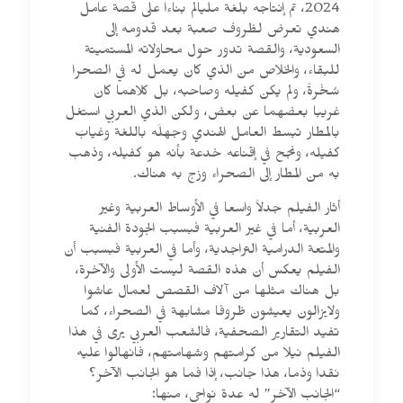
2024، تم إنتاجه بلغة مليالم بناءا على قصة عامل
هندي تعرض لظروف صعبة بعد قدومه إلى
السعودية، والقصة تدور حول محاولاته المستميتة
للبقاء، والخلاص من الذي كان يعمل له في الصحرا
سُخْرةً، ولم يكن كفيله وصاحبه، بل كلاهما كان
غريبا بعضهما عن بعض، ولكن الذي العربي استغل
بالمطار تبسط العامل الهندي وجهلَه باللغة وغيابَ
كفيله، ونجح في إقناعه خدعة بأنه هو كفيله، وذهب
به من المطار إلى الصحراء وزج به هناك.
أثار الفيلم جدلاً واسعا في الأوساط العربية وغير
العربية، أما في غير العربية فبسبب الجودة الفنية
والمتعة الدرامية التراجدية، وأما في العربية فبسبب أن
الفيلم يعكس أن هذه القصة ليست الأولى والآخرة،
بل هناك مثلها من آلاف القصص لعمال عاشوا
ولايزالون يعيشون ظروفا مشابهة في الصحراء، كما
تفيد التقارير الصحفية، فالشعب العربي يرى في هذا
الفيلم نيلا من كرامتهم وشهامتهم، فانهالوا عليه
نقدا وذما، هذا جانب، إذا فما هو الجانب الآخر؟
“الجانب الآخر” له عدة نواحي، منها: