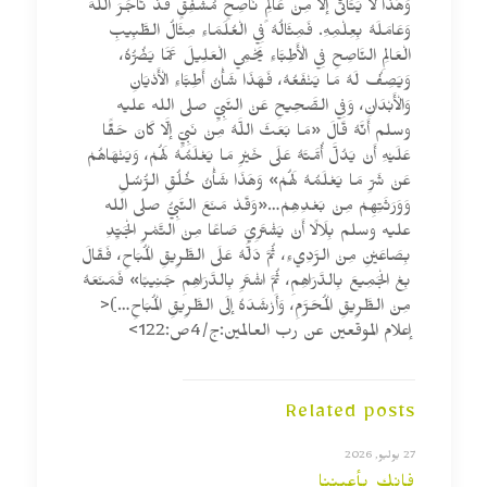
وَهَذَا لَا يَتَأَتَّى إلَّا مِنْ عَالِمٍ نَاصِحٍ مُشْفِقٍ قَدْ تَاجَرَ اللَّهَ
وَعَامَلَهُ بِعِلْمِهِ. فَمِثَالُهُ فِي الْعُلَمَاءِ مِثَالُ الطَّبِيبِ
الْعَالِمِ النَّاصِحِ فِي الْأَطِبَّاءِ يَحْمِي الْعَلِيلَ عَمَّا يَضُرُّهُ،
وَيَصِفُ لَهُ مَا يَنْفَعُهُ، فَهَذَا شَأْنُ أَطِبَّاءِ الْأَدْيَانِ
وَالْأَبْدَانِ، وَفِي الصَّحِيحِ عَنْ النَّبِيِّ صلى الله عليه
وسلم أَنَّهُ قَالَ «مَا بَعَثَ اللَّهُ مِنْ نَبِيٍّ إلَّا كَانَ حَقًّا
عَلَيْهِ أَنْ يَدُلَّ أُمَّتَهُ عَلَى خَيْرِ مَا يَعْلَمُهُ لَهُمْ، وَيَنْهَاهُمْ
عَنْ شَرِّ مَا يَعْلَمُهُ لَهُمْ» وَهَذَا شَأْنُ خُلُقِ الرُّسُلِ
وَوَرَثَتِهِمْ مِنْ بَعْدِهِمْ…«وَقَدْ مَنَعَ النَّبِيُّ صلى الله
عليه وسلم بِلَالًا أَنْ يَشْتَرِيَ صَاعًا مِنْ التَّمْرِ الْجَيِّدِ
بِصَاعَيْنِ مِنْ الرَّدِيءِ، ثُمَّ دَلَّهُ عَلَى الطَّرِيقِ الْمُبَاحِ، فَقَالَ
بِعْ الْجَمِيعَ بِالدَّرَاهِمِ، ثُمَّ اشْتَرِ بِالدَّرَاهِمِ جَنِيبًا» فَمَنَعَهُ
مِنْ الطَّرِيقِ الْمُحَرَّمِ، وَأَرْشَدَهُ إلَى الطَّرِيقِ الْمُبَاحِ…)<
إعلام الموقعين عن رب العالمين:ج/4ص:122>
Related posts
27 يوليو, 2026
فإنك بأعيننا