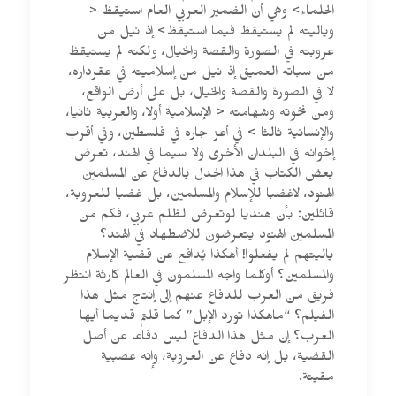
الحلماء> وهي أن الضمير العربي العام استيقظ <
وياليته لم يستيقظ فيما استيقظ> إذ نيل من
عروبته في الصورة والقصة والخيال، ولكنه لم يستيقظ
من سباته العميق إذ نيل من إسلاميته في عقرداره،
لا في الصورة والقصة والخيال، بل على أرض الواقع،
ومن نخوته وشهامته < الإسلامية أولا، والعربية ثانيا،
والإنسانية ثالثا > في أعز جاره في فلسطين، وفي أقرب
إخوانه في البلدان الأخرى ولا سيما في الهند، تعرض
بعض الكتاب في هذا الجدل بالدفاع عن المسلمين
الهنود، لاغضبا للإسلام والمسلمين، بل غضبا للعروبة،
قائلين: بأن هنديا لوتعرض لظلم عربي، فكم من
المسلمين الهنود يتعرضون للاضطهاد في الهند؟
ياليتهم لم يفعلوا! أهكذا يُدافع عن قضية الإسلام
والمسلمين؟ أوكلما واجه المسلمون في العالم كارثة انتظر
فريق من العرب للدفاع عنهم إلى إنتاج مثل هذا
الفيلم؟ “ماهكذا تورد الإبل” كما قلتم قديما أيها
العرب؟ إن مثل هذا الدفاع ليس دفاعا عن أصل
القضية، بل إنه دفاع عن العروبة، وإنه عصبية
مقيتة.