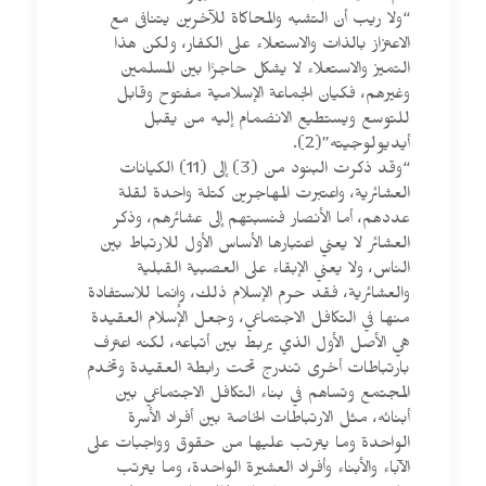
“ولا ريب أن التشبه والمحاكاة للآخرين يتنافى مع
الاعتزاز بالذات والاستعلاء على الكفار، ولكن هذا
التميز والاستعلاء لا يشكل حاجزًا بين المسلمين
وغيرهم، فكيان الجماعة الإسلامية مفتوح وقابل
للتوسع ويستطيع الانضمام إليه من يقبل
أيديولوجيته”(2).
“وقد ذكرت البنود من (3) إلى (11) الكيانات
العشائرية، واعتبرت المهاجرين كتلة واحدة لقلة
عددهم، أما الأنصار فنسبتهم إلى عشائرهم، وذكر
العشائر لا يعني اعتبارها الأساس الأول للارتباط بين
الناس، ولا يعني الإبقاء على العصبية القبلية
والعشائرية، فقد حرم الإسلام ذلك، وإنما للاستفادة
منها في التكافل الاجتماعي، وجعل الإسلام العقيدة
هي الأصل الأول الذي يربط بين أتباعه، لكنه اعترف
بارتباطات أخرى تندرج تحت رابطة العقيدة وتخدم
المجتمع وتساهم في بناء التكافل الاجتماعي بين
أبنائه، مثل الارتباطات الخاصة بين أفراد الأسرة
الواحدة وما يترتب عليها من حقوق وواجبات على
الآباء والأبناء وأفراد العشيرة الواحدة، وما يترتب