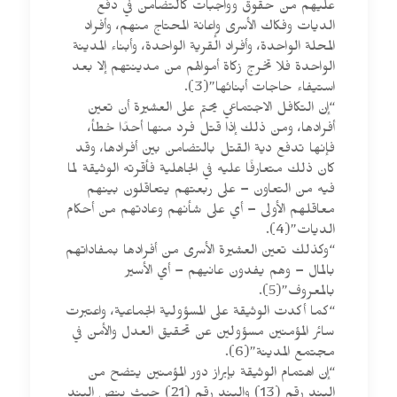
عليهم من حقوق وواجبات كالتضامن في دفع
الديات وفكاك الأسرى وإعانة المحتاج منهم، وأفراد
المحلة الواحدة، وأفراد القرية الواحدة، وأبناء المدينة
الواحدة فلا تخرج زكاة أموالهم من مدينتهم إلا بعد
استيفاء حاجات أبنائها”(3).
“إن التكافل الاجتماعي يحتم على العشيرة أن تعين
أفرادها، ومن ذلك إذا قتل فرد منها أحدًا خطأ،
فإنها تدفع دية القتل بالتضامن بين أفرادها، وقد
كان ذلك متعارفًا عليه في الجاهلية فأقرته الوثيقة لما
فيه من التعاون – على ربعتهم يتعاقلون بينهم
معاقلهم الأولى – أي على شأنهم وعادتهم من أحكام
الديات”(4).
“وكذلك تعين العشيرة الأسرى من أفرادها بمفاداتهم
بالمال – وهم يفدون عانيهم – أي الأسير
بالمعروف”(5).
“كما أكدت الوثيقة على المسؤولية الجماعية، واعتبرت
سائر المؤمنين مسؤولين عن تحقيق العدل والأمن في
مجتمع المدينة”(6).
“إن اهتمام الوثيقة بإبراز دور المؤمنين يتضح من
البند رقم (13) والبند رقم (21) حيث ينص البند