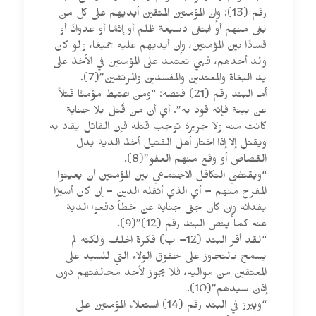
رقم (13): وإن المؤمنين المتقين أيديهم على كل من
بغى منهم أو ابتغى دسيعة ظلم أو إثمًا أو عدوانًا أو
فسادًا بين المؤمنين، وإن أيديهم عليه جميعًا، ولو كان
ولد أحدهم، فهي تعتمد على المؤمنين في الأخذ على
يد البغاة والمعتدين والمفسدين والمرتشين”(7).
أما البند رقم (21) فنصه: “ومن اعتبط مؤمنًا قتلاً
عن بينة فإنه قود به”. أي أن من قُتل بلا جناية
كانت منه ولا جريرة توجب قتله فإن القاتل يقاد به
ويقتل إلا إذا اختار أهل القتيل أخذ الدية بدل
القصاص أو وقع منهم العفو”(8).
“ويقتضي التكافل الاجتماعي بين المؤمنين أن يعينوا
المفرح منهم – أي الذي أثقله الدين – إن كان أسيرًا
بفدائه وإن كان جنى جناية عن خطأ دفعوا الدية
عنه كما ينص البند رقم (12)”(9).
“لقد أقر البند (12– ب) فكرة الحلف ولكنه لم
يسمح بالتجاوز على حقوق الولاء التي للسيد على
المعتقين من مواليه، فلا يجوز لأحد محالفتهم دون
إذن سيدهم”(10).
“ويبرز في البند رقم (14) استعلاء المؤمنين على