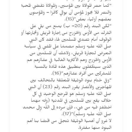
“كما حصر الموالاة بين المؤمنين، والموالاة تقتضي المحبة
والنصر فلا يجوز لمؤمن أن يوالي كافرًا – والمؤمنون
بعضهم أولياء بعض”(15).
“لكن البند رقم (20– ب) يمنع من بقي على
الشرك من الأوس والخزرج من إجارة قريش وتجارتها أو
الوقوف أمام تصدي المسلمين لها، فقد كان النبي
صلى الله عليه وسلم مصممًا على المضي في سياسة
التعرض لتجارة قريش، ولاشك أن المسلمين من
الأوس والخزرج وهم الأكثرية الغالبة في عشائرهم هم
الذين سيتكفلون بتطبيق هذه المادة بالنسبة
للمشركين من أفراد عشائرهم”(16).
“وفي ختام بنود الوثيقة المتعلقة بالتحالف بين
المهاجرين والأنصار يقرر البند رقم (23) أن النبي
صلى الله عليه وسلم هو المرجع الوحيد في كل
خلاف يقع بين المسلمين في المدنية (وإنه مهما
اختلفتم فيه من شيء، فإن مرده إلى الله وإلى محمد
صلى الله عليه وسلم)”(17).
لا غرو أن أهمية الوثيقة تتجلى من اقتضا بنا أهم
البنود منها مفسَّرة.