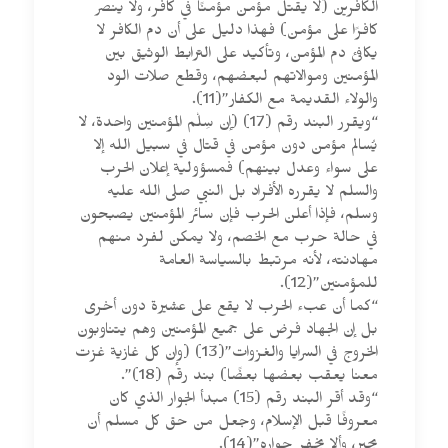
الكافرين (لا يقتل مؤمن مؤمنًا في كافر، ولا ينصر
كافرًا على مؤمن) فهذا دليل على أن دم الكافر لا
يكافئ دم المؤمن، وتأكيد على الترابط الوثيق بين
المؤمنين وموالاتهم لبعضهم، وقطع صلات الود
والولاء القديمة مع الكفار”(11).
“ويقرر البند رقم (17) (إن سِلْم المؤمنين واحدة، لا
يُسالم مؤمن دون مؤمن في قتال في سبيل الله إلا
على سواء وعدل بينهم) فمسؤولية إعلان الحرب
والسلم لا يقرره الأفراد بل النبي صلى الله عليه
وسلم، فإذا أعلن الحرب فإن سائر المؤمنين يصبحون
في حالة حرب مع الخصم، ولا يمكن لفرد منهم
مهادنته، لأنه مرتبط بالسياسة العامة
للمؤمنين”(12).
“كما أن عبء الحرب لا يقع على عشيرة دون أخرى
بل إن الجهاد فرض على جميع المؤمنين وهم يتناوبون
الخروج في السرايا والغزوات”(13) (وإن كل غازية غزت
معنا يعقب بعضها بعضًا) بند رقم (18)”.
“وقد أقر البند رقم (15) مبدأ الجوار الذي كان
معروفًا قبل الإسلام، وجعل من حق كل مسلم أن
يجير، وألا يخفر جواره”(14).