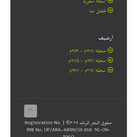
أسئلة مكررة
اتصل بنا
أرشيف
مجلة ۱۹۷٤م - ١٩٥٩م
مجلة ۱۹۹٦م - ۱۹۷۵م
مجلة ۲۰۲٤م - ۱۹۹۷م
حقوق النشر الرائد ٢٠۲٥© | Registration No.
RNI No. UP/ARA-4899/59 dtd. 16-09-