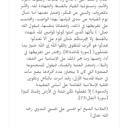
العالم، والحسبة على الأخلاق والاتجاهات، وسلوك الأفراد
والأمم، ومسئولية القيام بالقسط والشهادة لله، والأمر
بالمعروف، والنهي عن المنكر، واعتبار نفسها أمة تسأل
يوم القيامة عن مدى قيامها بهذا الواجب، وتحاسب
على تفريطها في ذلك، وانشغالها بنفسها، فيقول الله
تعالى: ) يَاأَيُّهَا الَّذِينَ آمَنُوا كُونُوا قَوَّامِينَ لِلَّهِ شُهَدَاءَ
بِالْقِسْطِ وَلاَ يَجْرِمَنَّكُمْ شَنَآنُ قَوْمٍ عَلَى أَلاّ تَعْدِلُوا
اعْدِلُوا هُوَ أَقْرَبُ لِلتَّقْوَى وَاتَّقُوا اللَّهَ إِنَّ اللَّهَ خَبِيرٌ بِمَا
تَعْمَلُونَ( [سورة المائدة:8]. ويحذر من تفريطها في
أداء واجبها وما يجر ذلك على الإنسانية من الشقاء
والبلاء، وانتشار الفتنة والفساد، فيقول للمجموعة
الصغيرة التي كان لا يتجاوز عدد أفرادها بضع مآت
في حياة المدينة الأولى، وقد أمرت بالتآخي وتكوين
الخلية الإسلامية القائمة على أساس العقيدة
والدعوة.) إِلاّ تَفْعَلُوهُ تَكُنْ فِتْنَةٌ فِي الأَرْضِ وَفَسَادٌ كَبِيرٌ(
[سورة اأنفال:73].
(العلامة الشيخ أبو الحسن علي الحسني الندوي رحمه
الله تعالى)