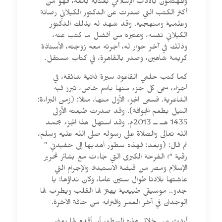
والمهتمون بالأدب الإسلامي بعنابة بالغة، فهو من
أكثر الكتب التي صدرت عن الدكتور الكيلاني رصانة
وعلمية ومنهجية. وقد شهد له بذلك الدكتور
الكيلاني نفسه، واعتبره من أفضل ما كتب عنه،
وذلك في آخر حوار له، أجرته معه زوجته، الأستاذة
كريمة شاهين، وصدر بالقاهرة، في كتاب مستقل.
كما كتب حلمي القاعود سيرة ذاتية شائقة، في
أجزاء، سمى كل جزء منها باسم خاص، تبرز فيه
الشاعرية. فسمى الجزء الأول منها، مثلا: (زمن البراءة:
النيل بطعم الجوافة). وقد صدرت طبعته الأولى
1435 هــ ــ 2013م. وقد استهل هذا الجزء بحمد
الله تعالى والصلاة على رسوله صلى الله عليه وسلم،
ثم قال: (وبعد: فهذه سطور أهديها إلى حفيدتي ”
رقية “؛ الفرحة الكبرى التي جاءت مع بشائر تحرير
الإسلام ومصر من قبضة الاستبداد والإجرام التي
عاشتها بلادنا طوال ستين عاما، وكان نداؤها: يا
جدو.. موسيقى طبيعية يهتز لها القلب ويطرب لها
الوجدان في آخر العمر واقترابه من حافة الآخرة.