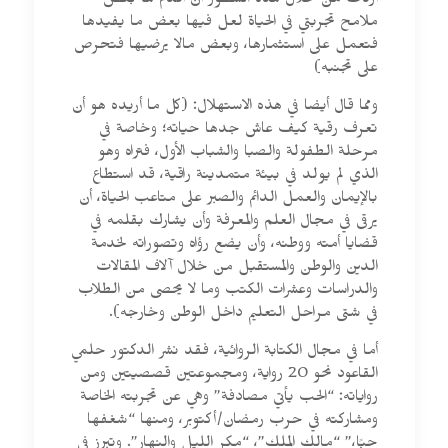
أردت من خلال هذه السطور أن أقدم لها بعض
ملامح تجربتي في الحياة لعل فيها بعض ما يفيدها
فتعمل على استثمارها، وبعض مالا يرضيها فتحرص
على تجنبه)
ومما قال أيضا في هذه الاستهلال: (كل ما أريده هو أن
تعرف رقية كيف عاش جدها حياته؛ وخاصة في
مرحلة الطفولة والصبا والشباب الأول، فتراه وهو
الذي لم يولد في بيئة متمدينة راقية، قد استطاع
بالإيمان والعمل الدائم والصبر على متاعب الحياة، أن
يرقى في مجال العلم والمعرفة وأن يشارك بقلمه في
قضايا أمته ووطنه، وأن يضع رؤاه وتصوراته لخدمة
الدين والوطن والمستقبل من خلال آلاف المقالات
والدراسات وعشرات الكتب وما لا يحصى من الطلاب
في شتى مراحل التعليم داخل الوطن وخارجه).
أما في مجال الكتابة الروائية، فقد نشر الدكتور حلمي
القاعود نحو 20 رواية، ومجموعتين قصصيتين ومن
رواياته: “الحب يأتي مصادفة” وهي عن تجربته الخاصة
ومشاركته في حرب رمضان/أكتوبر، ومنها “شغفها
حبًا،” “مالك الملك”، “مكر الليل والنهار”. وتبرز في