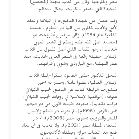
مصر وخارجها، وكان من كتاب مجلة (المجتمع)
العتيدة التي تصدر بالكويت، بشكل منتظم.
وقد حصل على شهادة الدكتوراه في البلاغة والنقد
الأدبي والأدب المقارن من كلية دار العلوم ـ جامعة
القاهرة عام 1984م. وكان موضوع أطروحته هو:
(محمد صلى الله عليه وسلم في الشعر العربي
الحديث)، وهو الكتاب الذي أصل للقول بأن الأدب
الإسلامي حقيقة واقعة في الشعر العربي الحديث، منذ
عصر النهضة، مع البارودي وشوقي وأضرابهما.
التحق الدكتور حلمي القاعود مبكرا برابطة الأدب
الإسلامي العالمية، عضوا عاملا، وصدر له ضمن
منشورات الرابطة كتاب عن الدكتور نجيب الكيلاني
عنوانه: (الواقعية الإسلامية في روايات نجيب الكيلاني:
دراسة نقدية)، صدرت طبعته الأولى عن دار البشير،
عمان، الأردن (1996م)، ثم نشرته دار العلم والإيمان
للنشر والتوزيع، دسوق، مصر (2008م)، ثم دار
النابغة، طنطا، مصر (2021م).. ولا عجب في أن يعاد
طبع هذا الكتاب مرارًا، ويتلقاه الأكاديميون