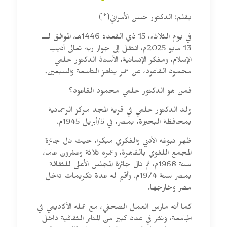
بقلم: الدكتور حسن الأمراني(*)
في يوم الثلاثاء، 15 ذي القعدة 1446هـ، الموافق لـــ
13 مايو 2025م، انتقل إلى جوار ربه تعالى أديب
الإسلام، ومفكر الإنسانية، الأستاذ الدكتور حلمي
محمود القاعود، عن عمر يناهز التاسعة والسبعين.
فمن هو الدكتور حلمي محمود القاعود؟
ولد الدكتور حلمي في قرية المجد مركز الرحمانية
بمحافظة البحيرة، بمصر، في 5/أبريل 1945م.
ظهر نبوغه الأدبي والفكري مبكرا، حيث نال جائزة
المجمع اللغوي بالقاهرة، وعمره ثلاثة وعشرون عاما،
سنة 1968م، ثم نال جائزة المجلس الأعلى للثقافة
بمصر سنة 1974م. وأقيم له عدة تكريمات داخل
مصر وخارجها.
كما أنه مارس العمل الصحفي، مع عمله الأكاديمي في
الجامعة، ونشر في عدد كبير من المنابر الثقافية داخل