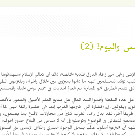
 واليوم! (2)
والجن من زعماء الدول المادية الخالصة، ذاك أن تعاليم الإسلام استهدفوها با
ب تؤكد للمسلمين أنهم ما داموا يميزون بين الحلال والحرام، ويلتزمون ال
 تفتح الطريق نحو المسايرة مع العالم الحديث في جميع نواحي الحياة والمجتمع.
على هذه النقطة وأقاموا السد العالي على منابع العلم الأصيل والشعور بالأف
زعمون ويقولون: إن الحضارة التي اخترعها الغرب إنما هي حضارة زائفة ليس لها أ
 طريقاً آخر، لقد بذل زعماء الغرب كثيراً من محاولات الإقناع بما يصنعون، ون
معوا للنقاش في الموضوع وتوصلوا إلى أنه لا مناص من اقتلاع جذور الخوف، ول
ن يخترعوا أسلوباً عالمياً يشمل الوجود البشري والكائن الإنساني على المستوى