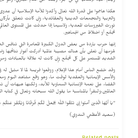
ويعم الحياة الإنسانية في كل جزء وبقعة من العالم البشري، وهو في
هكذا هاجموا على قدرة الله تعالى وأكدوا للأمة الإسلامية أن عدو
والتربية والتجمعات الدينية والعقائدية، وإن كانت تتعلق بأركان 
تورث الفيروسات المعدية، ولاسيما إذا حدثت على المستوى العالمي
تجمُّع أو اختلاط من الجماهير.
إنها حرب باردة من بعض الدول الكبيرة المعاصرة التي تنافس ا
لهزمها أن تعلن بأن هناك مصيبة عالمية أدركت أغوار نتائجها واس
الشديد المستمر على كل تجمُّع وإن كانت له علاقة بالعبادات ومرا
وقد خضع الناس أمام هذا الإعلام، ووقعوا فريسة لما لا مثيل له في
والأسس الإيمانية والعقدية لوقت ما، وهو واقع مشاهد اليوم ومعا
القضاء على نعمة الإنسانية السماوية للأبد، ولكنها هيهات أن 
العالمين،ولنقرأ بالمناسبة ما يقول الله سبحانه وتعالى في كتابه ا
“يَا أَيُّهَا الَّذِينَ آَمَنُوا إِنْ تَتَّقُوا اللَّهَ يَجْعَلْ لَكُمْ فُرْقَانًا وَيُكَفِّرْ عَنْكُم
(سعيد الأعظمي الندوي)