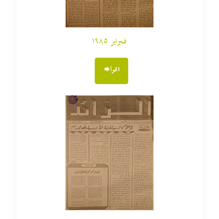
فبراير ١٩٨٥
اقرأ