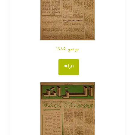
يونيو ١٩٨٥
اقرأ