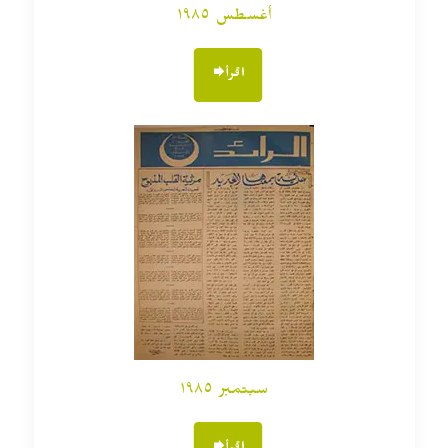
أغسطس ١٩٨٥
اقرأ
سبتمبر ١٩٨٥