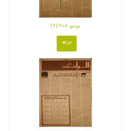
يونيو ١٩٨٥(٢)
اقرأ