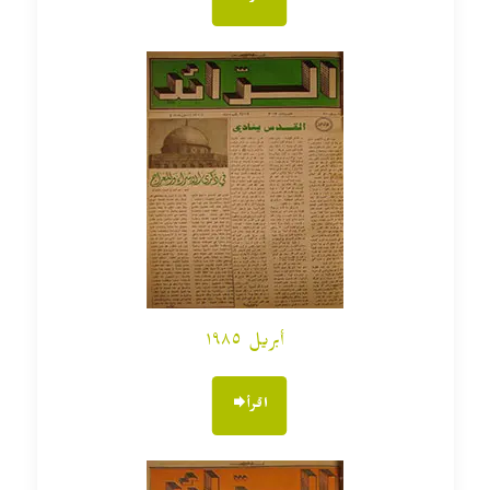
أبريل ١٩٨٥
اقرأ