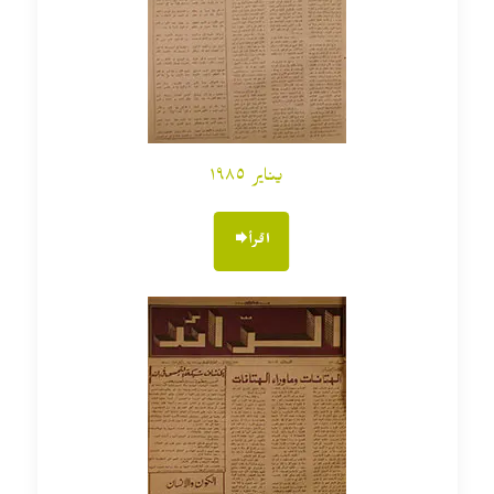
يناير ١٩٨٥
اقرأ