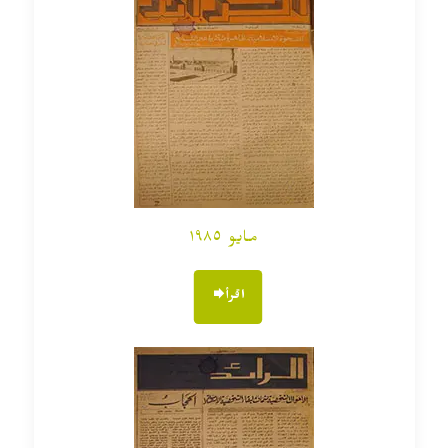
مايو ١٩٨٥
اقرأ