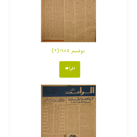
نوفمبر ١٩٨٥(٢)
اقرأ