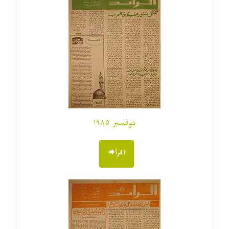
نوفمبر ١٩٨٥
اقرأ