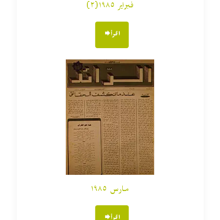
فبراير ١٩٨٥(٢)
اقرأ
مارس ١٩٨٥
اقرأ