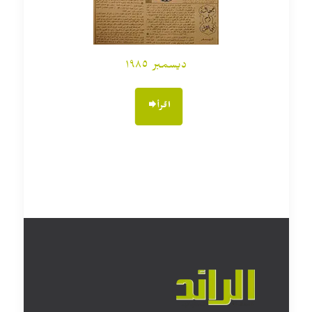
ديسمبر ١٩٨٥
اقرأ